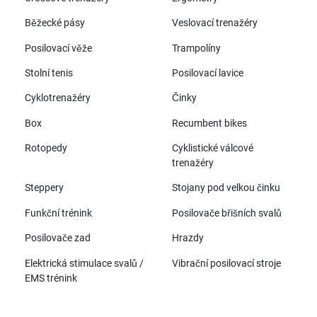
Běžecké pásy
Veslovací trenažéry
Posilovací věže
Trampolíny
Stolní tenis
Posilovací lavice
Cyklotrenažéry
Činky
Box
Recumbent bikes
Rotopedy
Cyklistické válcové
trenažéry
Steppery
Stojany pod velkou činku
Funkční trénink
Posilovače břišních svalů
Posilovače zad
Hrazdy
Elektrická stimulace svalů /
Vibrační posilovací stroje
EMS trénink
Všechny značky