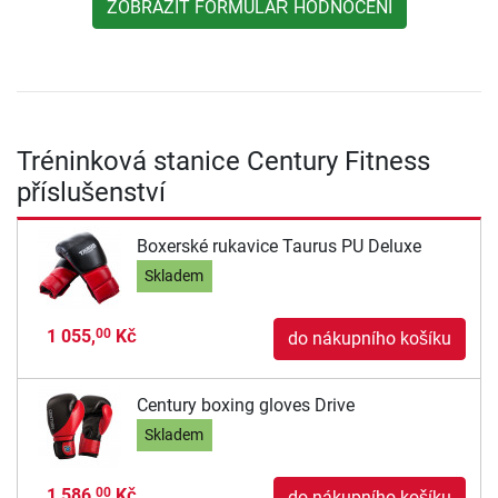
ZOBRAZIT FORMULÁŘ HODNOCENÍ
Tréninková stanice Century Fitness
příslušenství
Boxerské rukavice Taurus PU Deluxe
Skladem
1 055,
Kč
00
do nákupního košíku
Century boxing gloves Drive
Skladem
1 586,
Kč
00
do nákupního košíku