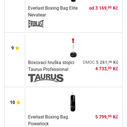
Everlast Boxing Bag Elite
od
3 169,
Kč
00
Nevatear
9
00
Boxovací hruška stojící
DMOC
5 261,
Kč
4 733,
Kč
00
Taurus Professional
10
Everlast Boxing Bag
5 799,
Kč
00
Powerlock