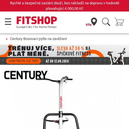
Rychlé a bezpečné zaslání zboží, bez nákladů na dopravu v hodnotě
přesahující
4 000,00 Kč
69x
Century Boxovací pytle na zavěšení