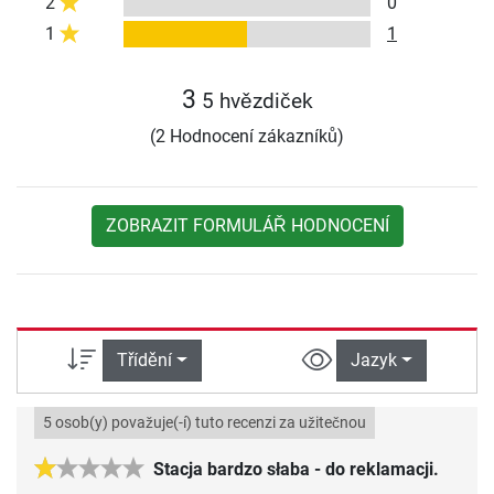
2
0
1
1
3
5 hvězdiček
(2 Hodnocení zákazníků)
ZOBRAZIT FORMULÁŘ HODNOCENÍ
Třídění
Jazyk
5 osob(y) považuje(-í) tuto recenzi za užitečnou
Stacja bardzo słaba - do reklamacji.