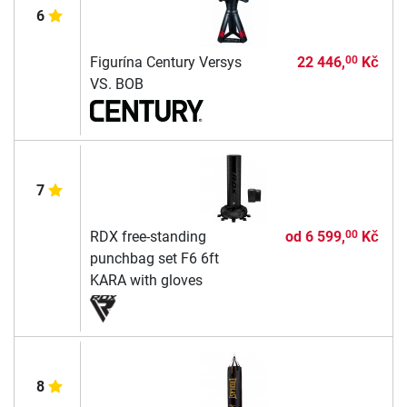
6
Figurína Century Versys
22 446,
Kč
00
VS. BOB
7
RDX free-standing
od
6 599,
Kč
00
punchbag set F6 6ft
KARA with gloves
8