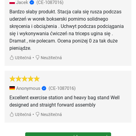
Jacek
(CE-1087016)
Bardzo słaby produkt. Stacja cała się rusza podczas
uderzeń w worek bokserski pomimo solidnego
skręcenia i obciążenia . Uchwyt podczas podciągania
się i wykonywania ćwiczeń na triceps ugina się .
Dramat , nie polecam. Ocena poniżej 0 za tak duże
pieniądze.
•
Užitečná
Neužitečná
Anonymous
(CE-1087016)
Excellent exercise station and heavy bag stand Well
designed and straight forward assembly
•
Užitečná
Neužitečná