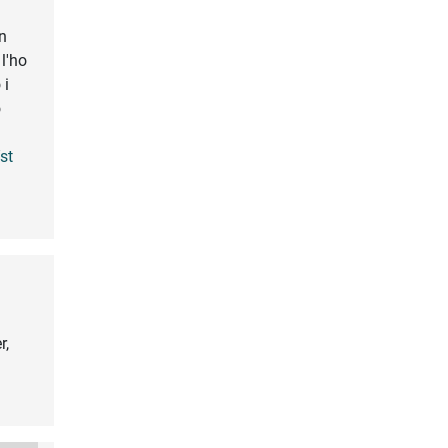
n
l'ho
 i
o
íst
r,