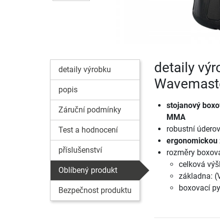
detaily vý
detaily výrobku
Wavemast
popis
stojanový boxo
Záruční podmínky
MMA
robustní údero
Test a hodnocení
ergonomickou z
příslušenství
rozměry boxova
celková výš
Oblíbený produkt
základna: (
boxovací pyt
Bezpečnost produktu