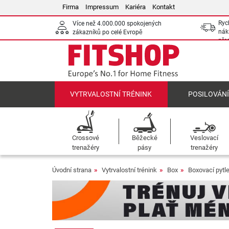
Firma
Impressum
Kariéra
Kontakt
Ryc
Více než 4.000.000 spokojených
nák
zákazníků po celé Evropě
pře
VYTRVALOSTNÍ TRÉNINK
POSILOVÁN
Crossové
Běžecké
Veslovací
trenažéry
pásy
trenažéry
Úvodní strana
Vytrvalostní trénink
Box
Boxovací pytl