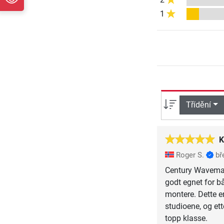
1
Třídění
K
Roger S.
bř
Century Wavemast
godt egnet for b
montere. Dette e
studioene, og ett
topp klasse.