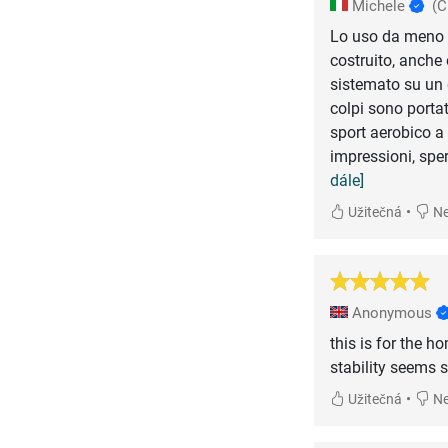
Michele
(C
Lo uso da meno d
costruito, anche
sistemato su un 
colpi sono portat
sport aerobico a
impressioni, spe
dále]
•
Užitečná
Ne
Anonymous
this is for the ho
stability seems s
•
Užitečná
Ne