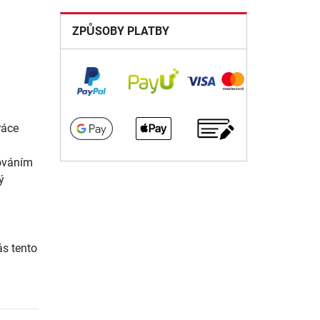
ZPŮSOBY PLATBY
ráce
rováním
ý
s tento