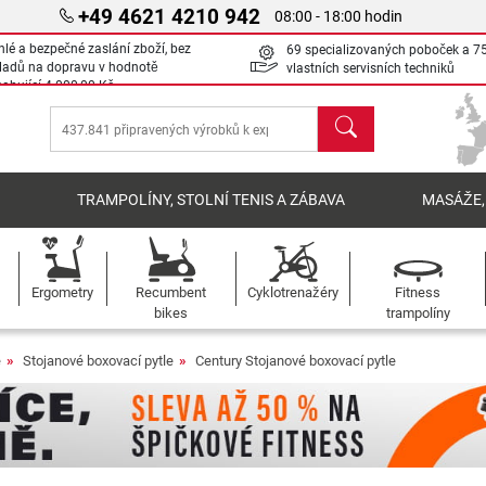
+49 4621 4210 942
08:00 - 18:00 hodin
hlé a bezpečné zaslání zboží, bez
69 specializovaných poboček a 7
ladů na dopravu v hodnotě
vlastních servisních techniků
sahující
4 000,00 Kč
Hledat
Í
TRAMPOLÍNY, STOLNÍ TENIS A ZÁBAVA
MASÁŽE,
Ergometry
Recumbent
Cyklotrenažéry
Fitness
bikes
trampolíny
e
Stojanové boxovací pytle
Century Stojanové boxovací pytle