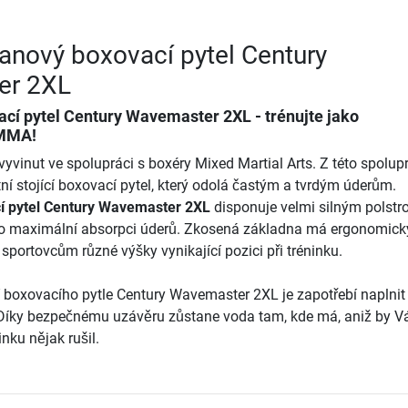
janový boxovací pytel Century
er 2XL
ací pytel Century Wavemaster 2XL
- trénujte jako
 MMA!
vyvinut ve spolupráci s boxéry Mixed Martial Arts. Z této spolup
ní stojící boxovací pytel, který odolá častým a tvrdým úderům.
í pytel Century Wavemaster 2XL
disponuje velmi silným polst
o maximální absorpci úderů. Zkosená základna má ergonomick
sportovcům různé výšky vynikající pozici při tréninku.
 boxovacího pytle Century Wavemaster 2XL je zapotřebí naplnit
Díky bezpečnému uzávěru zůstane voda tam, kde má, aniž by Vá
nku nějak rušil.