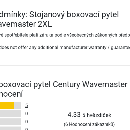
dmínky: Stojanový boxovací pytel
avemaster 2XL
é spotřebitele platí záruka podle všeobecných zákonných předp
oes not offer any additional manufacturer warranty / guarante
boxovací pytel Century Wavemaster
nocení
5
0
4.33
5 hvězdiček
0
(6 Hodnocení zákazníků)
0