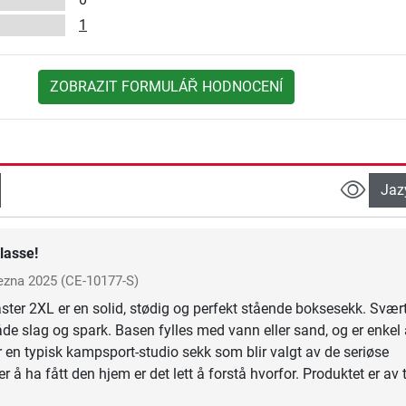
1
ZOBRAZIT FORMULÁŘ HODNOCENÍ
Jaz
lasse!
ezna 2025
(CE-10177-S)
er 2XL er en solid, stødig og perfekt stående boksesekk. Svær
åde slag og spark. Basen fylles med vann eller sand, og er enkel 
r en typisk kampsport-studio sekk som blir valgt av de seriøse
er å ha fått den hjem er det lett å forstå hvorfor. Produktet er av 