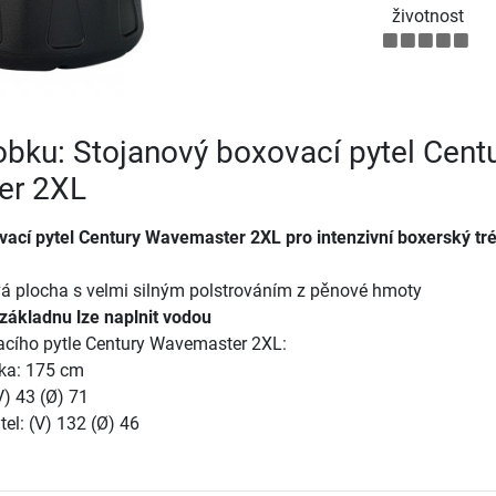
životnost
robku: Stojanový boxovací pytel Cent
er 2XL
vací pytel Century Wavemaster 2XL pro intenzivní boxerský tr
vá plocha s velmi silným polstrováním z pěnové hmoty
ákladnu lze naplnit vodou
cího pytle Century Wavemaster 2XL:
ka: 175 cm
V) 43 (Ø) 71
el: (V) 132 (Ø) 46