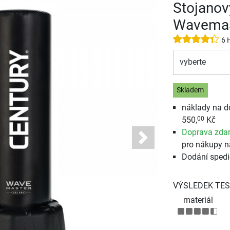
Stojanov
Wavemas
6 
vyberte
Skladem
náklady na d
550,
Kč
00
Doprava zda
Next
pro nákupy n
Dodání spedi
VÝSLEDEK TES
materiál