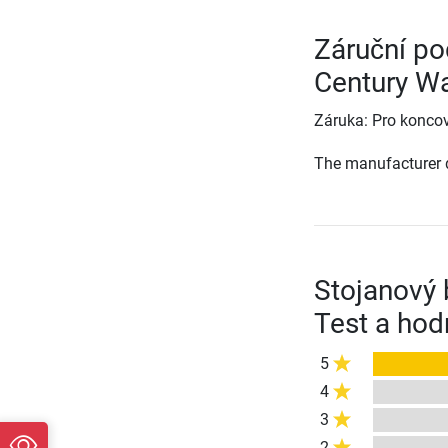
Záruční po
Century W
Záruka: Pro koncov
The manufacturer d
Stojanový 
Test a hod
5
4
3
2