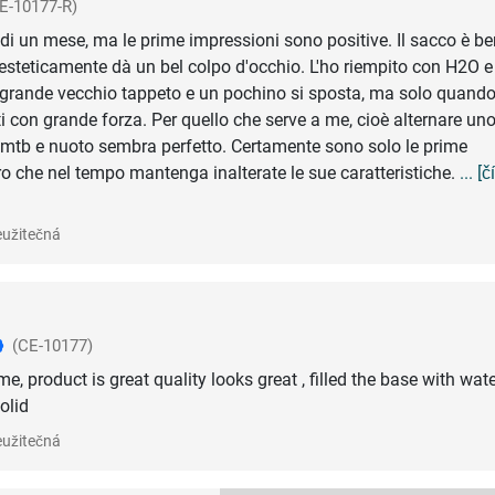
E-10177-R)
i un mese, ma le prime impressioni sono positive. Il sacco è be
 esteticamente dà un bel colpo d'occhio. L'ho riempito con H2O e 
grande vecchio tappeto e un pochino si sposta, ma solo quando
i con grande forza. Per quello che serve a me, cioè alternare un
 mtb e nuoto sembra perfetto. Certamente sono solo le prime
ro che nel tempo mantenga inalterate le sue caratteristiche.
... [č
užitečná
(CE-10177)
me, product is great quality looks great , filled the base with wate
olid
užitečná