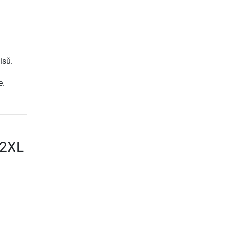
isů.
e.
 2XL