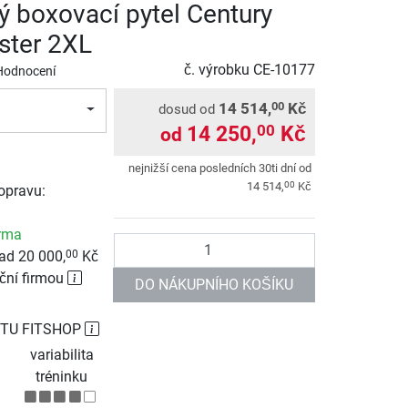
ý boxovací pytel Century
ter 2XL
č. výrobku
CE-10177
Hodnocení
14 514,
Kč
00
dosud od
14 250,
Kč
00
od
nejnižší cena posledních 30ti dní od
00
14 514,
Kč
opravu:
rma
Počet
ad 20 000,
Kč
00
ční firmou
DO NÁKUPNÍHO KOŠÍKU
TU FITSHOP
variabilita
tréninku