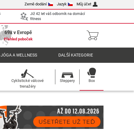
Země dodání
Jazyk
Můj účet
5
Již 42 let váš odborník na domácí
fitness
69x v Evropě
Přehled poboček
 JÓGA A WELLNESS
DALŠÍ KATEGORIE
Cyklistické válcové
Steppery
Box
trenažéry