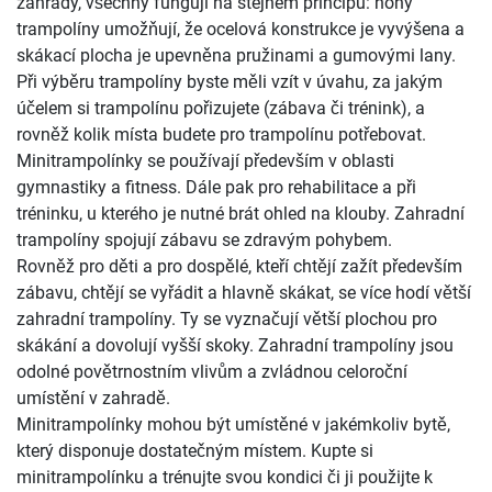
zahrady, všechny fungují na stejném principu: nohy
trampolíny umožňují, že ocelová konstrukce je vyvýšena a
skákací plocha je upevněna pružinami a gumovými lany.
Při výběru trampolíny byste měli vzít v úvahu, za jakým
účelem si trampolínu pořizujete (zábava či trénink), a
rovněž kolik místa budete pro trampolínu potřebovat.
Minitrampolínky se používají především v oblasti
gymnastiky a fitness. Dále pak pro rehabilitace a při
tréninku, u kterého je nutné brát ohled na klouby. Zahradní
trampolíny spojují zábavu se zdravým pohybem.
Rovněž pro děti a pro dospělé, kteří chtějí zažít především
zábavu, chtějí se vyřádit a hlavně skákat, se více hodí větší
zahradní trampolíny. Ty se vyznačují větší plochou pro
skákání a dovolují vyšší skoky. Zahradní trampolíny jsou
odolné povětrnostním vlivům a zvládnou celoroční
umístění v zahradě.
Minitrampolínky mohou být umístěné v jakémkoliv bytě,
který disponuje dostatečným místem. Kupte si
minitrampolínku a trénujte svou kondici či ji použijte k