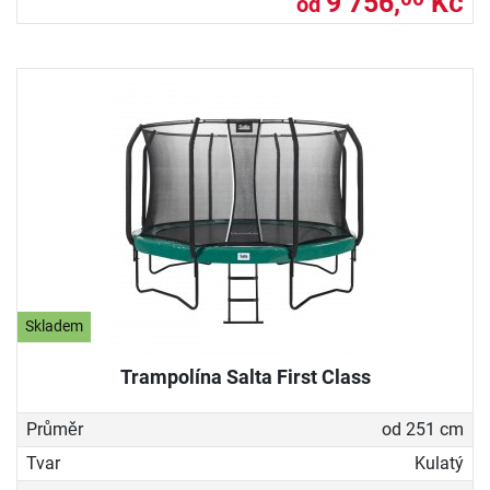
9 756,
Kč
od
Skladem
Trampolína Salta First Class
Průměr
od 251 cm
Tvar
Kulatý