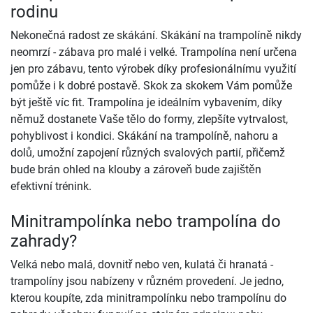
rodinu
Nekonečná radost ze skákání. Skákání na trampolíně nikdy
neomrzí - zábava pro malé i velké. Trampolína není určena
jen pro zábavu, tento výrobek díky profesionálnímu využití
pomůže i k dobré postavě. Skok za skokem Vám pomůže
být ještě víc fit. Trampolína je ideálním vybavením, díky
němuž dostanete Vaše tělo do formy, zlepšíte vytrvalost,
pohyblivost i kondici. Skákání na trampolíně, nahoru a
dolů, umožní zapojení různých svalových partií, přičemž
bude brán ohled na klouby a zároveň bude zajištěn
efektivní trénink.
Minitrampolínka nebo trampolína do
zahrady?
Velká nebo malá, dovnitř nebo ven, kulatá či hranatá -
trampolíny jsou nabízeny v různém provedení. Je jedno,
kterou koupíte, zda minitrampolínku nebo trampolínu do