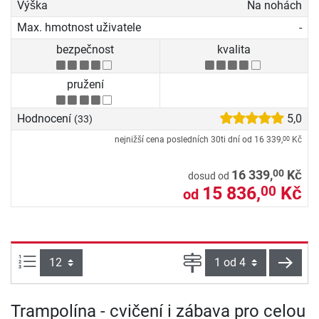
Výška
Na nohách
Max. hmotnost uživatele
-
bezpečnost
kvalita
pružení
Hodnocení
5,0
(33)
nejnižší cena posledních 30ti dní od
16 339,
Kč
00
00
16 339,
Kč
dosud od
15 836,
Kč
00
od
Počet výrobků na straně:
Strana
násle
Trampolína - cvičení i zábava pro celou