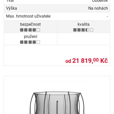
Tvar
Obdélník
Výška
Na nohách
Max. hmotnost uživatele
-
bezpečnost
kvalita
pružení
21 819,
Kč
00
od