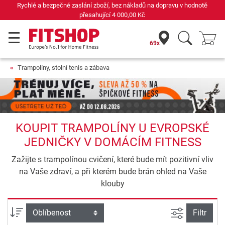
Již 42 let váš odborník na domácí fitness
69x
Trampolíny, stolní tenis a zábava
KOUPIT TRAMPOLÍNY U EVROPSKÉ
JEDNIČKY V DOMÁCÍM FITNESS
Zažijte s trampolínou cvičení, které bude mít pozitivní vliv
na Vaše zdraví, a při kterém bude brán ohled na Vaše
klouby
Filtrovat n
Třídění
Filtr