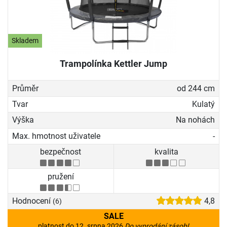
Skladem
Trampolínka Kettler Jump
Průměr
od 244 cm
Tvar
Kulatý
Výška
Na nohách
Max. hmotnost uživatele
-
bezpečnost
kvalita
pružení
Hodnocení
4,8
(6)
SALE
platnost do 12. srpna 2026
Do vyprodání zásob!