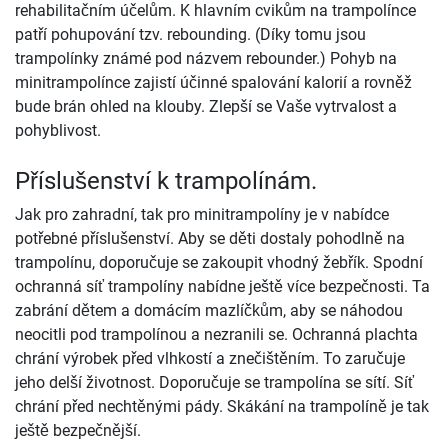
rehabilitačním účelům. K hlavním cvikům na trampolínce
patří pohupování tzv. rebounding. (Díky tomu jsou
trampolínky známé pod názvem rebounder.) Pohyb na
minitrampolínce zajistí účinné spalování kalorií a rovněž
bude brán ohled na klouby. Zlepší se Vaše vytrvalost a
pohyblivost.
Příslušenství k trampolínám.
Jak pro zahradní, tak pro minitrampolíny je v nabídce
potřebné příslušenství. Aby se děti dostaly pohodlně na
trampolínu, doporučuje se zakoupit vhodný žebřík. Spodní
ochranná síť trampolíny nabídne ještě více bezpečnosti. Ta
zabrání dětem a domácím mazlíčkům, aby se náhodou
neocitli pod trampolínou a nezranili se. Ochranná plachta
chrání výrobek před vlhkostí a znečištěním. To zaručuje
jeho delší životnost. Doporučuje se trampolína se sítí. Síť
chrání před nechtěnými pády. Skákání na trampolíně je tak
ještě bezpečnější.