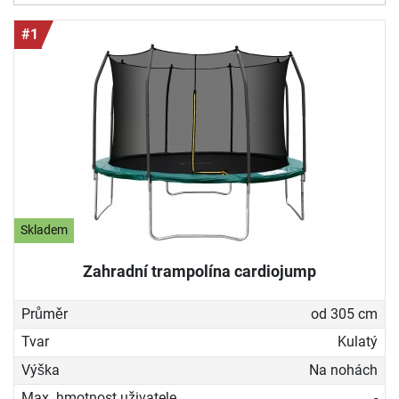
#1
Skladem
Zahradní trampolína cardiojump
Průměr
od 305 cm
Tvar
Kulatý
Výška
Na nohách
Max. hmotnost uživatele
-