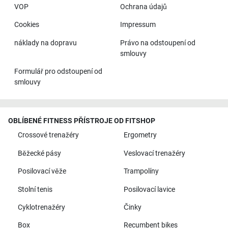
VOP
Ochrana údajů
Cookies
Impressum
náklady na dopravu
Právo na odstoupení od
smlouvy
Formulář pro odstoupení od
smlouvy
OBLÍBENÉ FITNESS PŘÍSTROJE OD FITSHOP
Crossové trenažéry
Ergometry
Běžecké pásy
Veslovací trenažéry
Posilovací věže
Trampolíny
Stolní tenis
Posilovací lavice
Cyklotrenažéry
Činky
Box
Recumbent bikes