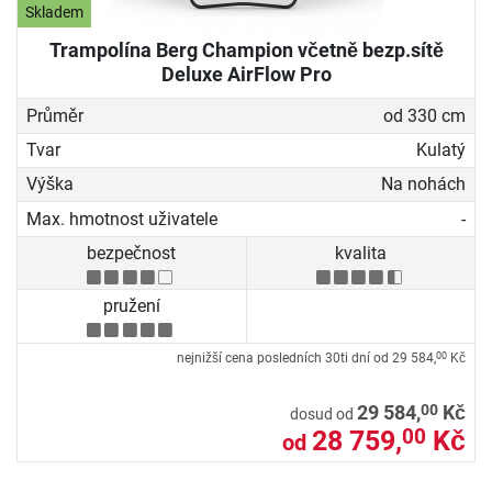
Skladem
Trampolína Berg Champion včetně bezp.sítě
Deluxe AirFlow Pro
Průměr
od 330 cm
Tvar
Kulatý
Výška
Na nohách
Max. hmotnost uživatele
-
bezpečnost
kvalita
pružení
nejnižší cena posledních 30ti dní od
29 584,
Kč
00
00
29 584,
Kč
dosud od
28 759,
Kč
00
od