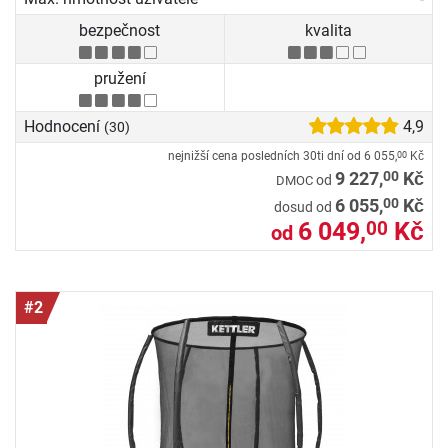
bezpečnost
kvalita
pružení
Hodnocení
4,9
(30)
nejnižší cena posledních 30ti dní od
6 055,
Kč
00
00
9 227,
Kč
od
DMOC
00
6 055,
Kč
dosud od
6 049,
Kč
00
od
#2