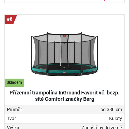
#8
Skladem
Přízemní trampolína InGround Favorit vč. bezp.
sítě Comfort značky Berg
Průměr
od 330 cm
Tvar
Kulatý
Výška
Zapuštěný do země