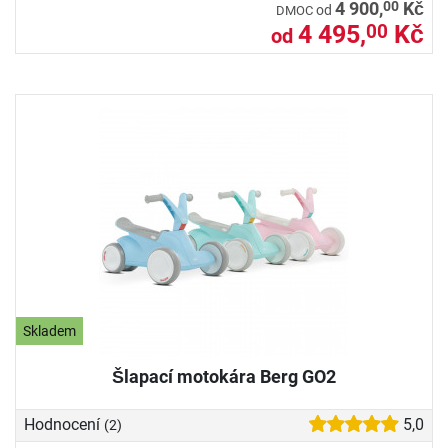
00
4 900,
Kč
od
DMOC
4 495,
Kč
00
od
Skladem
Šlapací motokára Berg GO2
Hodnocení
5,0
(2)