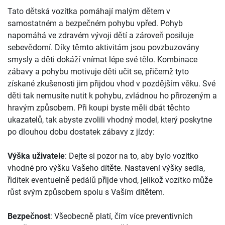
Tato dětská vozítka pomáhají malým dětem v
samostatném a bezpečném pohybu vpřed. Pohyb
napomáhá ve zdravém vývoji dětí a zároveň posiluje
sebevědomí. Díky těmto aktivitám jsou povzbuzovány
smysly a děti dokáží vnímat lépe své tělo. Kombinace
zábavy a pohybu motivuje děti učit se, přičemž tyto
získané zkušenosti jim přijdou vhod v pozdějším věku. Své
děti tak nemusíte nutit k pohybu, zvládnou ho přirozeným a
hravým způsobem. Při koupi byste měli dbát těchto
ukazatelů, tak abyste zvolili vhodný model, který poskytne
po dlouhou dobu dostatek zábavy z jízdy:
Výška uživatele
: Dejte si pozor na to, aby bylo vozítko
vhodné pro výšku Vašeho dítěte. Nastavení výšky sedla,
řidítek eventuelně pedálů přijde vhod, jelikož vozítko může
růst svým způsobem spolu s Vaším dítětem.
Bezpečnost
: Všeobecně platí, čím více preventivních