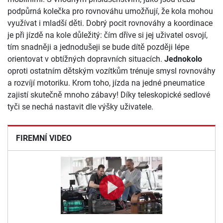
podpůrná kolečka pro rovnováhu umožňují, že kola mohou
využívat i mladší děti. Dobrý pocit rovnováhy a koordinace
je při jízdě na kole důležitý: čím dříve si jej uživatel osvojí,
tím snadněji a jednodušeji se bude dítě později lépe
orientovat v obtížných dopravních situacích.
Jednokolo
oproti ostatním dětským vozítkům trénuje smysl rovnováhy
a rozvíjí motoriku. Krom toho, jízda na jedné pneumatice
zajistí skutečně mnoho zábavy! Díky teleskopické sedlové
tyči se nechá nastavit dle výšky uživatele.
FIREMNÍ VIDEO