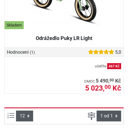
Skladem
Odrážedlo Puky LR Light
Hodnocení
5,0
(1)
ušetříte
467 Kč
00
5 490,
Kč
DMOC
5 023,
Kč
00
Počet výrobků na straně:
Strana