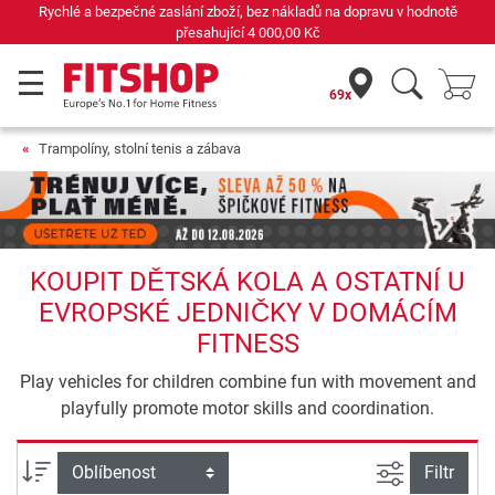
Rychlé a bezpečné zaslání zboží, bez nákladů na dopravu v hodnotě
přesahující
4 000,00 Kč
69x
Trampolíny, stolní tenis a zábava
KOUPIT DĚTSKÁ KOLA A OSTATNÍ U
EVROPSKÉ JEDNIČKY V DOMÁCÍM
FITNESS
Play vehicles for children combine fun with movement and
playfully promote motor skills and coordination.
Filtrovat n
Třídění
Filtr