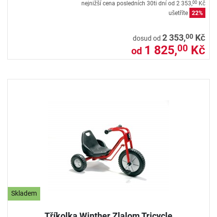
nejnižší cena posledních 30ti dní od
2 353,
Kč
00
ušetříte
22%
00
2 353,
Kč
dosud od
1 825,
Kč
00
od
Skladem
Tříkolka Winther Zlalom Tricycle