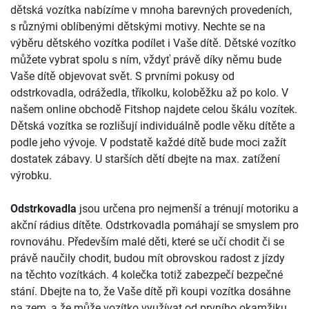
dětská vozítka nabízíme v mnoha barevných provedeních,
s různými oblíbenými dětskými motivy. Nechte se na
výběru dětského vozítka podílet i Vaše dítě. Dětské vozítko
můžete vybrat spolu s ním, vždyť právě díky němu bude
Vaše dítě objevovat svět. S prvními pokusy od
odstrkovadla, odrážedla, tříkolku, koloběžku až po kolo. V
našem online obchodě Fitshop najdete celou škálu vozítek.
Dětská vozítka se rozlišují individuálně podle věku dítěte a
podle jeho vývoje. V podstatě každé dítě bude moci zažít
dostatek zábavy. U starších dětí dbejte na max. zatížení
výrobku.
Odstrkovadla
jsou určena pro nejmenší a trénují motoriku a
akční rádius dítěte. Odstrkovadla pomáhají se smyslem pro
rovnováhu. Především malé děti, které se učí chodit či se
právě naučily chodit, budou mít obrovskou radost z jízdy
na těchto vozítkách. 4 kolečka totiž zabezpečí bezpečné
stání. Dbejte na to, že Vaše dítě při koupi vozítka dosáhne
na zem, a že může vozítko využívat od prvního okamžiku