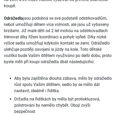
koupě.
Odrážedla
jsou podobná ve své podstatě odstrkovadlům,
neboť umožňují dětem více volnosti, ale jsou už vybaveny
brzdami. Již malé děti od 2 let mohou na odstrkovadlech
trénovat díky řížení koordinaci a pohyb vpřed. Díky nízké
výšce sedla umožňují kdykoliv kontakt se zemí. Odrážedlo
ulehčuje později osvojení si jízdy na kole. Toto dětské
vozítko bude Vaším dítětem využíváno po delší dobu, proto
byste měli při koupi odrážedla dbát následujícího:
Aby byla zajištěna dlouhá zábava, mělo by odrážedlo
růst spolu Vaším dítětem, sedlo by se mělo dát
nastavit, ideálně i řidítka.
Držadla na řidítkách by měla být protiskluzová,
polstrování by nemělo chybět. Obojí zvýší
bezpečnost