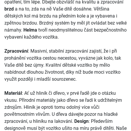
opatření, tím lépe. Dbejte obzvlášť na kvalitu a zpracování
brzd
a na to, zda na ně Vaše dítě dosáhne. Většina
dětských kol má brzdu na předním kole a je vybavena i
zpětnou brzdou. Brzdný systém by měl jít ovládat bez velké
námahy.
Helma
tvoří neodmyslitelnou část bezpečnostního
vybavení každého vozítka.
Zpracování
: Masivní, stabilní zpracování zajistí, že i při
prohánění vozítka cestou necestou, vyvázne jak kolo, tak
Vaše dítě bez újmy. Kvalitní dětské vozítko by mělo
nabídnout dlouhou životnost, díky níž bude moci vozítko
využít později i mladší sourozenec.
Materiál
: Ať už hliník či dřevo, v prvé řadě jde o otázku
vkusu. Přírodní materiály jako dřevo se řadí k udržitelným
zdrojům. Hliník je oproti tomu odolný více vůči
povětrnostním vlivům. U dřeva dávejte pozor na hladké
zpracování, u hliníku na lakování.
Design
: Především
designově musí být vozítko ušito na míru právě dítěti. Naše