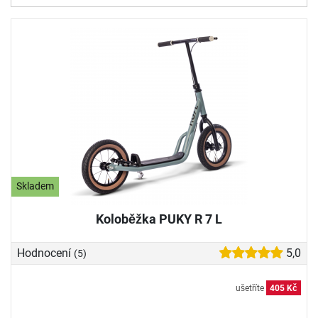
Skladem
Koloběžka PUKY R 7 L
Hodnocení
5,0
(5)
ušetříte
405 Kč