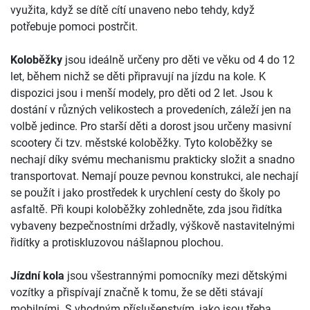
využita, když se dítě cítí unaveno nebo tehdy, když
potřebuje pomoci postrčit.
Koloběžky
jsou ideálně určeny pro děti ve věku od 4 do 12
let, během nichž se děti připravují na jízdu na kole. K
dispozici jsou i menší modely, pro děti od 2 let. Jsou k
dostání v různých velikostech a provedeních, záleží jen na
volbě jedince. Pro starší děti a dorost jsou určeny masivní
scootery či tzv. městské koloběžky. Tyto koloběžky se
nechají díky svému mechanismu prakticky složit a snadno
transportovat. Nemají pouze pevnou konstrukci, ale nechají
se použít i jako prostředek k urychlení cesty do školy po
asfaltě. Při koupi koloběžky zohledněte, zda jsou řidítka
vybaveny bezpečnostními držadly, výškově nastavitelnými
řidítky a protiskluzovou nášlapnou plochou.
Jízdní kola
jsou všestrannými pomocníky mezi dětskými
vozítky a přispívají značně k tomu, že se děti stávají
mobilními. S vhodným příslušenstvím, jako jsou třeba