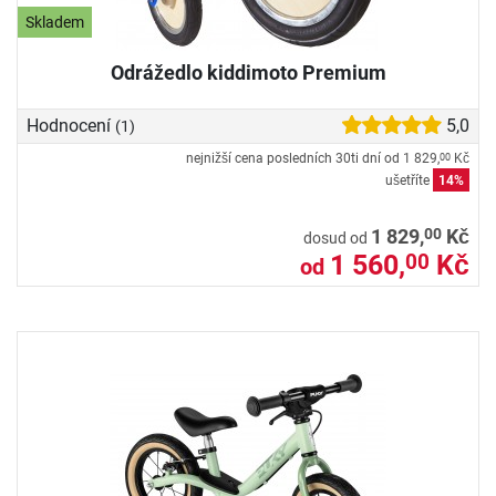
Skladem
Odrážedlo kiddimoto Premium
Hodnocení
5,0
(1)
nejnižší cena posledních 30ti dní od
1 829,
Kč
00
ušetříte
14%
00
1 829,
Kč
dosud od
1 560,
Kč
00
od