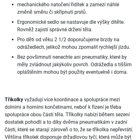
mechanického natočení řidítek a zamezí náhlé
změně směru či skřípnutí prstů.
Ergonomické sedlo se nastavuje dle výšky dítěte.
Rovněž zajistí správné držení těla.
Pro děti od věku 2 1/2 doporučujeme brzdy na
odrážedlech, jelikož mohou zpomalit rychlejší jízdu.
Bez povšimnutí nenechte ani pneumatiky, které by
měly zvládnout jakýkoliv povrch. Odrážedla s tišším
opláštěním mohou být použity eventuelně i doma.
Tříkolky
vyžadují více koordinace a spolupráce mezi
dolními a horními končetinami, neboť k řízení je třeba
spolupráce obou částí těla. Tříkolky nabízí během sezení
dostatek pohodlí a to díky dvěma pneumatikám v zadní
části, které se starají zároveň o to, že se tříkolka nepřevrátí.
Většina tříkolek disponuje držadlovou tyčí, která může být