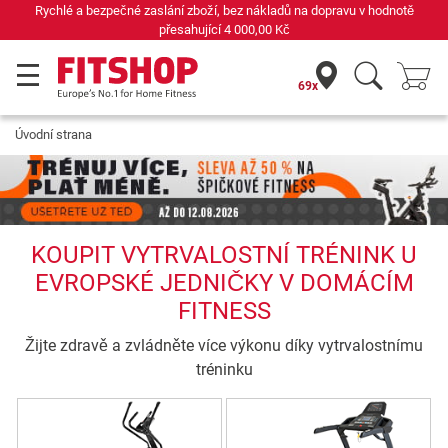
Rychlé a bezpečné zaslání zboží, bez nákladů na dopravu v hodnotě
přesahující
4 000,00 Kč
69x
Úvodní strana
KOUPIT VYTRVALOSTNÍ TRÉNINK U
EVROPSKÉ JEDNIČKY V DOMÁCÍM
FITNESS
Žijte zdravě a zvládněte více výkonu díky vytrvalostnímu
tréninku