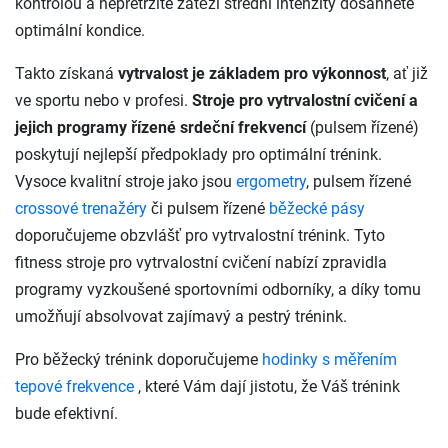
kontrolou a nepřetržité zátěži střední intenzity dosáhnete
optimální kondice.
Takto získaná
vytrvalost je základem pro výkonnost
, ať již
ve sportu nebo v profesi.
Stroje pro vytrvalostní cvičení a
jejich programy řízené srdeční frekvencí
(pulsem řízené)
poskytují nejlepší předpoklady pro optimální trénink.
Vysoce kvalitní stroje jako jsou
ergometry
, pulsem řízené
crossové trenažéry
či pulsem řízené
běžecké pásy
doporučujeme obzvlášť pro vytrvalostní trénink. Tyto
fitness stroje pro vytrvalostní cvičení nabízí zpravidla
programy vyzkoušené sportovními odborníky, a díky tomu
umožňují absolvovat zajímavý a pestrý trénink.
Pro běžecký trénink doporučujeme
hodinky s měřením
tepové frekvence
, které Vám dají jistotu, že Váš trénink
bude efektivní.