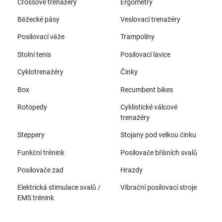
Crossové trenažéry
Ergometry
Běžecké pásy
Veslovací trenažéry
Posilovací věže
Trampolíny
Stolní tenis
Posilovací lavice
Cyklotrenažéry
Činky
Box
Recumbent bikes
Rotopedy
Cyklistické válcové
trenažéry
Steppery
Stojany pod velkou činku
Funkční trénink
Posilovače břišních svalů
Posilovače zad
Hrazdy
Elektrická stimulace svalů /
Vibrační posilovací stroje
EMS trénink