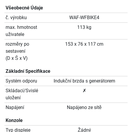
Všeobecné Údaje
č. výrobku
WAF-WFBIKE4
max. hmotnost
113 kg
uživatele
rozměry po
153 x 76 x 117 cm
sestavení
(D x Š x V)
Základní Specifikace
Systém odporu
Indukční brzda s generátorem
Skládací/Svislé
✗
uložení
Napájení
Napájeno ze sítě
Konzole
Typ displeje
Žádný