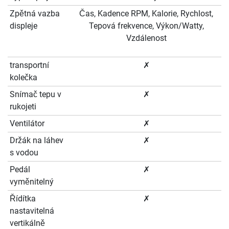
Zpětná vazba
Čas, Kadence RPM, Kalorie, Rychlost,
displeje
Tepová frekvence, Výkon/Watty,
Vzdálenost
transportní
✗
kolečka
Snímač tepu v
✗
rukojeti
Ventilátor
✗
Držák na láhev
✗
s vodou
Pedál
✗
vyměnitelný
Řídítka
✗
nastavitelná
vertikálně