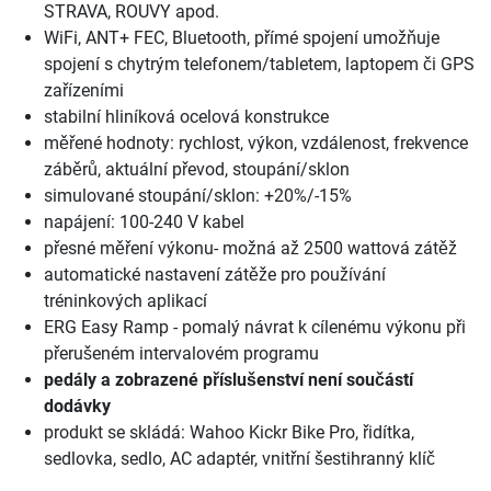
STRAVA, ROUVY apod.
WiFi, ANT+ FEC, Bluetooth, přímé spojení umožňuje
spojení s chytrým telefonem/tabletem, laptopem či GPS
zařízeními
stabilní hliníková ocelová konstrukce
měřené hodnoty: rychlost, výkon, vzdálenost, frekvence
záběrů, aktuální převod, stoupání/sklon
simulované stoupání/sklon: +20%/-15%
napájení: 100-240 V kabel
přesné měření výkonu- možná až 2500 wattová zátěž
automatické nastavení zátěže pro používání
tréninkových aplikací
ERG Easy Ramp - pomalý návrat k cílenému výkonu při
přerušeném intervalovém programu
pedály a zobrazené příslušenství není součástí
dodávky
produkt se skládá: Wahoo Kickr Bike Pro, řidítka,
sedlovka, sedlo, AC adaptér, vnitřní šestihranný klíč