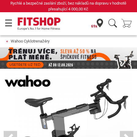
Již 42 let váš odborník na domácí fitness
69x
Wahoo Cyklotrenažéry