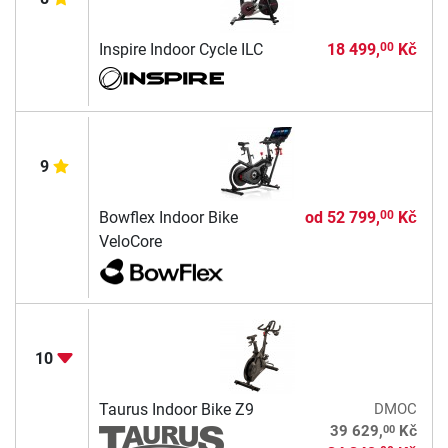
Inspire Indoor Cycle ILC
18 499,
Kč
00
9
Bowflex Indoor Bike
od
52 799,
Kč
00
VeloCore
10
Taurus Indoor Bike Z9
DMOC
00
39 629,
Kč