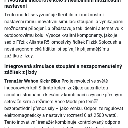
Prvotřídní indoorové kolo s flexibilními možnostmi
nastavení
Tento model se vyznačuje flexibilními možnostmi
nastavení rámu, inovativní simulací stoupání a vynikajícími
možnostmi připojení, a představuje tak ideální alternativu k
outdoorovému kolu. Vysoce kvalitní komponenty, jako je
sedlo Fi'zi:k Aliante R5, omotávky řidítek Fi'zi:k Solocush a
nová ergonomická řídítka, přispívají k příjemnějšímu
zážitku z jízdy.
Integrovaná simulace stoupání a nezapomenutelný
zážitek z jízdy
Trenažér Wahoo Kickr Bike Pro
je revolucí ve světě
indoorových kol! S tímto kolem zažijete autentickou
simulaci stoupání a klesání v kombinaci s vysoce přesným
setrvačníkem a režimem Race Mode pro téměř
bezprostřední přenos síly – jako venku. Odpor lze regulovat
elektromagneticky a nastavit v rozmezí 0 až 2500 wattů.
Tento inovativní trenažér kombinuje kontrolovaný odpor s