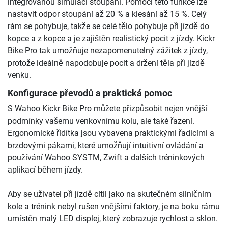
integrovanou simulací stoupání. Pomocí této funkce lze
nastavit odpor stoupání až 20 % a klesání až 15 %. Celý
rám se pohybuje, takže se celé tělo pohybuje při jízdě do
kopce a z kopce a je zajištěn realistický pocit z jízdy. Kickr
Bike Pro tak umožňuje nezapomenutelný zážitek z jízdy,
protože ideálně napodobuje pocit a držení těla při jízdě
venku.
Konfigurace převodů a praktická pomoc
S Wahoo Kickr Bike Pro můžete přizpůsobit nejen vnější
podmínky vašemu venkovnímu kolu, ale také řazení.
Ergonomické řídítka jsou vybavena praktickými řadicími a
brzdovými pákami, které umožňují intuitivní ovládání a
používání Wahoo SYSTM, Zwift a dalších tréninkových
aplikací během jízdy.
Aby se uživatel při jízdě cítil jako na skutečném silničním
kole a trénink nebyl rušen vnějšími faktory, je na boku rámu
umístěn malý LED displej, který zobrazuje rychlost a sklon.