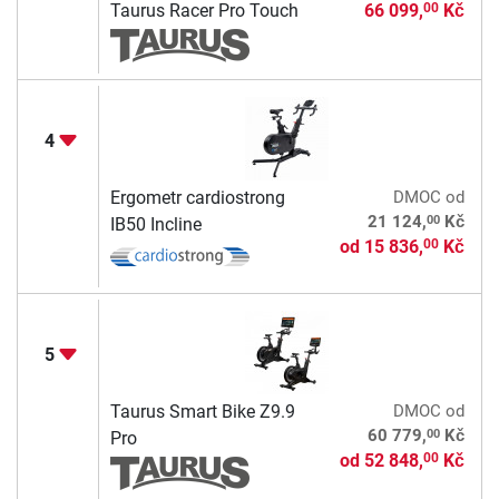
Taurus Racer Pro Touch
66 099,
Kč
00
4
Ergometr cardiostrong
DMOC
od
00
21 124,
Kč
IB50 Incline
od
15 836,
Kč
00
5
Taurus Smart Bike Z9.9
DMOC
od
00
60 779,
Kč
Pro
od
52 848,
Kč
00