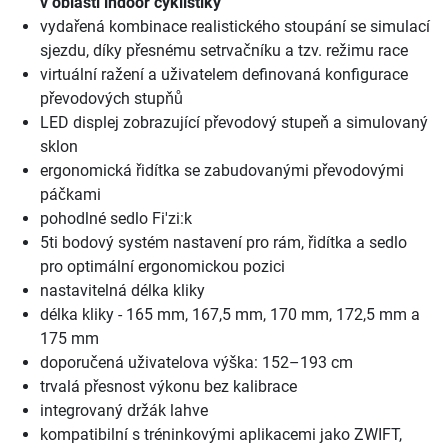
v oblasti indoor cyklistiky
vydařená kombinace realistického stoupání se simulací
sjezdu, díky přesnému setrvačníku a tzv. režimu race
virtuální ražení a uživatelem definovaná konfigurace
převodových stupňů
LED displej zobrazující převodový stupeň a simulovaný
sklon
ergonomická řidítka se zabudovanými převodovými
páčkami
pohodlné sedlo Fi'zi:k
5ti bodový systém nastavení pro rám, řidítka a sedlo
pro optimální ergonomickou pozici
nastavitelná délka kliky
délka kliky - 165 mm, 167,5 mm, 170 mm, 172,5 mm a
175 mm
doporučená uživatelova výška: 152–193 cm
trvalá přesnost výkonu bez kalibrace
integrovaný držák lahve
kompatibilní s tréninkovými aplikacemi jako ZWIFT,