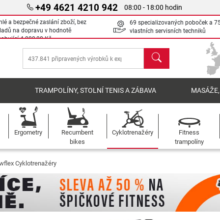
+49 4621 4210 942
08:00 - 18:00 hodin
hlé a bezpečné zaslání zboží, bez
69 specializovaných poboček a 7
ladů na dopravu v hodnotě
vlastních servisních techniků
sahující
4 000,00 Kč
Hledat
Í
TRAMPOLÍNY, STOLNÍ TENIS A ZÁBAVA
MASÁŽE,
Ergometry
Recumbent
Cyklotrenažéry
Fitness
bikes
trampolíny
wflex Cyklotrenažéry