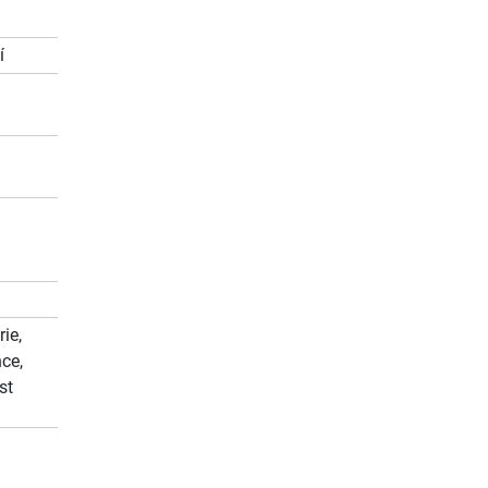
í
ie,
ce,
st