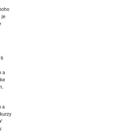
mnoho
 je
e
16
h a
 ke
n.
u a
 kurzy
Y
y.