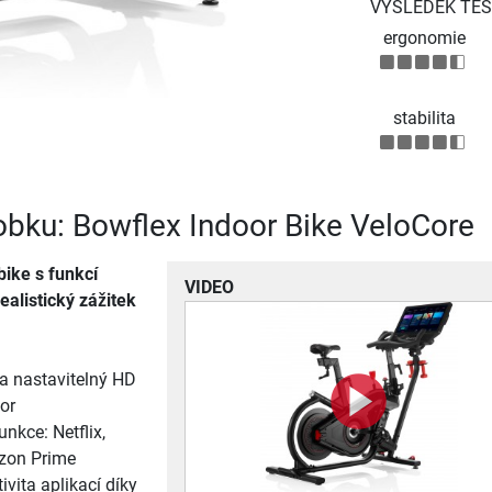
VÝSLEDEK TES
ergonomie
stabilita
robku: Bowflex Indoor Bike VeloCore
 bike s funkcí
VIDEO
ealistický zážitek
 a nastavitelný HD
or
unkce: Netflix,
zon Prime
ivita aplikací díky