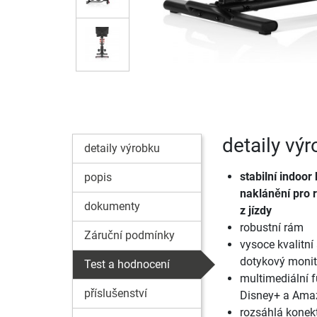
detaily vý
detaily výrobku
stabilní indoor
popis
naklánění pro r
dokumenty
z jízdy
robustní rám
Záruční podmínky
vysoce kvalitní
dotykový monit
Test a hodnocení
multimediální f
příslušenství
Disney+ a Ama
rozsáhlá konekt