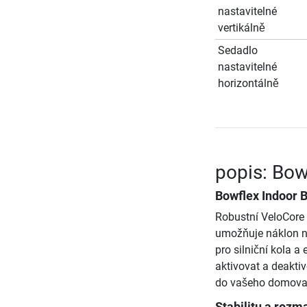
nastavitelné
vertikálně
Sedadlo
nastavitelné
horizontálně
popis: Bow
Bowflex Indoor B
Robustní VeloCore 
umožňuje náklon na
pro silniční kola a
aktivovat a deakti
do vašeho domova re
Stabilitu a rozm