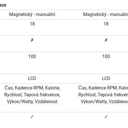
ace
Magnetický - manuální
Magnetický - manuáln
18
18
✗
✗
100
100
LCD
LCD
Čas, Kadence RPM, Kalorie,
Čas, Kadence RPM, Kalor
Rychlost, Tepová frekvence,
Rychlost, Tepová frekven
Výkon/Watty, Vzdálenost
Výkon/Watty, Vzdáleno
✓
✓