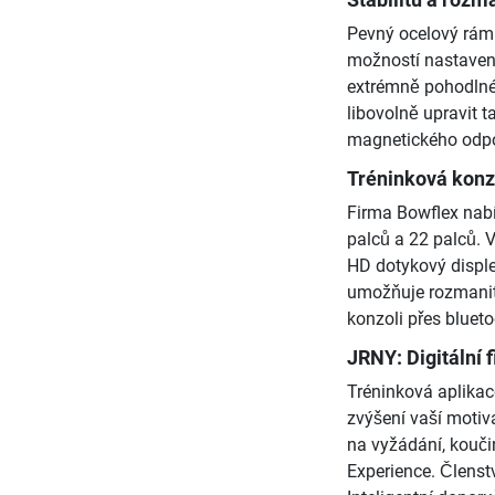
Pevný ocelový rám 
možností nastavení
extrémně pohodlné 
libovolně upravit
magnetického odpor
Tréninková konzo
Firma Bowflex nabí
palců a 22 palců. 
HD dotykový disple
umožňuje rozmanitý
konzoli přes bluet
JRNY: Digitální 
Tréninková aplikac
zvýšení vaší moti
na vyžádání, kouči
Experience. Členst