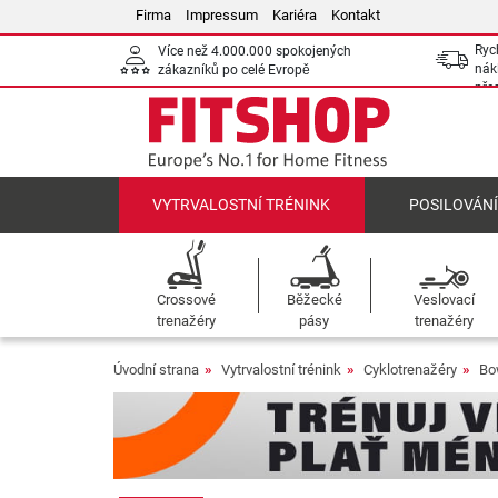
Firma
Impressum
Kariéra
Kontakt
Ryc
Více než 4.000.000 spokojených
nák
zákazníků po celé Evropě
pře
VYTRVALOSTNÍ TRÉNINK
POSILOVÁN
Crossové
Běžecké
Veslovací
trenažéry
pásy
trenažéry
Úvodní strana
Vytrvalostní trénink
Cyklotrenažéry
Bo