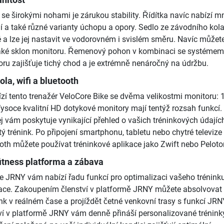
se širokými nohami je zárukou stability. Řídítka navíc nabízí 
 a také různé varianty úchopu a opory. Sedlo ze závodního kola
a lze jej nastavit ve vodorovném i svislém směru. Navíc můžet
 také sklon monitoru. Řemenový pohon v kombinaci se systémem
u zajišťuje tichý chod a je extrémně nenáročný na údržbu.
la, wifi a bluetooth
zí tento trenažér VeloCore Bike se dvěma velikostmi monitoru: 
Vysoce kvalitní HD dotykové monitory mají tentýž rozsah funkcí.
j vám poskytuje vynikající přehled o vašich tréninkových údajíc
 trénink. Po připojení smartphonu, tabletu nebo chytré televize
ooth můžete používat tréninkové aplikace jako Zwift nebo Peloto
fitness platforma a zábava
e JRNY vám nabízí řadu funkcí pro optimalizaci vašeho trénink
vace. Zakoupením členství v platformě JRNY můžete absolvovat
nk v reálném čase a projíždět četné venkovní trasy s funkcí JRN
ví v platformě JRNY vám denně přináší personalizované trénink