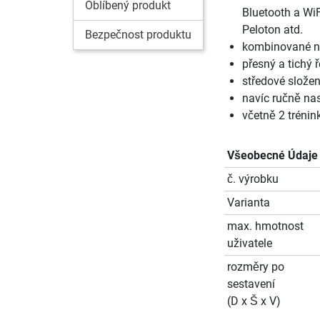
Oblíbený produkt
Bluetooth a WiF
Peloton atd.
Bezpečnost produktu
kombinované n
přesný a tichý
středové složen
navíc ručně na
včetně 2 trénin
Všeobecné Údaje
č. výrobku
Varianta
max. hmotnost
uživatele
rozměry po
sestavení
(D x Š x V)