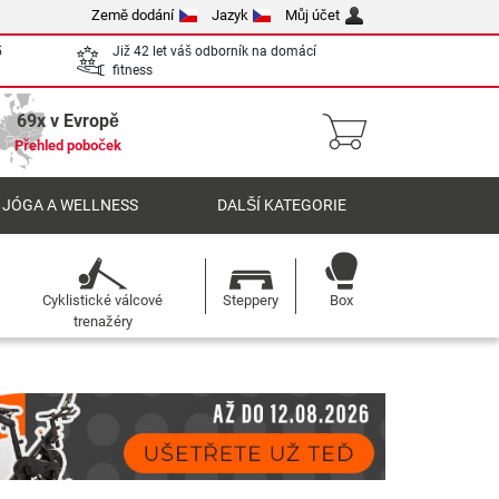
Země dodání
Jazyk
Můj účet
5
Již 42 let váš odborník na domácí
fitness
69x v Evropě
Přehled poboček
 JÓGA A WELLNESS
DALŠÍ KATEGORIE
Cyklistické válcové
Steppery
Box
trenažéry