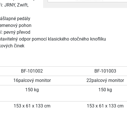
i: JRNY, Zwift,
ášlapné pedály
 řemenový pohon
í: pevný převod
stavitelný odpor pomocí klasického otočného knoflíku
kových činek
BF-101002
BF-101003
16palcový monitor
22palcový monitor
150 kg
150 kg
153 x 61 x 133 cm
153 x 61 x 133 cm