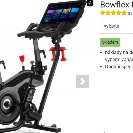
Bowflex 
3 
vyberte
Skladem
náklady na d
vyberte varia
Dodání spedi
Next