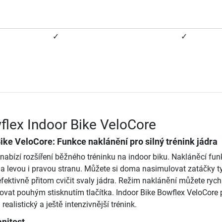
✓
✓
flex Indoor Bike VeloCore
ike VeloCore: Funkce naklánění pro silný trénink jádra
nabízí rozšíření běžného tréninku na indoor biku. Nakláněcí fun
 levou i pravou stranu. Můžete si doma nasimulovat zatáčky t
 efektivně přitom cvičit svaly jádra. Režim naklánění můžete rych
vovat pouhým stisknutím tlačítka. Indoor Bike Bowflex VeloCore 
alistický a ještě intenzivnější trénink.
anitost