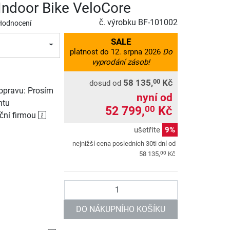
Indoor Bike VeloCore
č. výrobku
BF-101002
Hodnocení
SALE
platnost do 12. srpna 2026
Do
vyprodání zásob!
58 135,
Kč
00
dosud od
opravu: Prosím
nyní od
ntu
52 799,
Kč
00
ční firmou
ušetříte
9%
nejnižší cena posledních 30ti dní od
00
58 135,
Kč
Počet
DO NÁKUPNÍHO KOŠÍKU