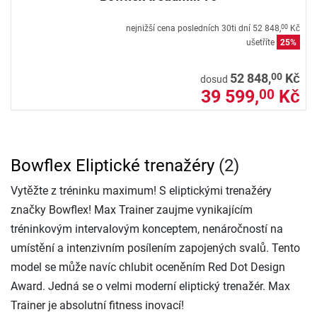
nejnižší cena posledních 30ti dní
52 848,
Kč
00
ušetříte
25%
00
52 848,
Kč
dosud
39 599,
Kč
00
Bowflex Eliptické trenažéry
(2)
Vytěžte z tréninku maximum! S eliptickými trenažéry
značky Bowflex! Max Trainer zaujme vynikajícím
tréninkovým intervalovým konceptem, nenáročností na
umístění a intenzivním posílením zapojených svalů. Tento
model se může navíc chlubit oceněním Red Dot Design
Award. Jedná se o velmi moderní eliptický trenažér. Max
Trainer je absolutní fitness inovací!