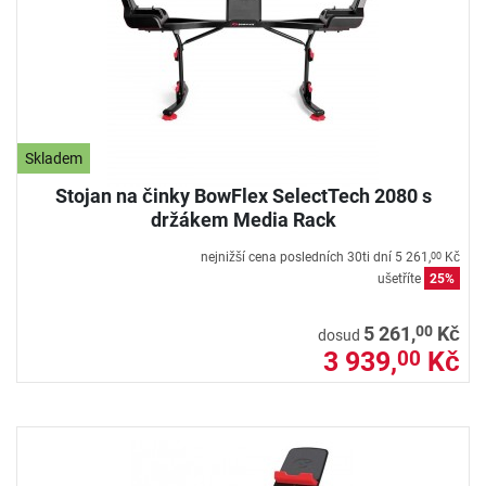
Skladem
Stojan na činky BowFlex SelectTech 2080 s
držákem Media Rack
nejnižší cena posledních 30ti dní
5 261,
Kč
00
ušetříte
25%
00
5 261,
Kč
dosud
3 939,
Kč
00