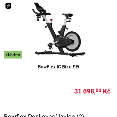
Skladem
BowFlex IC Bike SEi
31 698,
Kč
00
Bowflex Posilovací lavice
(2)