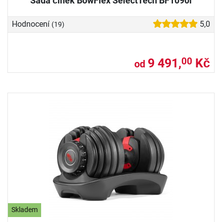
Sada činek BowFlex SelectTech BF1090i
Hodnocení
5,0
(19)
9 491,
Kč
00
od
Skladem