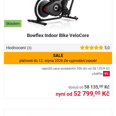
Skladem
Bowflex Indoor Bike VeloCore
Hodnocení
5,0
(3)
SALE
platnost do 12. srpna 2026
Do vyprodání zásob!
nejnižší cena posledních 30ti dní od
58 135,
Kč
00
ušetříte
9%
00
58 135,
Kč
dosud od
52 799,
Kč
00
nyní od