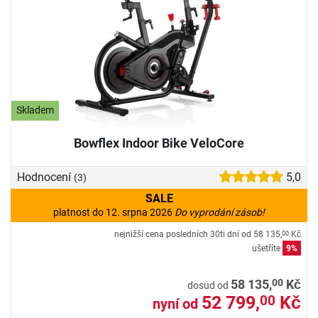
Skladem
Bowflex Indoor Bike VeloCore
Hodnocení
5,0
(3)
SALE
platnost do 12. srpna 2026
Do vyprodání zásob!
nejnižší cena posledních 30ti dní od
58 135,
Kč
00
ušetříte
9%
00
58 135,
Kč
dosud od
52 799,
Kč
00
nyní od