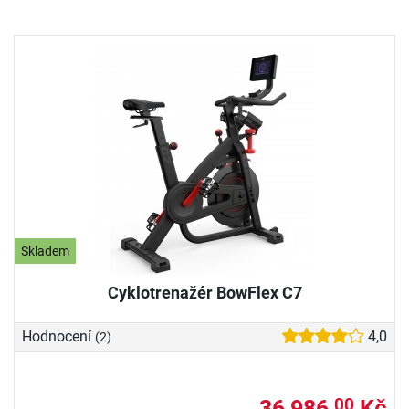
Skladem
Cyklotrenažér BowFlex C7
Hodnocení
4,0
(2)
36 986,
Kč
00