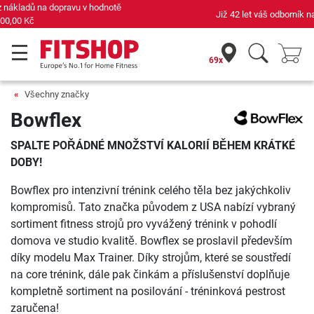
Již 42 let váš odborník na domácí fitness
69x
Všechny značky
Bowflex
SPALTE POŘÁDNÉ MNOŽSTVÍ KALORIÍ BĚHEM KRÁTKÉ
DOBY!
Bowflex pro intenzivní trénink celého těla bez jakýchkoliv
kompromisů. Tato značka původem z USA nabízí vybraný
sortiment fitness strojů pro vyvážený trénink v pohodlí
domova ve studio kvalitě. Bowflex se proslavil především
díky modelu Max Trainer. Díky strojům, které se soustředí
na core trénink, dále pak činkám a příslušenství doplňuje
kompletně sortiment na posilování - tréninková pestrost
zaručena!