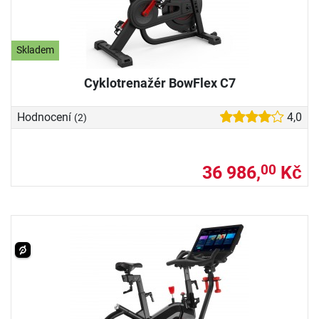
Skladem
Cyklotrenažér BowFlex C7
Hodnocení
4,0
(2)
36 986,
Kč
00