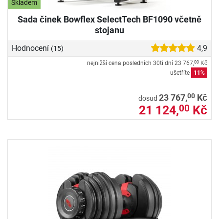
Skladem
Sada činek Bowflex SelectTech BF1090 včetně
stojanu
Hodnocení
4,9
(15)
nejnižší cena posledních 30ti dní
23 767,
Kč
00
ušetříte
11%
00
23 767,
Kč
dosud
21 124,
Kč
00