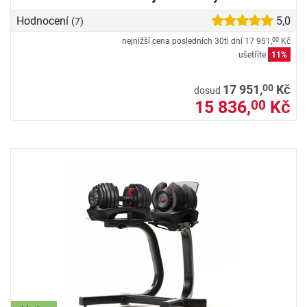
Hodnocení
5,0
(7)
nejnižší cena posledních 30ti dní
17 951,
Kč
00
ušetříte
11%
00
17 951,
Kč
dosud
15 836,
Kč
00