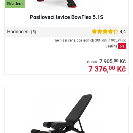
Skladem
Posilovací lavice BowFlex 5.1S
Hodnocení
4,4
(5)
nejnižší cena posledních 30ti dní
7 905,
Kč
00
ušetříte
6%
00
7 905,
Kč
dosud
7 376,
Kč
00