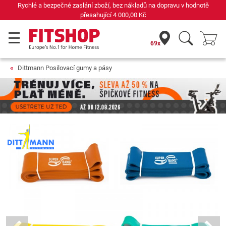
Rychlé a bezpečné zaslání zboží, bez nákladů na dopravu v hodnotě
přesahující
4 000,00 Kč
69x
Dittmann Posilovací gumy a pásy