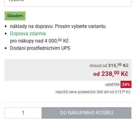
Skladem
náklady na dopravu: Prosím vyberte variantu
Doprava zdarma
pro nákupy nad 4 000,
Kč
00
Dodání prostřednictvím UPS
00
315,
Kč
dosud od
238,
Kč
00
od
ušetříte
24%
00
nejnižší cena posledních 30ti dní od
315,
Kč
Počet
DO NÁKUPNÍHO KOŠÍKU