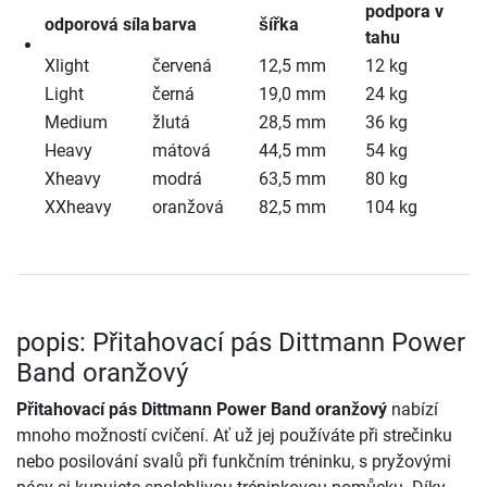
podpora v
odporová síla
barva
šířka
tahu
Xlight
červená
12,5 mm
12 kg
Light
černá
19,0 mm
24 kg
Medium
žlutá
28,5 mm
36 kg
Heavy
mátová
44,5 mm
54 kg
Xheavy
modrá
63,5 mm
80 kg
XXheavy
oranžová
82,5 mm
104 kg
popis: Přitahovací pás Dittmann Power
Band oranžový
Přitahovací pás Dittmann Power Band oranžový
nabízí
mnoho možností cvičení. Ať už jej používáte při strečinku
nebo posilování svalů při funkčním tréninku, s pryžovými