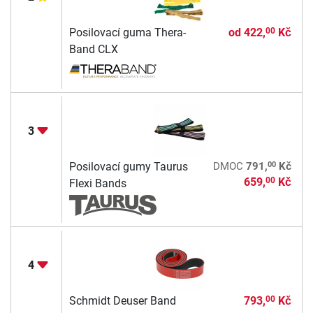
Posilovací guma Thera-
od
422,
Kč
00
Band CLX
3
00
Posilovací gumy Taurus
DMOC
791,
Kč
659,
Kč
00
Flexi Bands
4
Schmidt Deuser Band
793,
Kč
00