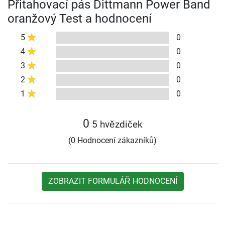
Přitahovací pás Dittmann Power Band
oranžový Test a hodnocení
5
0
4
0
3
0
2
0
1
0
0
5 hvězdiček
(0 Hodnocení zákazníků)
ZOBRAZIT FORMULÁŘ HODNOCENÍ