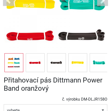
Previous
Next
Přitahovací pás Dittmann Power
Band oranžový
č. výrobku
DM-DLJR158O
vyberte