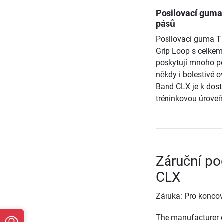
Posilovací guma
pásů
Posilovací guma T
Grip Loop s celke
poskytují mnoho po
někdy i bolestivé 
Band CLX je k dost
tréninkovou úroveň
Záruční po
CLX
Záruka: Pro koncov
The manufacturer d