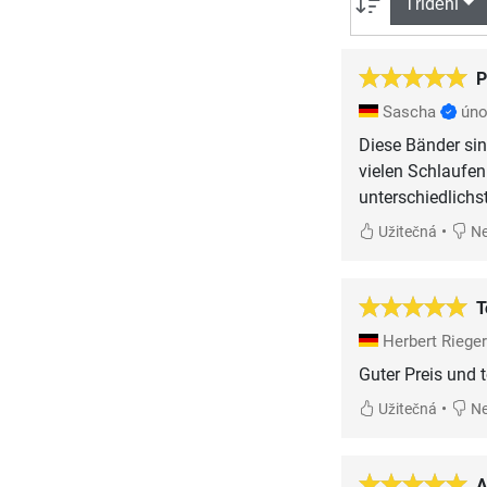
Třídění
P
Sascha
úno
Diese Bänder sin
vielen Schlaufe
unterschiedlichs
•
Užitečná
Ne
T
Herbert Riege
Guter Preis und t
•
Užitečná
Ne
A