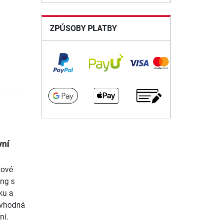
ZPŮSOBY PLATBY
vní
kové
ing s
ku a
 vhodná
ní.