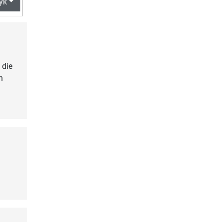
yk
 die
n