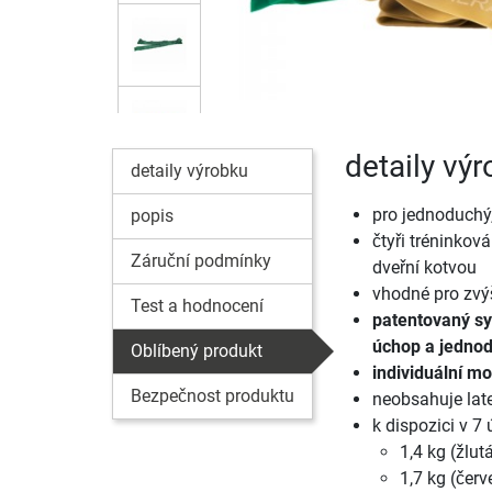
detaily vý
detaily výrobku
pro jednoduchý,
popis
čtyři tréninkov
Záruční podmínky
dveřní kotvou
vhodné pro zvýš
Test a hodnocení
patentovaný sy
úchop a jednod
Oblíbený produkt
individuální m
Bezpečnost produktu
neobsahuje lat
k dispozici v 7
1,4 kg (žlut
1,7 kg (červ