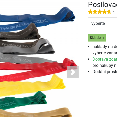
Posilova
4 
vyberte
Skladem
náklady na d
vyberte varia
Doprava zda
pro nákupy n
Dodání prost
Next