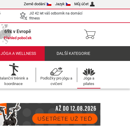
Země dodání
Jazyk
Můj účet
5
Již 42 let váš odborník na domácí
fitness
69x v Evropě
Přehled poboček
 JÓGA A WELLNESS
DALŠÍ KATEGORIE
Balanční trénink a
Podložky pro jógu a
Jóga a
koordinace
cvičení
pilates