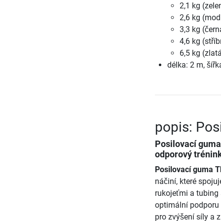
2,1 kg (zele
2,6 kg (mod
3,3 kg (čern
4,6 kg (stří
6,5 kg (zlat
délka: 2 m, šíř
popis: Pos
Posilovací gum
odporový trénin
Posilovací guma 
náčiní, které spoju
rukojeťmi a tubing
optimální podporu 
pro zvýšení síly a z