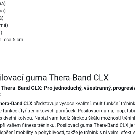
ná)
rá)
á)
brná)
á)
ka: cca 5 cm
ilovací guma Thera-Band CLX
a Thera-Band CLX
: Pro jednoduchý, všestranný, progresi
k
Thera-Band CLX
představuje vysoce kvalitní, multifunkční trénin
je funkce čtyř tréninkových pomůcek: Posilovací guma, loop, tub
 s dveřní kotvou. Nabízí vám tudíž širokou škálu možností trénin
při vašem fitness tréninku. Posilovací guma Thera-Band CLX je
lepšení mobility a pohyblivosti, takže je trénink s ní velmi efektiv