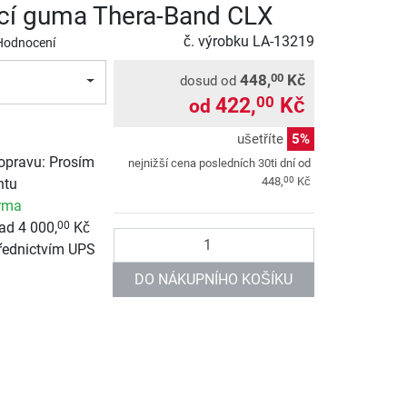
cí guma Thera-Band CLX
č. výrobku
LA-13219
Hodnocení
448,
Kč
00
dosud od
422,
Kč
00
od
ušetříte
5%
opravu: Prosím
nejnižší cena posledních 30ti dní od
00
448,
Kč
ntu
rma
ad 4 000,
Kč
00
Počet
řednictvím UPS
DO NÁKUPNÍHO KOŠÍKU