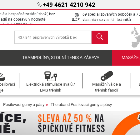
+49 4621 4210 942
hlé a bezpečné zaslání zboží, bez
69 specializovaných poboček a 7
ladů na dopravu v hodnotě
vlastních servisních techniků
sahující
4 000,00 Kč
Hledat
Í
TRAMPOLÍNY, STOLNÍ TENIS A ZÁBAVA
MASÁŽE,
osilovací
Elektrická stimulace svalů /
Masážní válce a
oje
EMS trénink
trénink fascií
Posilovací gumy a pásy
Theraband Posilovací gumy a pásy