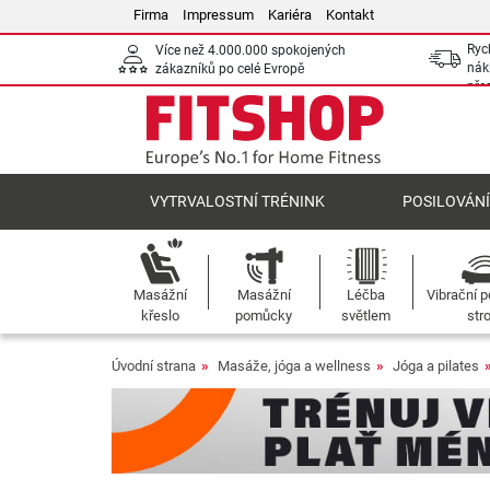
Firma
Impressum
Kariéra
Kontakt
Ryc
Více než 4.000.000 spokojených
nák
zákazníků po celé Evropě
pře
VYTRVALOSTNÍ TRÉNINK
POSILOVÁN
Masážní
Masážní
Léčba
Vibrační p
křeslo
pomůcky
světlem
str
Úvodní strana
Masáže, jóga a wellness
Jóga a pilates