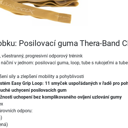
robku: Posilovací guma Thera-Band 
 všestranný, progresivní odporový trénink
á náčiní v jednom: posilovací guma, loop, tube s rukojeťmi a tube
ení síly a zlepšení mobility a pohyblivosti
stém Easy Grip Loop: 11 smyček uspořádaných v řadě pro po
uché uchycení posilovacích gum
ožnosti uchopení bez komplikovaného ovíjení uzlování gumy
ex
 úrovních odporu:
á)
ená)