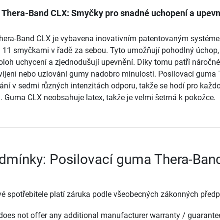
 Thera-Band CLX: Smyčky pro snadné uchopení a upevn
hera-Band CLX je vybavena inovativním patentovaným systém
m 11 smyčkami v řadě za sebou. Tyto umožňují pohodlný úchop,
loh uchycení a zjednodušují upevnění. Díky tomu patří náročné
ovíjení nebo uzlování gumy nadobro minulosti. Posilovací guma 
ání v sedmi různých intenzitách odporu, takže se hodí pro každ
. Guma CLX neobsahuje latex, takže je velmi šetrná k pokožce.
dmínky: Posilovací guma Thera-Ban
é spotřebitele platí záruka podle všeobecných zákonných předp
oes not offer any additional manufacturer warranty / guarante