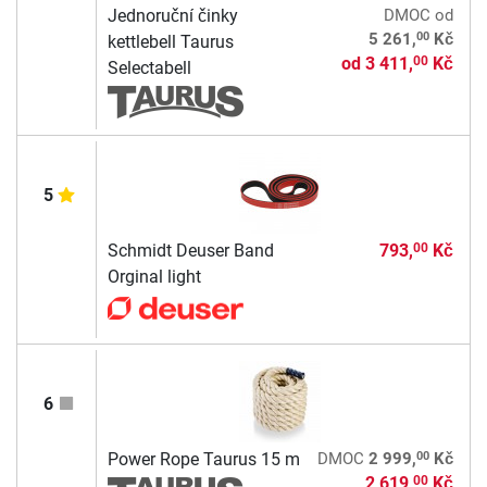
Jednoruční činky
DMOC
od
00
5 261,
Kč
kettlebell Taurus
od
3 411,
Kč
00
Selectabell
5
Schmidt Deuser Band
793,
Kč
00
Orginal light
6
00
Power Rope Taurus 15 m
DMOC
2 999,
Kč
2 619,
Kč
00