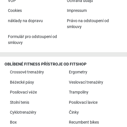
VOP
Ochrana údajů
Cookies
Impressum
náklady na dopravu
Právo na odstoupení od
smlouvy
Formulář pro odstoupení od
smlouvy
OBLÍBENÉ FITNESS PŘÍSTROJE OD FITSHOP
Crossové trenažéry
Ergometry
Běžecké pásy
Veslovací trenažéry
Posilovací věže
Trampolíny
Stolní tenis
Posilovací lavice
Cyklotrenažéry
Činky
Box
Recumbent bikes