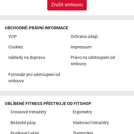
Zrušit smlouvu
OBCHODNĚ-PRÁVNÍ INFORMACE
VOP
Ochrana údajů
Cookies
Impressum
náklady na dopravu
Právo na odstoupení od
smlouvy
Formulář pro odstoupení od
smlouvy
OBLÍBENÉ FITNESS PŘÍSTROJE OD FITSHOP
Crossové trenažéry
Ergometry
Běžecké pásy
Veslovací trenažéry
Posilovací věže
Trampolíny