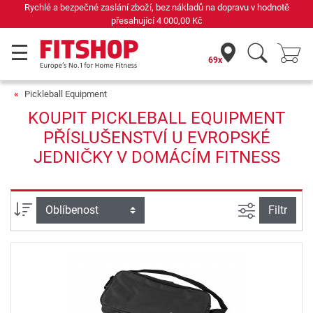
Rychlé a bezpečné zaslání zboží, bez nákladů na dopravu v hodnotě
přesahující
4 000,00 Kč
69x
Pickleball Equipment
KOUPIT PICKLEBALL EQUIPMENT
PŘÍSLUŠENSTVÍ U EVROPSKÉ
JEDNIČKY V DOMÁCÍM FITNESS
Filtrovat n
Třídění
Filtr