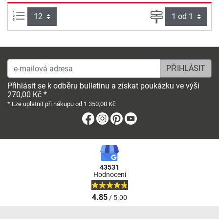
Počet výrobků na straně:
Strana
e-mailová adresa
Přihlásit se k odběru bulletinu a získat poukázku ve výši
270,00 Kč *
* Lze uplatnit při nákupu od 1 350,00 Kč
Facebook
Instagram
Pinterest
Youtube
43531
Hodnocení
4.85
/ 5.00