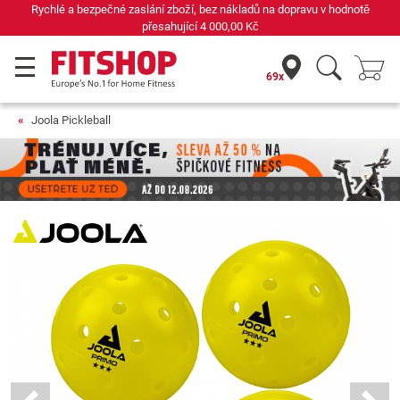
Rychlé a bezpečné zaslání zboží, bez nákladů na dopravu v hodnotě
přesahující
4 000,00 Kč
69x
Joola Pickleball