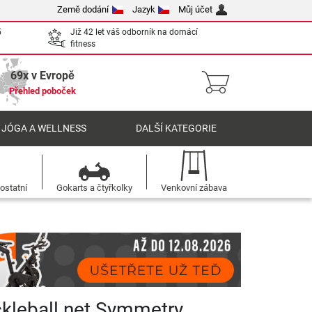
Země dodání
Jazyk
Můj účet
5
Již 42 let váš odborník na domácí
fitness
69x v Evropě
Přehled poboček
 JÓGA A WELLNESS
DALŠÍ KATEGORIE
ostatní
Gokarts a čtyřkolky
Venkovní zábava
ckleball net Symmetry