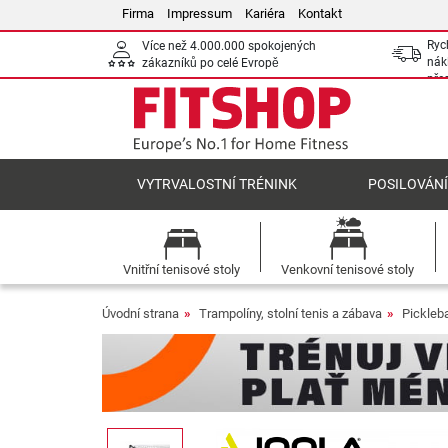
Firma
Impressum
Kariéra
Kontakt
Ryc
Více než 4.000.000 spokojených
nák
zákazníků po celé Evropě
pře
VYTRVALOSTNÍ TRÉNINK
POSILOVÁN
Vnitřní tenisové stoly
Venkovní tenisové stoly
Úvodní strana
Trampolíny, stolní tenis a zábava
Pickleb