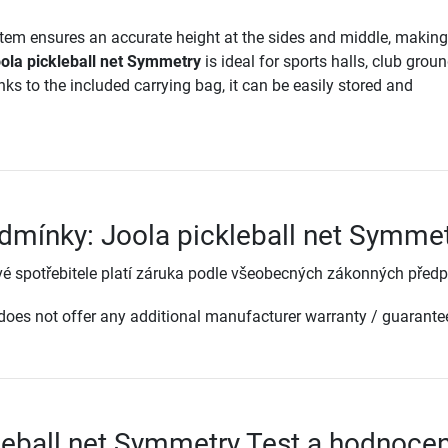
tem ensures an accurate height at the sides and middle, making
ola pickleball net Symmetry
is ideal for sports halls, club grou
ks to the included carrying bag, it can be easily stored and
dmínky: Joola pickleball net Symme
é spotřebitele platí záruka podle všeobecných zákonných předp
oes not offer any additional manufacturer warranty / guarante
leball net Symmetry Test a hodnocen