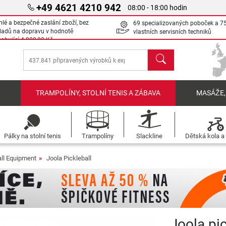
+49 4621 4210 942
08:00 - 18:00 hodin
hlé a bezpečné zaslání zboží, bez
69 specializovaných poboček a 7
ladů na dopravu v hodnotě
vlastních servisních techniků
sahující
4 000,00 Kč
Hledat
Í
TRAMPOLÍNY, STOLNÍ TENIS A ZÁBAVA
MASÁŽE,
Pálky na stolní tenis
Trampolíny
Slackline
Dětská kola a 
all Equipment
Joola Pickleball
Joola pi