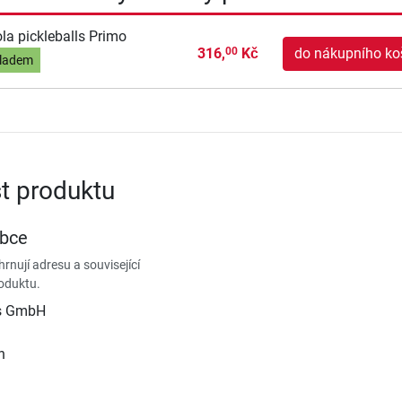
la pickleballs Primo
316,
Kč
do nákupního ko
00
ladem
t produktu
obce
rnují adresu a související
oduktu.
is GmbH
n