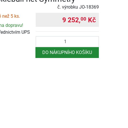
č. výrobku
JO-18369
 než 5 ks.
9 252,
Kč
00
na dopravu!
řednictvím UPS
Počet
DO NÁKUPNÍHO KOŠÍKU