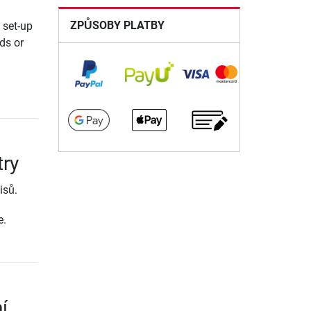
ZPŮSOBY PLATBY
 set-up
nds or
try
isů.
e.
í