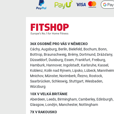
36X OSOBNĚ PRO VÁS V NĚMECKO
Cáchy
,
Augsburg
,
Berlín
,
Bielefeld
,
Bochum
,
Bonn
,
Bottrop
,
Braunschweig
,
Brémy
,
Dortmund
,
Drážďany
,
Düsseldorf
,
Duisburg
,
Essen
,
Frankfurt
,
Freiburg
,
Hamburk
,
Hannover
,
Ingolstadt
,
Karlsruhe
,
Kassel
,
Koblenz
,
Kolín nad Rýnem
,
Lipsko
,
Lübeck
,
Mannheim
Mnichov
,
Münster
,
Norimberk
,
Řezno
,
Rostock
,
Saarbrücken
,
Schleswig
,
Stuttgart
,
Wiesbaden
,
Würzburg
10X V VELKÁ BRITÁNIE
Aberdeen
,
Leeds
,
Birmingham
,
Camberley
,
Edinburgh
,
Glasgow
,
Londýn
,
Manchester
,
Nottingham
7X V RAKOUSKO