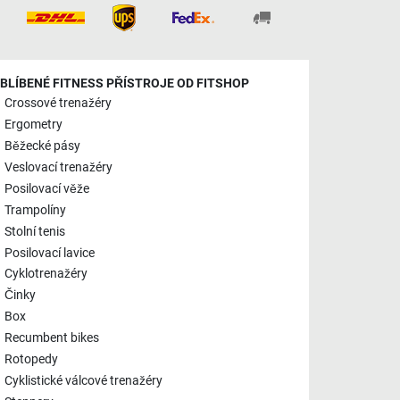
BLÍBENÉ FITNESS PŘÍSTROJE OD FITSHOP
Crossové trenažéry
Ergometry
Běžecké pásy
Veslovací trenažéry
Posilovací věže
Trampolíny
Stolní tenis
Posilovací lavice
Cyklotrenažéry
Činky
Box
Recumbent bikes
Rotopedy
Cyklistické válcové trenažéry