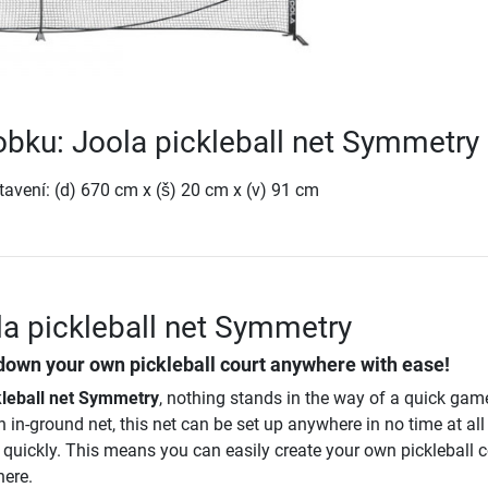
robku: Joola pickleball net Symmetry
avení: (d) 670 cm x (š) 20 cm x (v) 91 cm
la pickleball net Symmetry
down your own pickleball court anywhere with ease!
kleball net Symmetry
, nothing stands in the way of a quick gam
an in-ground net, this net can be set up anywhere in no time at al
 quickly. This means you can easily create your own pickleball c
ere.