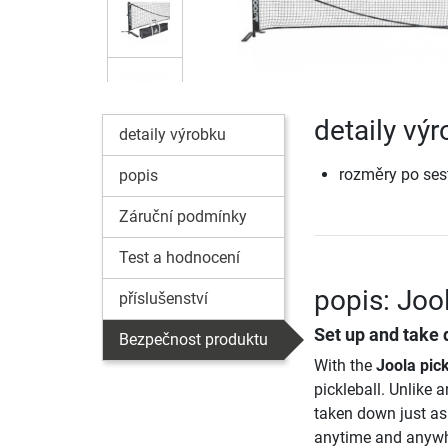
detaily vý
detaily výrobku
rozměry po sest
popis
Záruční podmínky
Test a hodnocení
popis: Joo
příslušenství
Set up and take 
Bezpečnost produktu
With the
Joola pic
pickleball. Unlike 
taken down just as
anytime and anywh