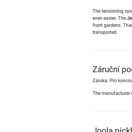
The tensioning sys
even easier. The
Jo
front gardens. Than
transported.
Záruční po
Záruka: Pro koncov
The manufacturer d
Joola pick