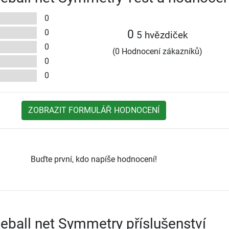
0
0
0
5 hvězdiček
0
(0 Hodnocení zákazníků)
0
0
ZOBRAZIT FORMULÁŘ HODNOCENÍ
Buďte první, kdo napíše hodnocení!
leball net Symmetry příslušenství