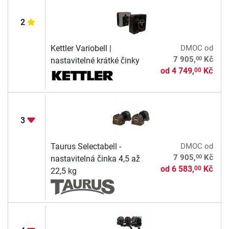
2
Kettler Variobell |
DMOC
od
00
7 905,
Kč
nastavitelné krátké činky
od
4 749,
Kč
00
3
Taurus Selectabell -
DMOC
od
00
7 905,
Kč
nastavitelná činka 4,5 až
od
6 583,
Kč
00
22,5 kg