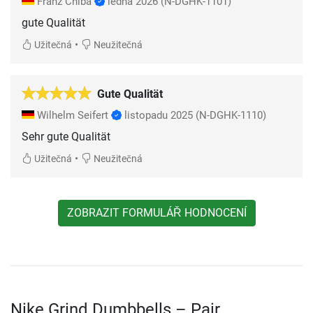
Franz Chiba
ledna 2026
(N-DGHK-1101)
gute Qualität
•
Užitečná
Neužitečná
Gute Qualität
Wilhelm Seifert
listopadu 2025
(N-DGHK-1110)
Sehr gute Qualität
•
Užitečná
Neužitečná
ZOBRAZIT FORMULÁŘ HODNOCENÍ
Nike Grind Dumbbells – Pair