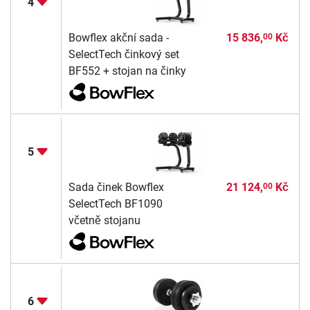
4
Bowflex akční sada -
15 836,
Kč
00
SelectTech činkový set
BF552 + stojan na činky
5
Sada činek Bowflex
21 124,
Kč
00
SelectTech BF1090
včetně stojanu
6