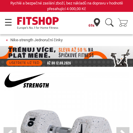
Rychlé a bezpečné zaslání zboží, bez nákladů na dopravu v hodnotě
přesahující
4 000,00 Kč
69x
Nike-strength Jednoruční činky