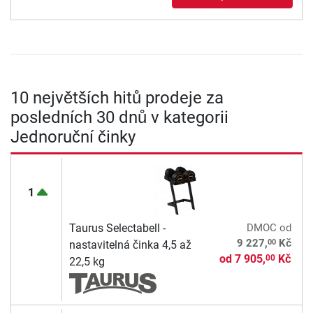
10 největších hitů prodeje za
posledních 30 dnů v kategorii
Jednoruční činky
1
Taurus Selectabell -
DMOC
od
00
9 227,
Kč
nastavitelná činka 4,5 až
od
7 905,
Kč
00
22,5 kg