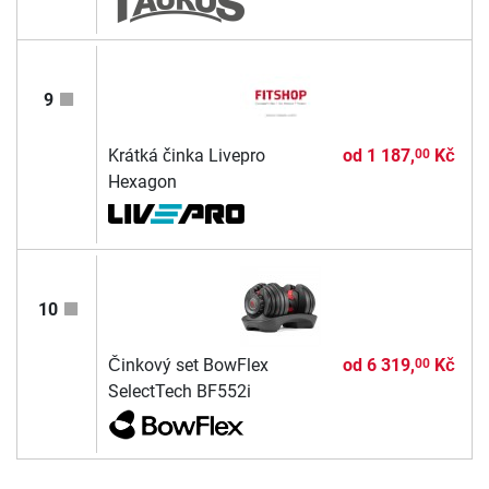
9
Krátká činka Livepro
od
1 187,
Kč
00
Hexagon
10
Činkový set BowFlex
od
6 319,
Kč
00
SelectTech BF552i