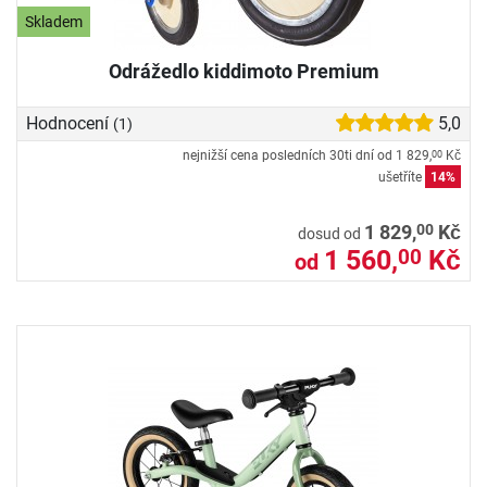
Skladem
Odrážedlo kiddimoto Premium
Hodnocení
5,0
(1)
nejnižší cena posledních 30ti dní od
1 829,
Kč
00
ušetříte
14%
00
1 829,
Kč
dosud od
1 560,
Kč
00
od