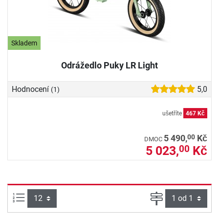
Skladem
Odrážedlo Puky LR Light
Hodnocení
5,0
(1)
ušetříte
467 Kč
00
5 490,
Kč
DMOC
5 023,
Kč
00
Počet výrobků na straně:
Strana