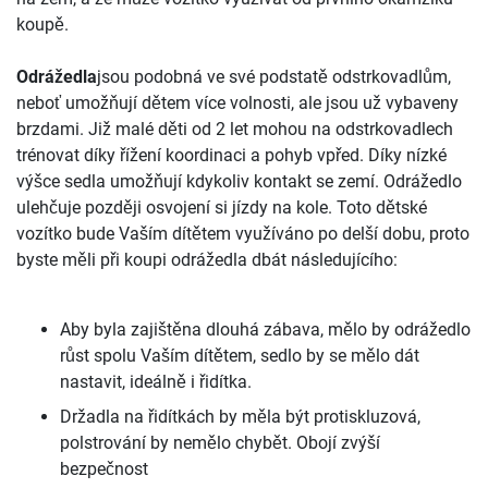
koupě.
Odrážedla
jsou podobná ve své podstatě odstrkovadlům,
neboť umožňují dětem více volnosti, ale jsou už vybaveny
brzdami. Již malé děti od 2 let mohou na odstrkovadlech
trénovat díky řížení koordinaci a pohyb vpřed. Díky nízké
výšce sedla umožňují kdykoliv kontakt se zemí. Odrážedlo
ulehčuje později osvojení si jízdy na kole. Toto dětské
vozítko bude Vaším dítětem využíváno po delší dobu, proto
byste měli při koupi odrážedla dbát následujícího:
Aby byla zajištěna dlouhá zábava, mělo by odrážedlo
růst spolu Vaším dítětem, sedlo by se mělo dát
nastavit, ideálně i řidítka.
Držadla na řidítkách by měla být protiskluzová,
polstrování by nemělo chybět. Obojí zvýší
bezpečnost