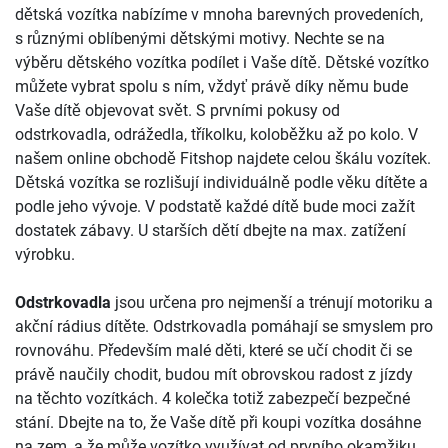
dětská vozítka nabízíme v mnoha barevných provedeních,
s různými oblíbenými dětskými motivy. Nechte se na
výběru dětského vozítka podílet i Vaše dítě. Dětské vozítko
můžete vybrat spolu s ním, vždyť právě díky němu bude
Vaše dítě objevovat svět. S prvními pokusy od
odstrkovadla, odrážedla, tříkolku, koloběžku až po kolo. V
našem online obchodě Fitshop najdete celou škálu vozítek.
Dětská vozítka se rozlišují individuálně podle věku dítěte a
podle jeho vývoje. V podstatě každé dítě bude moci zažít
dostatek zábavy. U starších dětí dbejte na max. zatížení
výrobku.
Odstrkovadla
jsou určena pro nejmenší a trénují motoriku a
akční rádius dítěte. Odstrkovadla pomáhají se smyslem pro
rovnováhu. Především malé děti, které se učí chodit či se
právě naučily chodit, budou mít obrovskou radost z jízdy
na těchto vozítkách. 4 kolečka totiž zabezpečí bezpečné
stání. Dbejte na to, že Vaše dítě při koupi vozítka dosáhne
na zem, a že může vozítko využívat od prvního okamžiku