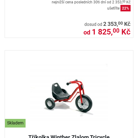
nejnižší cena posledních 30ti dní od
2 353,
Kč
00
ušetříte
22%
00
2 353,
Kč
dosud od
1 825,
Kč
00
od
Skladem
Tříkolka Winther Zlalom Tricycle