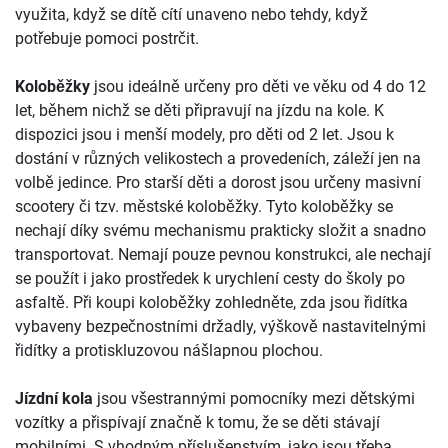
využita, když se dítě cítí unaveno nebo tehdy, když
potřebuje pomoci postrčit.
Koloběžky
jsou ideálně určeny pro děti ve věku od 4 do 12
let, během nichž se děti připravují na jízdu na kole. K
dispozici jsou i menší modely, pro děti od 2 let. Jsou k
dostání v různých velikostech a provedeních, záleží jen na
volbě jedince. Pro starší děti a dorost jsou určeny masivní
scootery či tzv. městské koloběžky. Tyto koloběžky se
nechají díky svému mechanismu prakticky složit a snadno
transportovat. Nemají pouze pevnou konstrukci, ale nechají
se použít i jako prostředek k urychlení cesty do školy po
asfaltě. Při koupi koloběžky zohledněte, zda jsou řidítka
vybaveny bezpečnostními držadly, výškově nastavitelnými
řidítky a protiskluzovou nášlapnou plochou.
Jízdní kola
jsou všestrannými pomocníky mezi dětskými
vozítky a přispívají značně k tomu, že se děti stávají
mobilními. S vhodným příslušenstvím, jako jsou třeba