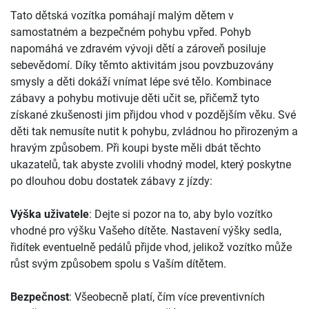
Tato dětská vozítka pomáhají malým dětem v
samostatném a bezpečném pohybu vpřed. Pohyb
napomáhá ve zdravém vývoji dětí a zároveň posiluje
sebevědomí. Díky těmto aktivitám jsou povzbuzovány
smysly a děti dokáží vnímat lépe své tělo. Kombinace
zábavy a pohybu motivuje děti učit se, přičemž tyto
získané zkušenosti jim přijdou vhod v pozdějším věku. Své
děti tak nemusíte nutit k pohybu, zvládnou ho přirozeným a
hravým způsobem. Při koupi byste měli dbát těchto
ukazatelů, tak abyste zvolili vhodný model, který poskytne
po dlouhou dobu dostatek zábavy z jízdy:
Výška uživatele
: Dejte si pozor na to, aby bylo vozítko
vhodné pro výšku Vašeho dítěte. Nastavení výšky sedla,
řidítek eventuelně pedálů přijde vhod, jelikož vozítko může
růst svým způsobem spolu s Vaším dítětem.
Bezpečnost
: Všeobecně platí, čím více preventivních