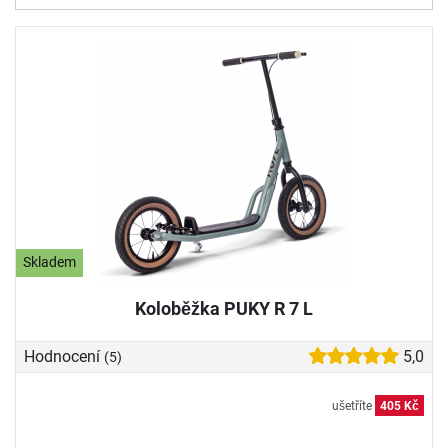
Skladem
Koloběžka PUKY R 7 L
Hodnocení
5,0
(5)
ušetříte
405 Kč