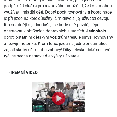
podpůrná kolečka pro rovnováhu umožňují, že kola mohou
využívat i mladší děti. Dobrý pocit rovnováhy a koordinace
je při jízdě na kole důležitý: čím dříve si jej uživatel osvojí,
tím snadněji a jednodušeji se bude dítě později lépe
orientovat v obtížných dopravních situacích.
Jednokolo
oproti ostatním dětským vozítkům trénuje smysl rovnováhy
a rozvíjí motoriku. Krom toho, jízda na jedné pneumatice
zajistí skutečně mnoho zábavy! Díky teleskopické sedlové
tyči se nechá nastavit dle výšky uživatele.
FIREMNÍ VIDEO