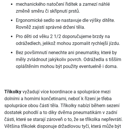
mechanického natočení řidítek a zamezí náhlé
změně směru či skřípnutí prstů.
Ergonomické sedlo se nastavuje dle výšky dítěte.
Rovněž zajistí správné držení těla.
Pro děti od věku 2 1/2 doporučujeme brzdy na
odrážedlech, jelikož mohou zpomalit rychlejší jízdu.
Bez povšimnutí nenechte ani pneumatiky, které by
měly zvládnout jakýkoliv povrch. Odrážedla s tišším
opláštěním mohou být použity eventuelně i doma.
Tříkolky
vyžadují více koordinace a spolupráce mezi
dolními a horními končetinami, neboť k řízení je třeba
spolupráce obou částí těla. Tříkolky nabízí během sezení
dostatek pohodlí a to díky dvěma pneumatikám v zadní
části, které se starají zároveň o to, že se tříkolka nepřevrátí.
Většina tříkolek disponuje držadlovou tyčí, která může být