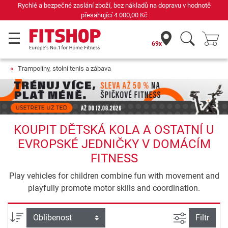
Rychlé a bezpečné zaslání zboží, bez nákladů na dopravu v hodnotě
přesahující
4 000,00 Kč
69x
Trampolíny, stolní tenis a zábava
KOUPIT DĚTSKÁ KOLA A OSTATNÍ U
EVROPSKÉ JEDNIČKY V DOMÁCÍM
FITNESS
Play vehicles for children combine fun with movement and
playfully promote motor skills and coordination.
Filtrovat n
Třídění
Filtr