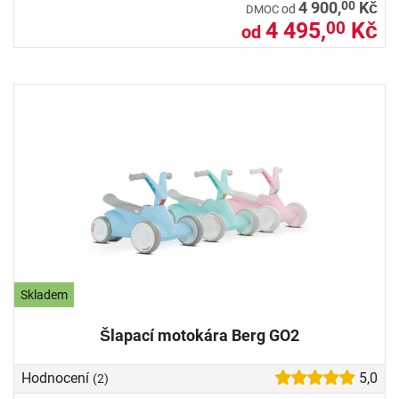
00
4 900,
Kč
od
DMOC
4 495,
Kč
00
od
Skladem
Šlapací motokára Berg GO2
Hodnocení
5,0
(2)