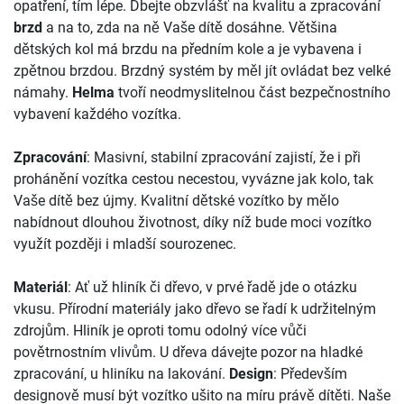
opatření, tím lépe. Dbejte obzvlášť na kvalitu a zpracování
brzd
a na to, zda na ně Vaše dítě dosáhne. Většina
dětských kol má brzdu na předním kole a je vybavena i
zpětnou brzdou. Brzdný systém by měl jít ovládat bez velké
námahy.
Helma
tvoří neodmyslitelnou část bezpečnostního
vybavení každého vozítka.
Zpracování
: Masivní, stabilní zpracování zajistí, že i při
prohánění vozítka cestou necestou, vyvázne jak kolo, tak
Vaše dítě bez újmy. Kvalitní dětské vozítko by mělo
nabídnout dlouhou životnost, díky níž bude moci vozítko
využít později i mladší sourozenec.
Materiál
: Ať už hliník či dřevo, v prvé řadě jde o otázku
vkusu. Přírodní materiály jako dřevo se řadí k udržitelným
zdrojům. Hliník je oproti tomu odolný více vůči
povětrnostním vlivům. U dřeva dávejte pozor na hladké
zpracování, u hliníku na lakování.
Design
: Především
designově musí být vozítko ušito na míru právě dítěti. Naše