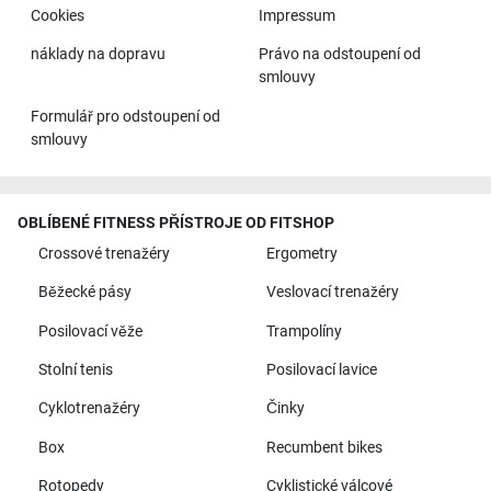
Cookies
Impressum
náklady na dopravu
Právo na odstoupení od
smlouvy
Formulář pro odstoupení od
smlouvy
OBLÍBENÉ FITNESS PŘÍSTROJE OD FITSHOP
Crossové trenažéry
Ergometry
Běžecké pásy
Veslovací trenažéry
Posilovací věže
Trampolíny
Stolní tenis
Posilovací lavice
Cyklotrenažéry
Činky
Box
Recumbent bikes
Rotopedy
Cyklistické válcové