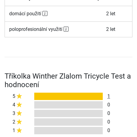
domácí použití
2 let
poloprofesionální využití
2 let
Tříkolka Winther Zlalom Tricycle Test a
hodnocení
5
1
4
0
3
0
2
0
1
0