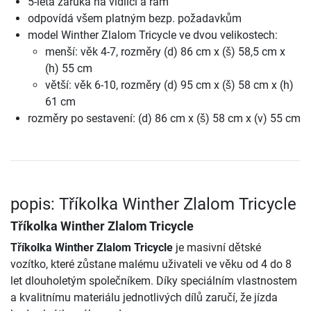
5-letá záruka na vidlici a rám
odpovídá všem platným bezp. požadavkům
model Winther Zlalom Tricycle ve dvou velikostech:
menší: věk 4-7, rozměry (d) 86 cm x (š) 58,5 cm x
(h) 55 cm
větší: věk 6-10, rozměry (d) 95 cm x (š) 58 cm x (h)
61 cm
rozměry po sestavení: (d) 86 cm x (š) 58 cm x (v) 55 cm
popis: Tříkolka Winther Zlalom Tricycle
Tříkolka Winther Zlalom Tricycle
Tříkolka Winther Zlalom Tricycle
je masivní dětské
vozítko, které zůstane malému uživateli ve věku od 4 do 8
let dlouholetým společníkem. Díky speciálním vlastnostem
a kvalitnímu materiálu jednotlivých dílů zaručí, že jízda