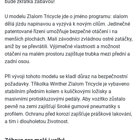
bude zkrátka zábavou!
U modelu Zlalom Tricycle jde o jméno programu: slalom
dělá jízdu napínavou a vyzývá k novým cílům. Jedinečné
patentované řízení umožňuje bezpečné otáčení i na
menších plochách. Malí závodníci zvládnou ostré zatáčky,
aniž by se převrátili. Výjimečné vlastnosti a možnost
otáčení na malém prostoru zajištuje trubka mezi přední a
zadní osou.
Při vývoji tohoto modelu se kladl důraz na bezpečnostní
požadavky. Tříkolka Winther Zlalom Tricycle je vybaveno
stabilním předním kolem s kuličkovými ložisky a
masivními protiskluzovými pedály. Aby vozítko zůstalo
pevně na zemi zajišťují široké gumové pneumatiky s
profilem. Ochranu před korozí zajišťuje práškové lakování,
a tím i dlouholetou životnost.