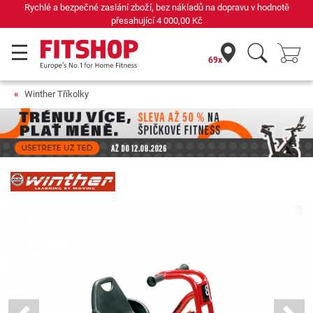
Rychlé a bezpečné zaslání zboží, bez nákladů na dopravu v hodnotě
přesahující
4 000,00 Kč
69x
Winther Tříkolky