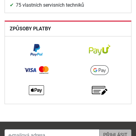
75 vlastních servisních techniků
ZPŮSOBY PLATBY
e-mailová adresa