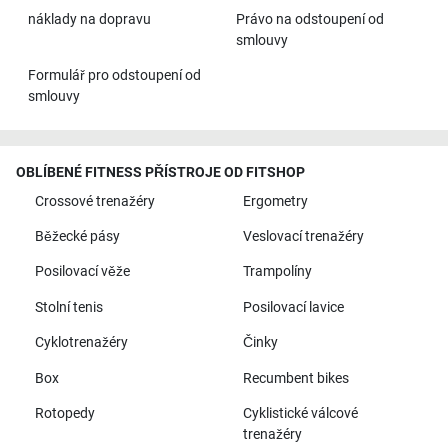
náklady na dopravu
Právo na odstoupení od
smlouvy
Formulář pro odstoupení od
smlouvy
OBLÍBENÉ FITNESS PŘÍSTROJE OD FITSHOP
Crossové trenažéry
Ergometry
Běžecké pásy
Veslovací trenažéry
Posilovací věže
Trampolíny
Stolní tenis
Posilovací lavice
Cyklotrenažéry
Činky
Box
Recumbent bikes
Rotopedy
Cyklistické válcové
trenažéry