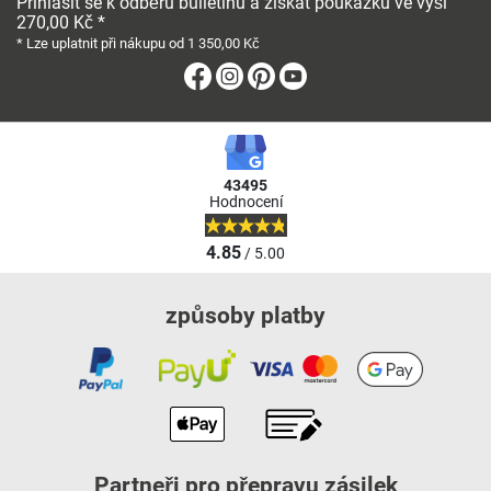
Přihlásit se k odběru bulletinu a získat poukázku ve výši
270,00 Kč *
* Lze uplatnit při nákupu od 1 350,00 Kč
Facebook
Instagram
Pinterest
Youtube
43495
Hodnocení
4.85
/ 5.00
způsoby platby
Partneři pro přepravu zásilek