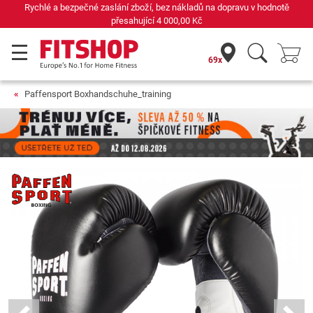
Rychlé a bezpečné zaslání zboží, bez nákladů na dopravu v hodnotě
přesahující
4 000,00 Kč
69x
Paffensport Boxhandschuhe_training