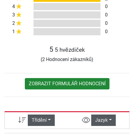
4
0
3
0
2
0
1
0
5
5 hvězdiček
(2 Hodnocení zákazníků)
ZOBRAZIT FORMULÁŘ HODNOCENÍ
Třídění
Jazyk