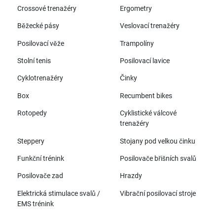
Crossové trenažéry
Ergometry
Běžecké pásy
Veslovací trenažéry
Posilovací věže
Trampolíny
Stolní tenis
Posilovací lavice
Cyklotrenažéry
Činky
Box
Recumbent bikes
Rotopedy
Cyklistické válcové
trenažéry
Steppery
Stojany pod velkou činku
Funkční trénink
Posilovače břišních svalů
Posilovače zad
Hrazdy
Elektrická stimulace svalů /
Vibrační posilovací stroje
EMS trénink