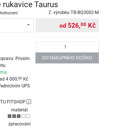
 rukavice Taurus
č. výrobku
TB-BQ3002-M
Hodnocení
526,
Kč
00
od
Počet
DO NÁKUPNÍHO KOŠÍKU
opravu: Prosím
ntu
rma
ad 4 000,
Kč
00
řednictvím UPS
TU FITSHOP
materiál
zpracování