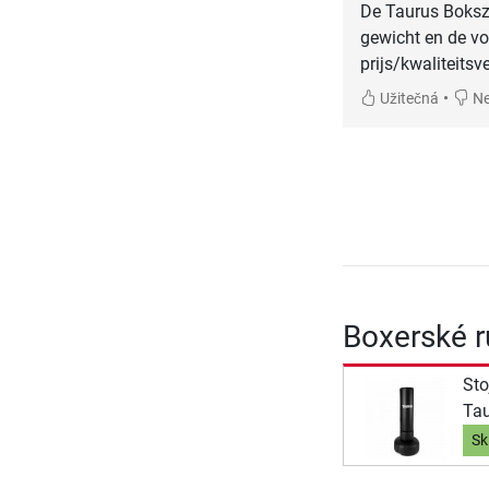
De Taurus Boksz
gewicht en de v
prijs/kwaliteits
•
Užitečná
Ne
Boxerské r
Sto
Tau
Sk