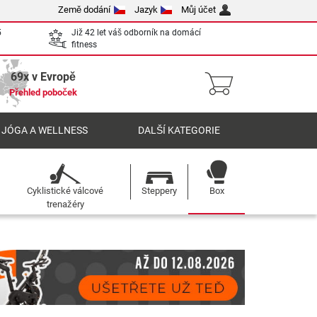
Země dodání
Jazyk
Můj účet
5
Již 42 let váš odborník na domácí
fitness
69x v Evropě
Přehled poboček
 JÓGA A WELLNESS
DALŠÍ KATEGORIE
Cyklistické válcové
Steppery
Box
trenažéry