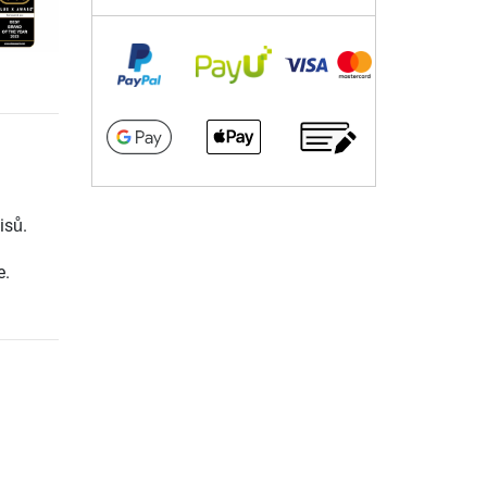
isů.
e.