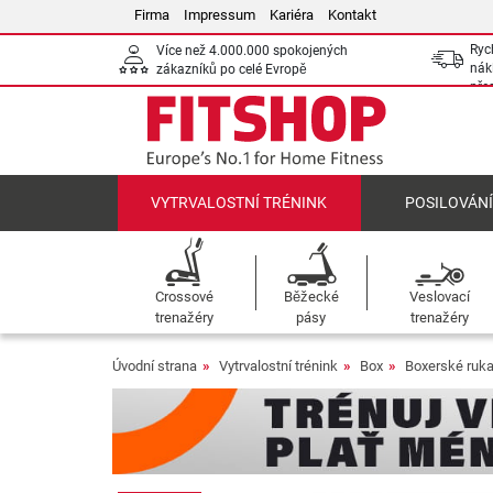
Firma
Impressum
Kariéra
Kontakt
Ryc
Více než 4.000.000 spokojených
nák
zákazníků po celé Evropě
pře
VYTRVALOSTNÍ TRÉNINK
POSILOVÁN
Crossové
Běžecké
Veslovací
trenažéry
pásy
trenažéry
Úvodní strana
Vytrvalostní trénink
Box
Boxerské ruka