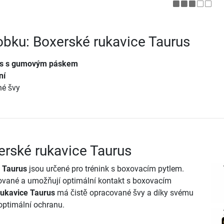
robku: Boxerské rukavice Taurus
us s gumovým páskem
ní
né švy
erské rukavice Taurus
 Taurus
jsou určené pro trénink s boxovacím pytlem.
rované a umožňují optimální kontakt s boxovacím
rukavice Taurus
má čistě opracované švy a díky svému
 optimální ochranu.