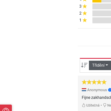
3
2
1
Třídění
Anonymous
Fijne zakhandsch
•
Užitečná
Ne