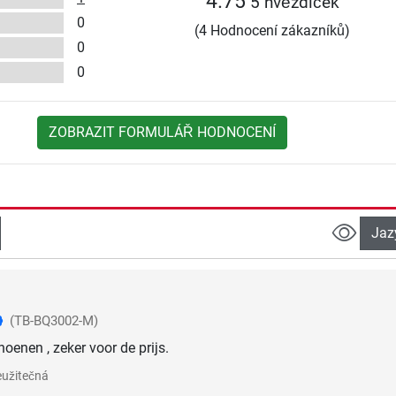
4.75
5 hvězdiček
0
(4 Hodnocení zákazníků)
0
0
ZOBRAZIT FORMULÁŘ HODNOCENÍ
Jaz
(TB-BQ3002-M)
oenen , zeker voor de prijs.
užitečná