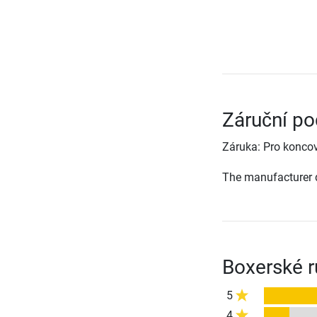
Záruční po
Záruka: Pro koncov
The manufacturer d
Boxerské r
5
4