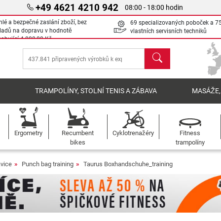
+49 4621 4210 942
08:00 - 18:00 hodin
hlé a bezpečné zaslání zboží, bez
69 specializovaných poboček a 7
ladů na dopravu v hodnotě
vlastních servisních techniků
sahující
4 000,00 Kč
Hledat
Í
TRAMPOLÍNY, STOLNÍ TENIS A ZÁBAVA
MASÁŽE,
Ergometry
Recumbent
Cyklotrenažéry
Fitness
bikes
trampolíny
vice
Punch bag training
Taurus Boxhandschuhe_training