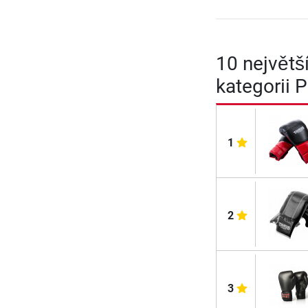
10 největš
kategorii 
1
2
3