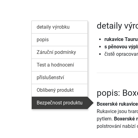
detaily vý
detaily výrobku
rukavice Taur
popis
s pěnovou výpl
Záruční podmínky
čistě opracova
Test a hodnocení
příslušenství
Oblíbený produkt
popis: Box
Bezpečnost produktu
Boxerské rukavice
Rukavice jsou tva
pytlem.
Boxerské 
polstrování nabízí