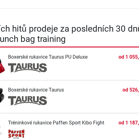
ích hitů prodeje za posledních 30 dn
Punch bag training
Boxerské rukavice Taurus PU Deluxe
od
1 055
Boxerské rukavice Taurus
od
526
Tréninkové rukavice Paffen Sport Kibo Fight
od
1 187