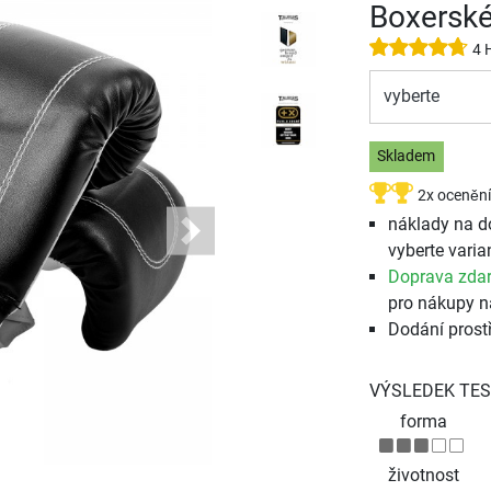
Boxerské
4 
vyberte
Skladem
2x ocenění
náklady na d
Next
vyberte varia
Doprava zda
pro nákupy n
Dodání prost
VÝSLEDEK TES
forma
životnost