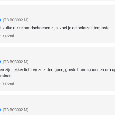
(TB-BQ3002-M)
et zulke dikke handschoenen zijn, voel je de bokszak teminste.
užitečná
(TB-BQ3002-M)
 zijn lekker licht en ze zitten goed, goede handschoenen om o
trainen
užitečná
(TB-BQ3002-M)