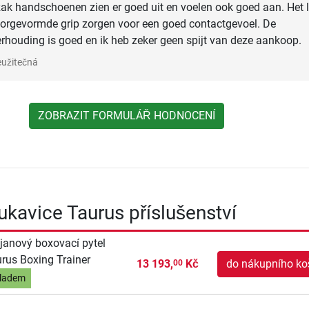
ak handschoenen zien er goed uit en voelen ook goed aan. Het 
oorgevormde grip zorgen voor een goed contactgevoel. De
verhouding is goed en ik heb zeker geen spijt van deze aankoop.
užitečná
ZOBRAZIT FORMULÁŘ HODNOCENÍ
ukavice Taurus příslušenství
janový boxovací pytel
rus Boxing Trainer
13 193,
Kč
do nákupního ko
00
ladem