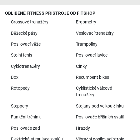
OBLÍBENÉ FITNESS PŘÍSTROJE OD FITSHOP
Crossové trenažéry
Ergometry
Běžecké pásy
Veslovací trenažéry
Posilovací věže
Trampolíny
Stolní tenis
Posilovací lavice
Cyklotrenažéry
Činky
Box
Recumbent bikes
Rotopedy
Cyklistické válcové
trenažéry
Steppery
Stojany pod velkou činku
Funkční trénink
Posilovače břišních svalů
Posilovače zad
Hrazdy
Elektrická stimulace svalů /
Vibrační posilovací stroje