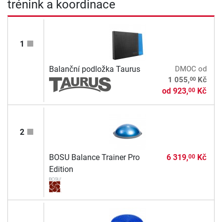
trénink a koordinace
1
Balanční podložka Taurus
DMOC
od
00
1 055,
Kč
od
923,
Kč
00
2
BOSU Balance Trainer Pro
6 319,
Kč
00
Edition