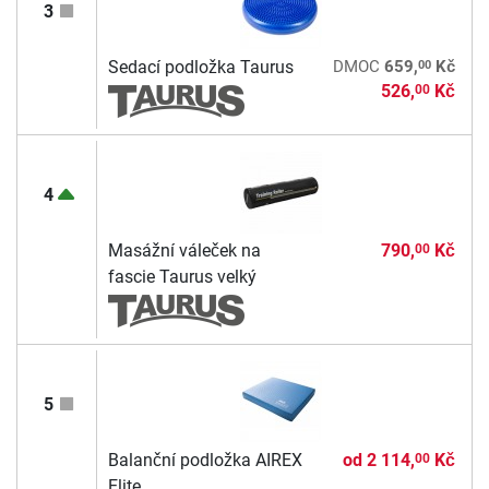
3
00
Sedací podložka Taurus
DMOC
659,
Kč
526,
Kč
00
4
Masážní váleček na
790,
Kč
00
fascie Taurus velký
5
Balanční podložka AIREX
od
2 114,
Kč
00
Elite