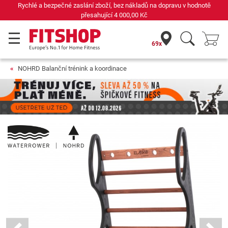
 zaslání zboží, bez nákladů na dopravu v hodnotě
Již 42
přesahující
4 000,00 Kč
69x
NOHRD Balanční trénink a koordinace