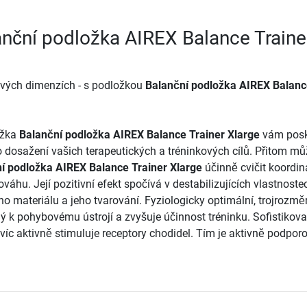
anční podložka AIREX Balance Traine
nových dimenzích - s podložkou
Balanční podložka AIREX Balan
ožka
Balanční podložka AIREX Balance Trainer Xlarge
vám posk
o dosažení vašich terapeutických a tréninkových cílů. Přitom mů
í podložka AIREX Balance Trainer Xlarge
účinně cvičit koordina
nováhu. Její pozitivní efekt spočívá v destabilizujících vlastnoste
ho materiálu a jeho tvarování. Fyziologicky optimální, trojrozmě
ný k pohybovému ústrojí a zvyšuje účinnost tréninku. Sofistikov
víc aktivně stimuluje receptory chodidel. Tím je aktivně podpor