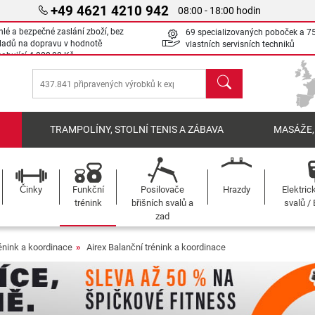
+49 4621 4210 942
08:00 - 18:00 hodin
hlé a bezpečné zaslání zboží, bez
69 specializovaných poboček a 7
ladů na dopravu v hodnotě
vlastních servisních techniků
sahující
4 000,00 Kč
Hledat
Í
TRAMPOLÍNY, STOLNÍ TENIS A ZÁBAVA
MASÁŽE,
Činky
Funkční
Posilovače
Hrazdy
Elektric
trénink
břišních svalů a
svalů /
zad
énink a koordinace
Airex Balanční trénink a koordinace