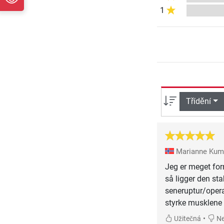
1
Třídění
Marianne Ku
Jeg er meget for
så ligger den stab
seneruptur/opera
styrke musklene 
•
Užitečná
Ne