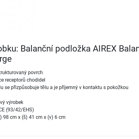
robku: Balanční podložka AIREX Bala
arge
trukturovaný povrch
ce receptorů chodidel
lu se přizpůsobuje tělu a je příjemný v kontaktu s pokožkou
ivý výrobek
 CE (93/42/EHS)
) 98 cm x (š) 41 cm x (v) 6 cm