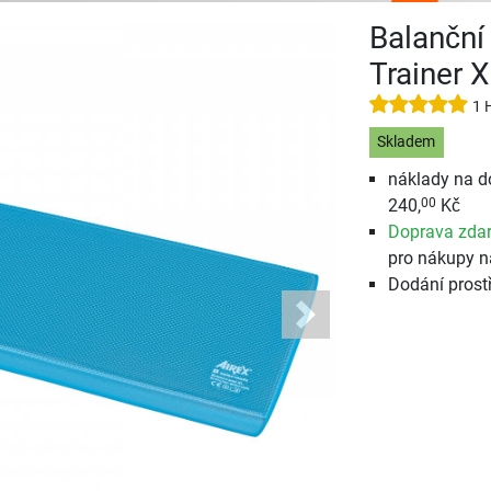
Balanční
Trainer X
1 
Skladem
náklady na d
240,
Kč
00
Doprava zda
pro nákupy n
Dodání prost
Next