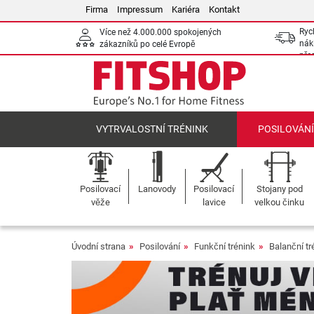
Firma
Impressum
Kariéra
Kontakt
Ryc
Více než 4.000.000 spokojených
nák
zákazníků po celé Evropě
pře
VYTRVALOSTNÍ TRÉNINK
POSILOVÁN
Posilovací
Lanovody
Posilovací
Stojany pod
věže
lavice
velkou činku
Úvodní strana
Posilování
Funkční trénink
Balanční tr