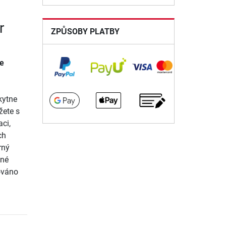
r
ZPŮSOBY PLATBY
ce
ytne
žete s
ci,
ch
rný
ané
ováno