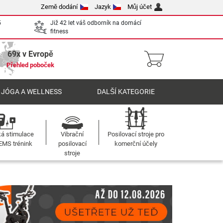
Země dodání
Jazyk
Můj účet
5
Již 42 let váš odborník na domácí
fitness
69x v Evropě
Přehled poboček
 JÓGA A WELLNESS
DALŠÍ KATEGORIE
ká stimulace
Vibrační
Posilovací stroje pro
 EMS trénink
posilovací
komerční účely
stroje