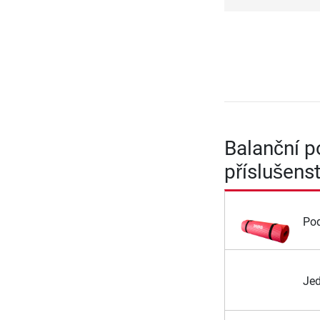
Balanční p
příslušenst
Pod
Jed