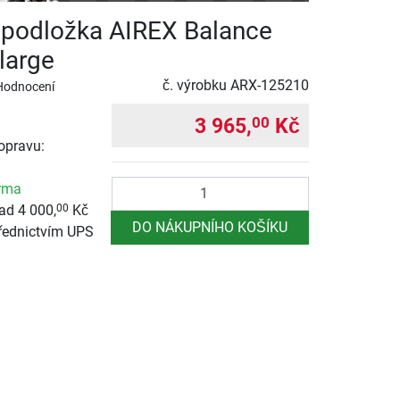
 podložka AIREX Balance
large
č. výrobku
ARX-125210
Hodnocení
3 965,
Kč
00
opravu:
Počet
rma
ad 4 000,
Kč
00
DO NÁKUPNÍHO KOŠÍKU
řednictvím UPS