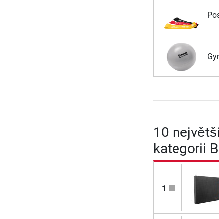
Pos
Gy
10 největš
kategorii 
1