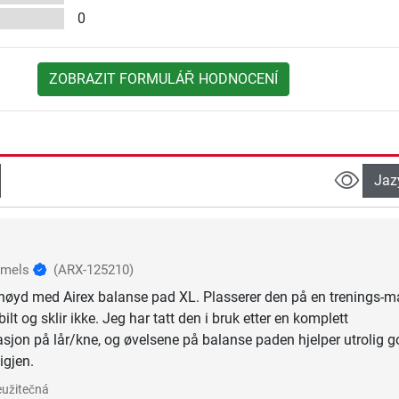
0
ZOBRAZIT FORMULÁŘ HODNOCENÍ
Jaz
mmels
(ARX-125210)
nøyd med Airex balanse pad XL. Plasserer den på en trenings-ma
ilt og sklir ikke. Jeg har tatt den i bruk etter en komplett
sjon på lår/kne, og øvelsene på balanse paden hjelper utrolig g
igjen.
užitečná