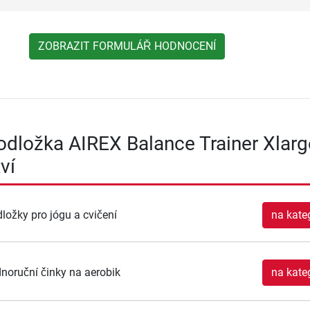
ZOBRAZIT FORMULÁŘ HODNOCENÍ
odložka AIREX Balance Trainer Xlarg
ví
ložky pro jógu a cvičení
na kateg
noruční činky na aerobik
na kateg