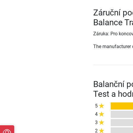
Záruční po
Balance Tr
Záruka: Pro koncov
The manufacturer d
Balanční p
Test a hod
5
4
3
2