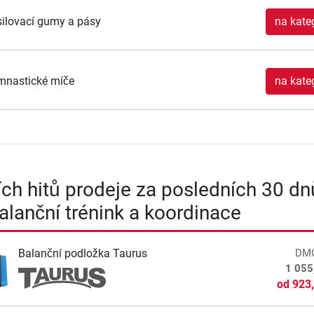
ilovací gumy a pásy
na kateg
mnastické míče
na kateg
ích hitů prodeje za posledních 30 dn
Balanční trénink a koordinace
Balanční podložka Taurus
DM
1 055
od
923