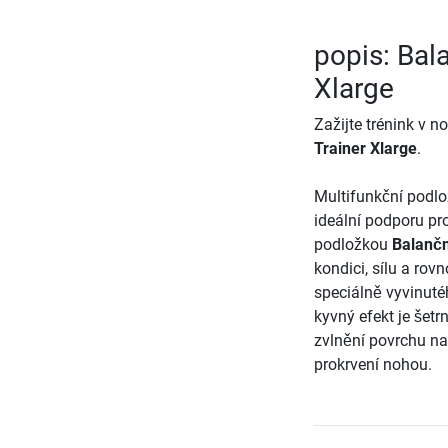
popis: Bal
Xlarge
Zažijte trénink v 
Trainer Xlarge
.
Multifunkční podl
ideální podporu pr
podložkou
Balančn
kondici, sílu a rov
speciálně vyvinuté
kyvný efekt je šetr
zvlnění povrchu na
prokrvení nohou.