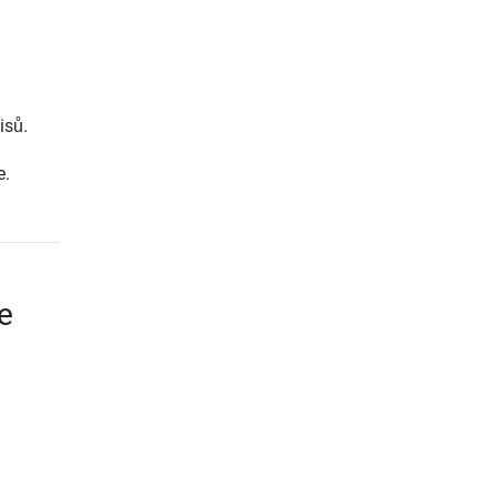
isů.
e.
e