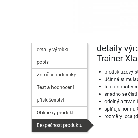
detaily vý
detaily výrobku
Trainer Xl
popis
protiskluzový s
Záruční podmínky
účinná stimula
teplota materiá
Test a hodnocení
snadno se čistí
příslušenství
odolný a trvanl
splňuje normu
Oblíbený produkt
rozměry: cca (d
Bezpečnost produktu