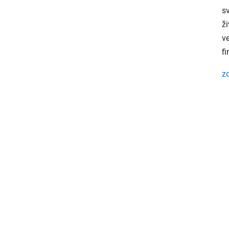
sv
ž
v
f
z