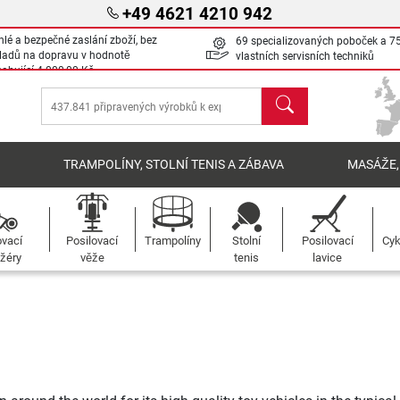
+49 4621 4210 942
hlé a bezpečné zaslání zboží, bez
69 specializovaných poboček a 7
ladů na dopravu v hodnotě
vlastních servisních techniků
sahující
4 000,00 Kč
Hledat
Í
TRAMPOLÍNY, STOLNÍ TENIS A ZÁBAVA
MASÁŽE,
ovací
Posilovací
Trampolíny
Stolní
Posilovací
Cyk
žéry
věže
tenis
lavice