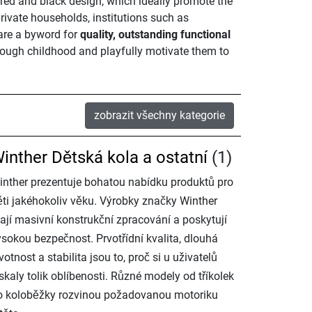
l red and black design, which ideally promote the
rivate households, institutions such as
 are a byword for
quality, outstanding functional
rough childhood and playfully motivate them to
zobrazit všechny kategorie
inther Dětská kola a ostatní
(1)
inther prezentuje bohatou nabídku produktů pro
ěti jakéhokoliv věku. Výrobky značky Winther
ají masivní konstrukční zpracování a poskytují
ysokou bezpečnost. Prvotřídní kvalita, dlouhá
votnost a stabilita jsou to, proč si u uživatelů
skaly tolik oblíbenosti. Různé modely od tříkolek
o koloběžky rozvinou požadovanou motoriku