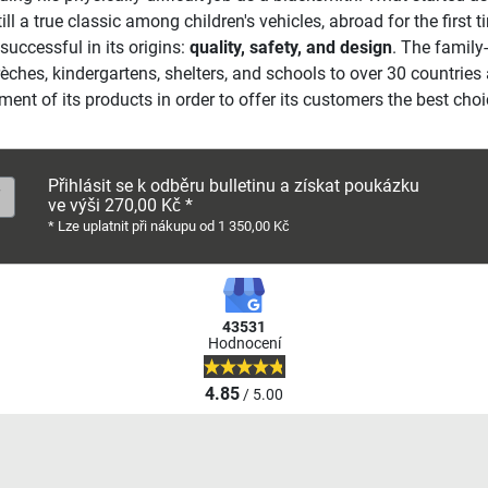
still a true classic among children's vehicles, abroad for the first
uccessful in its origins:
quality, safety, and design
. The family
 crèches, kindergartens, shelters, and schools to over 30 countri
t of its products in order to offer its customers the best choic
Přihlásit se k odběru bulletinu a získat poukázku
ve výši 270,00 Kč *
* Lze uplatnit při nákupu od 1 350,00 Kč
43531
Hodnocení
4.85
/ 5.00