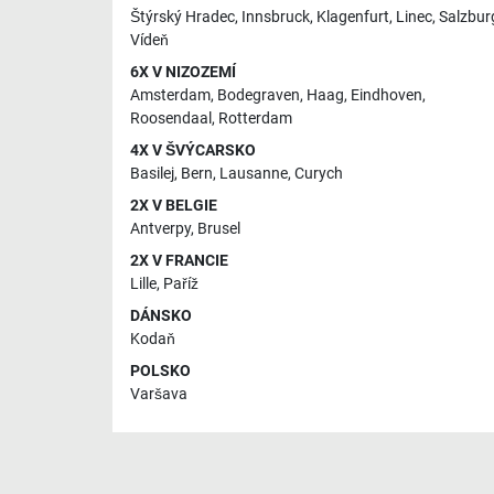
Štýrský Hradec
,
Innsbruck
,
Klagenfurt
,
Linec
,
Salzbur
Vídeň
6X V NIZOZEMÍ
Amsterdam
,
Bodegraven
,
Haag
,
Eindhoven
,
Roosendaal
,
Rotterdam
4X V ŠVÝCARSKO
Basilej
,
Bern
,
Lausanne
,
Curych
2X V BELGIE
Antverpy
,
Brusel
2X V FRANCIE
Lille
,
Paříž
DÁNSKO
Kodaň
POLSKO
Varšava