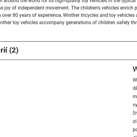
 around the world for its high-quality toy vehicles in the typica
e joy of independent movement. The children's vehicles enrich p
over 80 years of experience, Winther tricycles and toy vehicles
inther toy vehicles accompany generations of children safely th
ií (2)
W
W
d
m
v
ži
zí
p