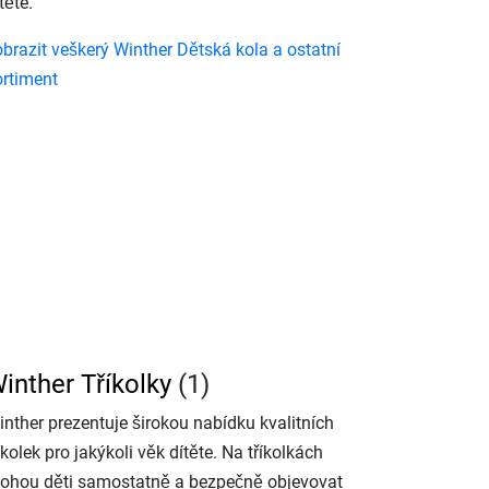
těte.
obrazit veškerý Winther Dětská kola a ostatní
ortiment
inther Tříkolky
(1)
inther prezentuje širokou nabídku kvalitních
íkolek pro jakýkoli věk dítěte. Na tříkolkách
ohou děti samostatně a bezpečně objevovat