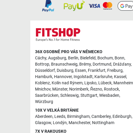
36X OSOBNĚ PRO VÁS V NĚMECKO
Cáchy
,
Augsburg
,
Berlín
,
Bielefeld
,
Bochum
,
Bonn
,
Bottrop
,
Braunschweig
,
Brémy
,
Dortmund
,
Drážďany
,
Düsseldorf
,
Duisburg
,
Essen
,
Frankfurt
,
Freiburg
,
Hamburk
,
Hannover
,
Ingolstadt
,
Karlsruhe
,
Kassel
,
Koblenz
,
Kolín nad Rýnem
,
Lipsko
,
Lübeck
,
Mannheim
Mnichov
,
Münster
,
Norimberk
,
Řezno
,
Rostock
,
Saarbrücken
,
Schleswig
,
Stuttgart
,
Wiesbaden
,
Würzburg
10X V VELKÁ BRITÁNIE
Aberdeen
,
Leeds
,
Birmingham
,
Camberley
,
Edinburgh
,
Glasgow
,
Londýn
,
Manchester
,
Nottingham
7X V RAKOUSKO