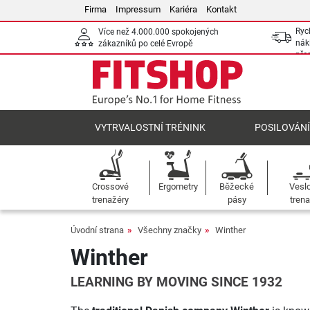
Firma
Impressum
Kariéra
Kontakt
Ryc
Více než 4.000.000 spokojených
nák
zákazníků po celé Evropě
pře
VYTRVALOSTNÍ TRÉNINK
POSILOVÁN
Crossové
Ergometry
Běžecké
Vesl
trenažéry
pásy
trena
Úvodní strana
Všechny značky
Winther
Winther
LEARNING BY MOVING SINCE 1932