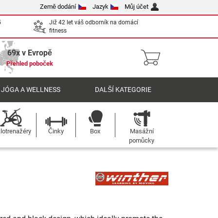
Země dodání
Jazyk
Můj účet
5
Již 42 let váš odborník na domácí
fitness
69x v Evropě
Přehled poboček
 JÓGA A WELLNESS
DALŠÍ KATEGORIE
lotrenažéry
Činky
Box
Masážní
pomůcky