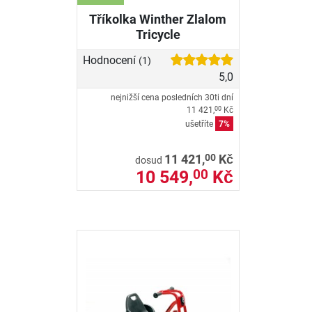
Tříkolka Winther Zlalom
Tricycle
Hodnocení
(1)
5,0
nejnižší cena posledních 30ti dní
11 421,
Kč
00
ušetříte
7%
00
11 421,
Kč
dosud
10 549,
Kč
00