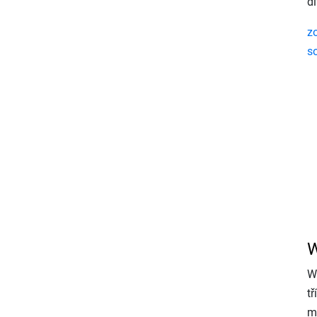
dí
z
s
W
W
tř
m