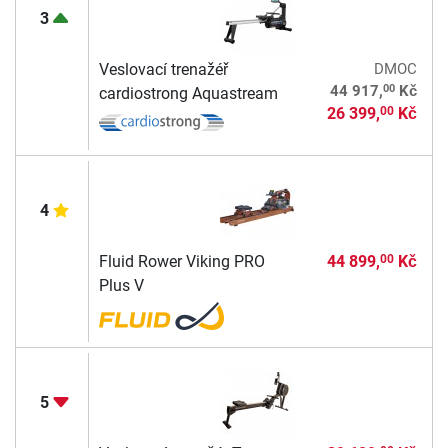
3
Veslovací trenažéř
DMOC
00
44 917,
Kč
cardiostrong Aquastream
26 399,
Kč
00
4
Fluid Rower Viking PRO
44 899,
Kč
00
Plus V
5