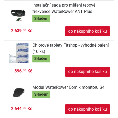
Instalační sada pro měření tepové
frekvence WaterRower ANT Plus
Skladem
2 639,
Kč
00
do nákupního košíku
Chlorové tablety Fitshop - výhodné balení
(10 ks)
Skladem
396,
Kč
00
do nákupního košíku
Modul WaterRower Com k monitoru S4
Skladem
2 644,
Kč
00
do nákupního košíku