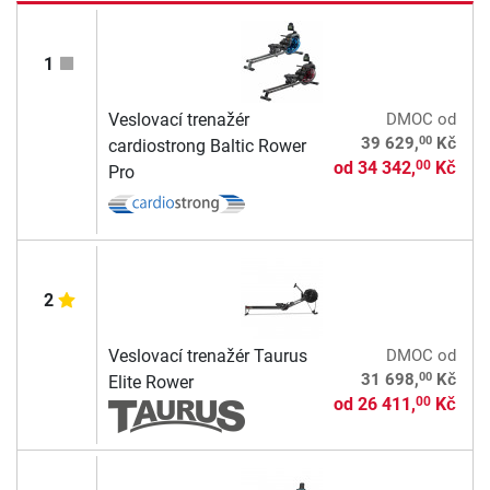
1
Veslovací trenažér
DMOC
od
00
39 629,
Kč
cardiostrong Baltic Rower
od
34 342,
Kč
00
Pro
2
Veslovací trenažér Taurus
DMOC
od
00
31 698,
Kč
Elite Rower
od
26 411,
Kč
00