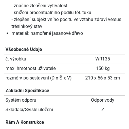
- značné zlepšení vytrvalosti
- snížení procentuálního podílu těl. tuku
- zlepšení subjektivního pocitu ve vztahu zdraví versus
tréninkový stav
materiál: namořené jasanové dřevo
Všeobecné Údaje
č. výrobku
WR135
max. hmotnost uživatele
150 kg
rozměry po sestavení (D x Š x V)
210 x 56 x 53 cm
Základní Specifikace
Systém odporu
Odpor vody
Skládací/Svislé uložení
✓
Rám A Konstrukce