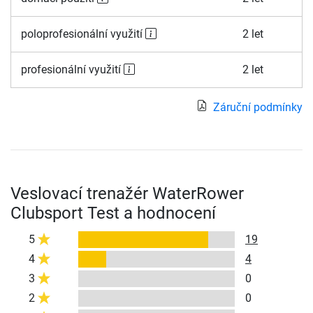
poloprofesionální využití
2 let
profesionální využití
2 let
Záruční podmínky
Veslovací trenažér WaterRower
Clubsport Test a hodnocení
5
19
4
4
3
0
2
0