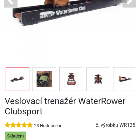
Previous
Next
Veslovací trenažér WaterRower
Clubsport
č. výrobku
WR135
23 Hodnocení
Skladem