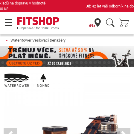
Již 42 let váš odborník na domácí fitness
69x
WaterRower Veslovací trenažéry