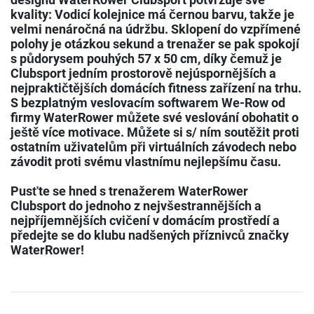
kvality: Vodicí kolejnice má černou barvu, takže je
velmi nenáročná na údržbu. Sklopení do vzpřímené
polohy je otázkou sekund a trenažer se pak spokojí
s půdorysem pouhých 57 x 50 cm, díky čemuž je
Clubsport jedním prostorově nejúspornějších a
nejpraktičtějších domácích fitness zařízení na trhu.
S bezplatným veslovacím softwarem We-Row od
firmy WaterRower můžete své veslování obohatit o
ještě více motivace. Můžete si s/ ním soutěžit proti
ostatním uživatelům při virtuálních závodech nebo
závodit proti svému vlastnímu nejlepšímu času.
Pusťte se hned s trenažerem WaterRower
Clubsport do jednoho z nejvšestrannějších a
nejpříjemnějších cvičení v domácím prostředí a
předejte se do klubu nadšených příznivců značky
WaterRower!