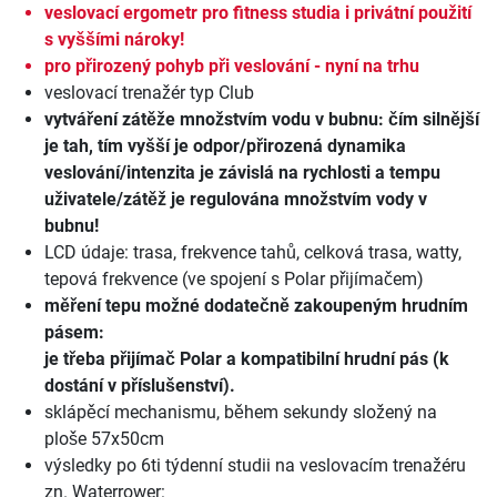
veslovací ergometr pro fitness studia i privátní použití
s vyššími nároky!
pro přirozený pohyb při veslování - nyní na trhu
veslovací trenažér typ Club
vytváření zátěže množstvím vodu v bubnu: čím silnější
je tah, tím vyšší je odpor/přirozená dynamika
veslování/intenzita je závislá na rychlosti a tempu
uživatele/zátěž je regulována množstvím vody v
bubnu!
LCD údaje: trasa, frekvence tahů, celková trasa, watty,
tepová frekvence (ve spojení s Polar přijímačem)
měření tepu možné dodatečně zakoupeným hrudním
pásem:
je třeba přijímač Polar a kompatibilní hrudní pás (k
dostání v příslušenství).
sklápěcí mechanismu, během sekundy složený na
ploše 57x50cm
výsledky po 6ti týdenní studii na veslovacím trenažéru
zn. Waterrower: