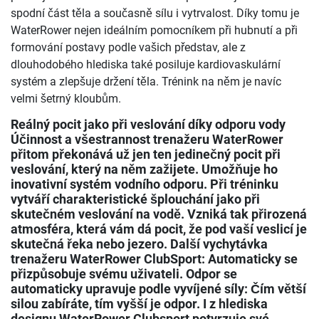
spodní část těla a současně sílu i vytrvalost. Díky tomu je
WaterRower nejen ideálním pomocníkem při hubnutí a při
formování postavy podle vašich představ, ale z
dlouhodobého hlediska také posiluje kardiovaskulární
systém a zlepšuje držení těla. Trénink na něm je navíc
velmi šetrný kloubům.
Reálný pocit jako při veslování díky odporu vody
Účinnost a všestrannost trenažeru WaterRower
přitom překonává už jen ten jedinečný pocit při
veslování, který na něm zažijete. Umožňuje ho
inovativní systém vodního odporu. Při tréninku
vytváří charakteristické šplouchání jako při
skutečném veslování na vodě. Vzniká tak přirozená
atmosféra, která vám dá pocit, že pod vaší veslicí je
skutečná řeka nebo jezero. Další vychytávka
trenažeru WaterRower ClubSport: Automaticky se
přizpůsobuje svému uživateli. Odpor se
automaticky upravuje podle vyvíjené síly: Čím větší
silou zabíráte, tím vyšší je odpor. I z hlediska
designu WaterRower Clubsport potvrzuje své