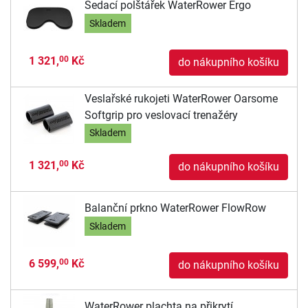
Sedací polštářek WaterRower Ergo
Skladem
1 321,
Kč
00
do nákupního košíku
Veslařské rukojeti WaterRower Oarsome
Softgrip pro veslovací trenažéry
Skladem
1 321,
Kč
00
do nákupního košíku
Balanční prkno WaterRower FlowRow
Skladem
6 599,
Kč
00
do nákupního košíku
WaterRower plachta na přikrytí