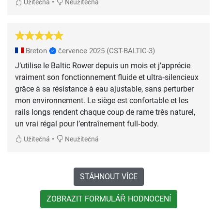
•
Užitečná
Neužitečná
Breton
července 2025
(CST-BALTIC-3)
J’utilise le Baltic Rower depuis un mois et j’apprécie
vraiment son fonctionnement fluide et ultra‑silencieux
grâce à sa résistance à eau ajustable, sans perturber
mon environnement. Le siège est confortable et les
rails longs rendent chaque coup de rame très naturel,
un vrai régal pour l’entraînement full‑body.
•
Užitečná
Neužitečná
STÁHNOUT VÍCE
ZOBRAZIT FORMULÁŘ HODNOCENÍ