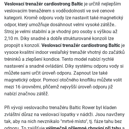
Veslovací trenažér cardiostrong Baltic
je určitě nejlepším
veslovacím trenažérem s voděodolností ve své cenové
kategorii. Kromě odporu vody lze nastavit také magnetický
odpor, který umožňuje dosáhnout velmi vysoké zátěže..
Stroj je velmi stabilní a je vhodný pro osoby s výškou až
2,10 m. Díky snadné a dobře strukturované konzoli lze
propojit s konzolí.
Veslovací trenažér cardiostrong Baltic
je
vysoce kvalitní indoor veslařský trenažér vhotný do začátků
tréninků a zlepšení kondice. Tento model nabízí rychlé
nastavení a snadné ovládání. Díky systému odporu vody si
můžete sami určit úroveň odporu. Zapnout lze také
magnetický odpor. Pomocí otočného knoflíku můžete volit
mezi 16 úrovněmi, přičemž nejvyšší úroveň odporu již
nabízí značnou zátěž.
Při vývoji veslovacího trenažéru Baltic Rower byl kladen
zvláštní důraz na veslovací lopatky v nádrži. Jsou navrženy
tak, aby na nich nevznikalo "mrtvé místo", tj. fáze tahu bez
odporu. To zajišťuje
výjimečně příjemné chování při tahu
a