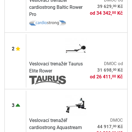
Veslovací trenažér
DMOC
od
00
39 629,
Kč
cardiostrong Baltic Rower
od
34 342,
Kč
00
Pro
2
Veslovací trenažér Taurus
DMOC
od
00
31 698,
Kč
Elite Rower
od
26 411,
Kč
00
3
Veslovací trenažéř
DMOC
00
44 917,
Kč
cardiostrong Aquastream