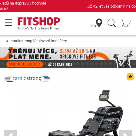
Již 42 let váš odborník na domácí fitness
69x
cardiostrong Veslovací trenažéry