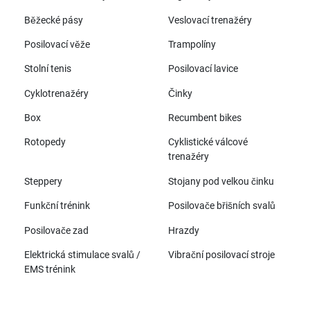
Běžecké pásy
Veslovací trenažéry
Posilovací věže
Trampolíny
Stolní tenis
Posilovací lavice
Cyklotrenažéry
Činky
Box
Recumbent bikes
Rotopedy
Cyklistické válcové
trenažéry
Steppery
Stojany pod velkou činku
Funkční trénink
Posilovače břišních svalů
Posilovače zad
Hrazdy
Elektrická stimulace svalů /
Vibrační posilovací stroje
EMS trénink
Všechny značky