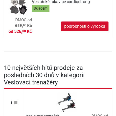
Veslařské rukavice cardiostrong
Skladem
DMOC
od
00
659,
Kč
podrobnosti o výrobku
od
526,
Kč
00
10 největších hitů prodeje za
posledních 30 dnů v kategorii
Veslovací trenažéry
1