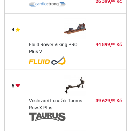
26 399,
Kč
00
4
Fluid Rower Viking PRO
44 899,
Kč
00
Plus V
5
Veslovací trenažér Taurus
39 629,
Kč
00
Row-X Plus