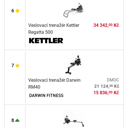
6
Veslovací trenažér Kettler
34 342,
Kč
00
Regatta 500
7
Veslovací trenažér Darwin
DMOC
00
21 124,
Kč
RM40
15 836,
Kč
00
8