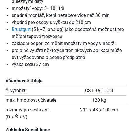
důležitými daty
množství vody: 5–10 litrů
snadná montáž, která nezabere více než 30 min
vhodné pro osoby s výškou do 210 cm
Brustgurt
(5 kHZ, analog) jako dodatečná možnost pro
měření tepové frekvence
základní odpor lze měnit množstvím vody v nádrži
pro plné využití některých tréninkových aplikací může
být vyžadováno placené předplatné
výška sedu 37 cm
Všeobecné Údaje
č. výrobku
CST-BALTIC-3
max. hmotnost uživatele
120 kg
rozměry po sestavení
211 x 48 x 100 cm
(D x Š x V)
Základní Specifikace