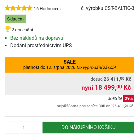
č. výrobku
CST-BALTIC-3
16 Hodnocení
Skladem
3x ocenění
Bez nákladů na dopravu!
Dodání prostřednictvím UPS
SALE
platnost do 12. srpna 2026
Do vyprodání zásob!
00
26 411,
Kč
dosud
18 499,
Kč
00
nyní
ušetříte
29%
00
nejnižší cena posledních 30ti dní
26 411,
Kč
Počet
DO NÁKUPNÍHO KOŠÍKU