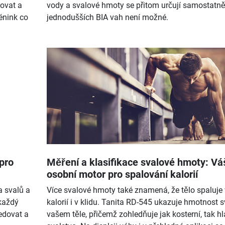
ovat a
vody a svalové hmoty se přitom určují samostatně
énink co
jednodušších BIA vah není možné.
pro
Měření a klasifikace svalové hmoty: Vá
osobní motor pro spalování kalorií
a svalů a
Více svalové hmoty také znamená, že tělo spaluje 
každý
kalorií i v klidu. Tanita RD-545 ukazuje hmotnost s
edovat a
vašem těle, přičemž zohledňuje jak kosterní, tak h