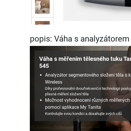
popis: Váha s analyzátorem
Váha s měřením tělesného tuku Ta
545
Analyzátor segmentového složení těla s k
Wireless
Díky profesionální dvoufrekvenční technologii posky
přesná měření složení těla
Možnost vyhodnocení různých měřených v
pomocí aplikace My Tanita
Kontrolujte svou kondici a dosahujte svých cílů