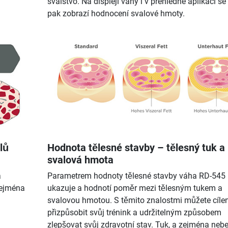
svalstvo. Na displeji váhy i v přehledné aplikaci s
pak zobrazí hodnocení svalové hmoty.
lů
Hodnota tělesné stavby – tělesný tuk a
svalová hmota
a
Parametrem hodnoty tělesné stavby váha RD-545
 zejména
ukazuje a hodnotí poměr mezi tělesným tukem a
svalovou hmotou. S těmito znalostmi můžete cíle
přizpůsobit svůj trénink a udržitelným způsobem
zlepšovat svůj zdravotní stav. Tuk, a zejména neb