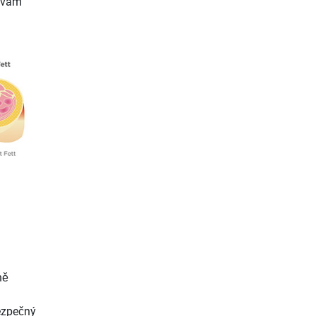
e vám
ně
ezpečný