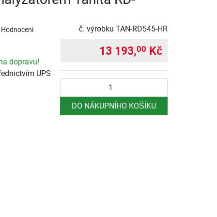
č. výrobku
TAN-RD545-HR
 Hodnocení
13 193,
Kč
00
na dopravu!
řednictvím UPS
Počet
DO NÁKUPNÍHO KOŠÍKU