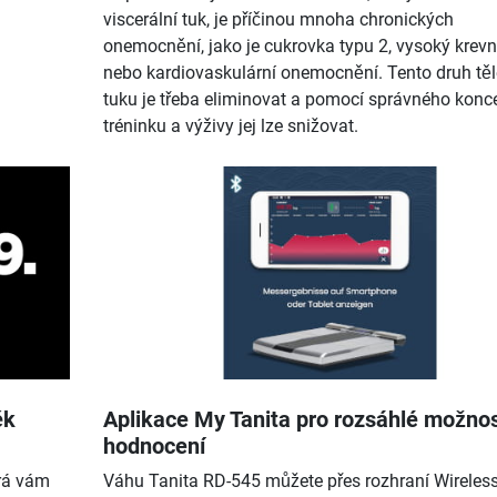
viscerální tuk, je příčinou mnoha chronických
onemocnění, jako je cukrovka typu 2, vysoký krevní
nebo kardiovaskulární onemocnění. Tento druh tě
tuku je třeba eliminovat a pomocí správného konc
tréninku a výživy jej lze snižovat.
ěk
Aplikace My Tanita pro rozsáhlé možnos
hodnocení
erá vám
Váhu Tanita RD-545 můžete přes rozhraní Wireles