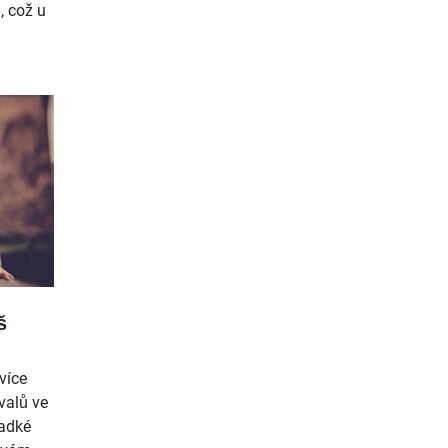
, což u
š
více
valů ve
ladké