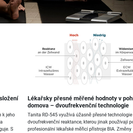
složení
Lékařsky přesné měřené hodnoty v poh
domova – dvoufrekvenční technologie
m k jeho
Tanita RD-545 využívá úžasně přesné technologie
na
dvoufrekvenční reaktance, kterou jinak používají 
guje. S
profesionální lékařské měřicí přístroje BIA. Změny