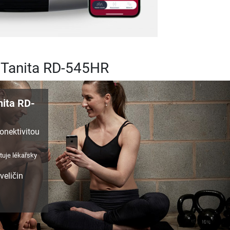
 Tanita RD-545HR
nita RD-
onektivitou
tuje lékařsky
eličin