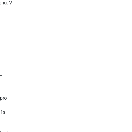
onu. V
-
 pro
í s