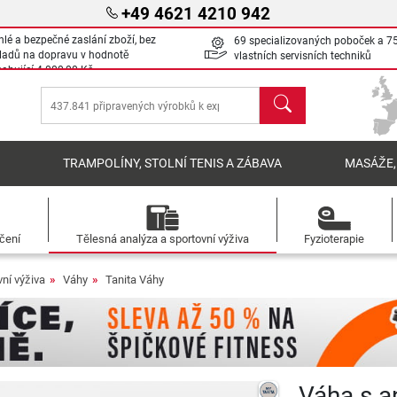
+49 4621 4210 942
hlé a bezpečné zaslání zboží, bez
69 specializovaných poboček a 7
ladů na dopravu v hodnotě
vlastních servisních techniků
sahující
4 000,00 Kč
Hledat
Í
TRAMPOLÍNY, STOLNÍ TENIS A ZÁBAVA
MASÁŽE,
ečení
Tělesná analýza a sportovní výživa
Fyzioterapie
ní výživa
Váhy
Tanita Váhy
Váha s a