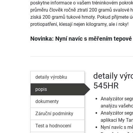
poskytne informace o vašem tréninkovém pokrok
průměru člověk ročně ztratí 200 gramů svalové 
získá 200 gramů tukové hmoty. Pokud přijmete ú
protiopatření, klesají nejen kilogramy, ale i roky!
Novinka: Nyní navíc s měřením tepové
detaily vý
detaily výrobku
545HR
popis
Analyzátor seg
dokumenty
analýzu vašeho
Analyzátor seg
Záruční podmínky
aplikací My Tan
Test a hodnocení
Nyní navíc s m