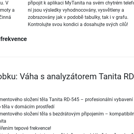
u. V
připojit k aplikaci MyTanita na svém chytrém telef
hmoty a
ní jsou výsledky vyhodnocovány, vysvětleny a
činná
zobrazovány jak v podobě tabulky, tak i v grafu.
Kontrolujte svou kondici a dosahujte svých cílů!
 frekvence
robku: Váha s analyzátorem Tanita RD
mentového složení těla Tanita RD-545 – profesionální vybavení
 těla v domácím prostředí
mentového složení těla s bezdrátovým připojením – kompatibiln
ita
ěřením tepové frekvence!