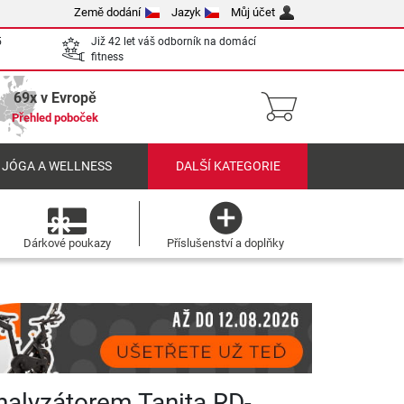
Země dodání
Jazyk
Můj účet
5
Již 42 let váš odborník na domácí
fitness
69x v Evropě
Přehled poboček
 JÓGA A WELLNESS
DALŠÍ KATEGORIE
Dárkové poukazy
Příslušenství a doplňky
nalyzátorem Tanita RD-