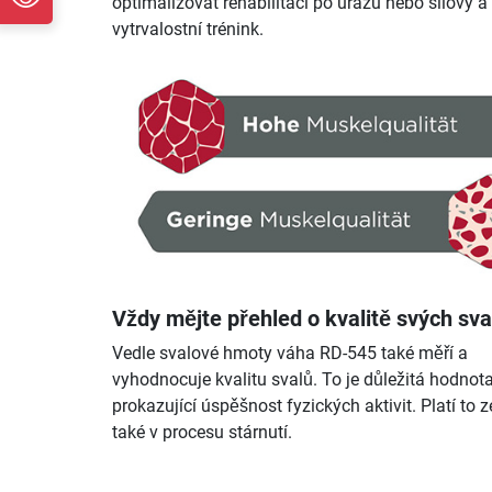
optimalizovat rehabilitaci po úrazu nebo silový a
vytrvalostní trénink.
Vždy mějte přehled o kvalitě svých sva
Vedle svalové hmoty váha RD-545 také měří a
vyhodnocuje kvalitu svalů. To je důležitá hodnot
prokazující úspěšnost fyzických aktivit. Platí to
také v procesu stárnutí.