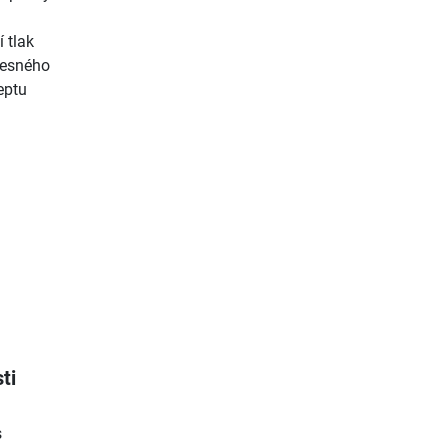
 tlak
lesného
eptu
ti
s