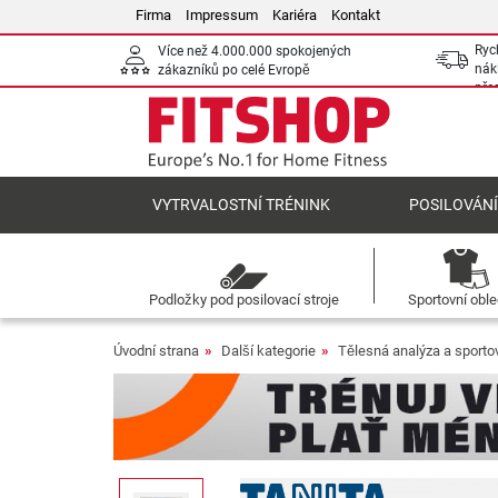
Firma
Impressum
Kariéra
Kontakt
Ryc
Více než 4.000.000 spokojených
nák
zákazníků po celé Evropě
pře
VYTRVALOSTNÍ TRÉNINK
POSILOVÁN
Podložky pod posilovací stroje
Sportovní obl
Úvodní strana
Další kategorie
Tělesná analýza a sportov