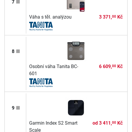
7
Váha s těl. analýzou
3 371,
Kč
00
8
Osobní váha Tanita BC-
6 609,
Kč
00
601
9
Garmin Index S2 Smart
od
3 411,
Kč
00
Scale