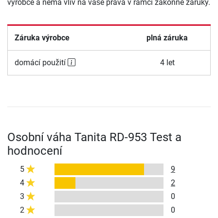
výrobce a nemá vliv na vaše práva v rámci zákonné záruky.
Záruka výrobce
plná záruka
domácí použití
4 let
Osobní váha Tanita RD-953 Test a
hodnocení
5
9
4
2
3
0
2
0