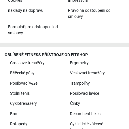
Cookies
Impressum
náklady na dopravu
Právo na odstoupení od
smlouvy
Formulář pro odstoupení od
smlouvy
OBLÍBENÉ FITNESS PŘÍSTROJE OD FITSHOP
Crossové trenažéry
Ergometry
Běžecké pásy
Veslovací trenažéry
Posilovací věže
Trampolíny
Stolní tenis
Posilovací lavice
Cyklotrenažéry
Činky
Box
Recumbent bikes
Rotopedy
Cyklistické válcové