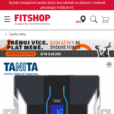
 hodnotě
Již 42 let váš odborník na domácí fitness
69x
Tanita Váhy