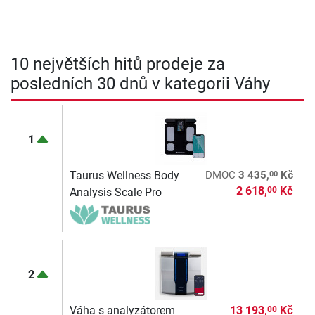
10 největších hitů prodeje za
posledních 30 dnů v kategorii Váhy
1
00
Taurus Wellness Body
DMOC
3 435,
Kč
2 618,
Kč
00
Analysis Scale Pro
2
Váha s analyzátorem
13 193,
Kč
00