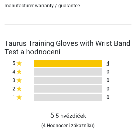
manufacturer warranty / guarantee.
Taurus Training Gloves with Wrist Band
Test a hodnocení
5
4
4
0
3
0
2
0
1
0
5
5 hvězdiček
(4 Hodnocení zákazníků)