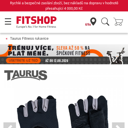
Rychlé a bezpečné zaslání zboží, bez nákladů na dopravu v hodnotě
přesahující
4 000,00 Kč
69x
Taurus Fitness rukavice