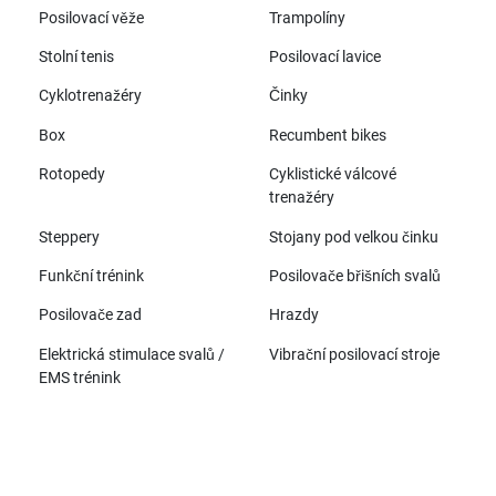
Posilovací věže
Trampolíny
Stolní tenis
Posilovací lavice
Cyklotrenažéry
Činky
Box
Recumbent bikes
Rotopedy
Cyklistické válcové
trenažéry
Steppery
Stojany pod velkou činku
Funkční trénink
Posilovače břišních svalů
Posilovače zad
Hrazdy
Elektrická stimulace svalů /
Vibrační posilovací stroje
EMS trénink
Všechny značky