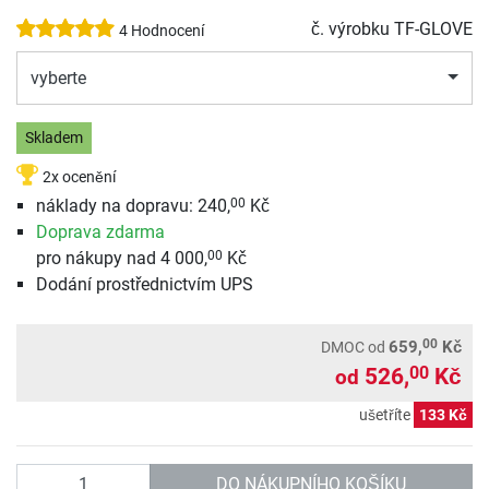
č. výrobku
TF-GLOVE
4 Hodnocení
vyberte
Skladem
2x ocenění
náklady na dopravu: 240,
Kč
00
Doprava zdarma
pro nákupy nad 4 000,
Kč
00
Dodání prostřednictvím UPS
00
659,
Kč
DMOC
od
526,
Kč
00
od
ušetříte
133 Kč
Počet
DO NÁKUPNÍHO KOŠÍKU