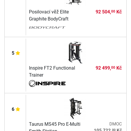
Posilovací věž Elite
92 504,
Kč
00
Graphite BodyCraft
5
Inspire FT2 Functional
92 499,
Kč
00
Trainer
6
Taurus MS45 Pro E-Multi
DMOC
00
105 722,
Kč