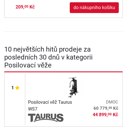
209,
Kč
00
do nákupního košíku
10 největších hitů prodeje za
posledních 30 dnů v kategorii
Posilovací věže
1
Posilovací věž Taurus
DMOC
00
60 779,
Kč
WS7
44 899,
Kč
00