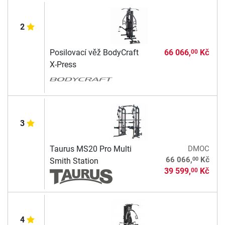
2
Posilovací věž BodyCraft
66 066,
Kč
00
X-Press
3
Taurus MS20 Pro Multi
DMOC
00
66 066,
Kč
Smith Station
39 599,
Kč
00
4