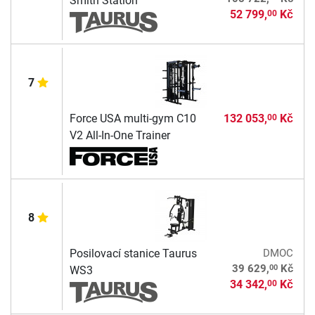
Smith Station
52 799,
Kč
00
7
Force USA multi-gym C10
132 053,
Kč
00
V2 All-In-One Trainer
8
Posilovací stanice Taurus
DMOC
00
39 629,
Kč
WS3
34 342,
Kč
00