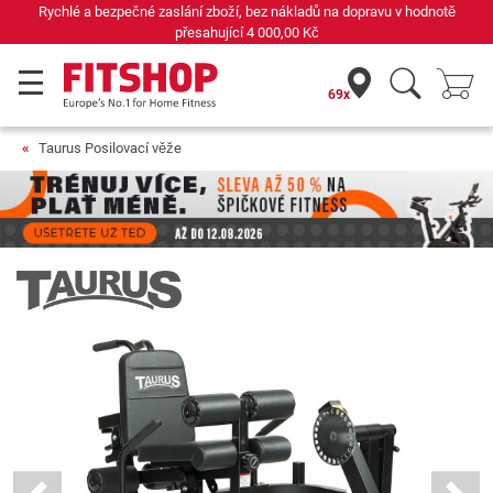
Již 42 let váš odborník na domácí fitness
69x
Taurus Posilovací věže