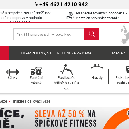
+49 4621 4210 942
hlé a bezpečné zaslání zboží, bez
69 specializovaných poboček a 7
ladů na dopravu v hodnotě
vlastních servisních techniků
sahující
4 000,00 Kč
Hledat
Í
TRAMPOLÍNY, STOLNÍ TENIS A ZÁBAVA
MASÁŽE,
Činky
Funkční
Posilovače
Hrazdy
Elektric
trénink
břišních svalů a
svalů /
zad
 věže
Inspire Posilovací věže