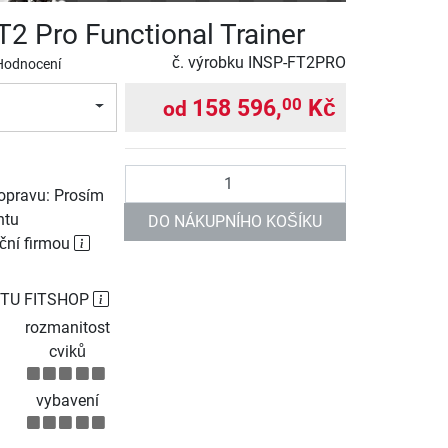
T2 Pro Functional Trainer
č. výrobku
INSP-FT2PRO
Hodnocení
158 596,
Kč
00
od
Počet
opravu: Prosím
ntu
DO NÁKUPNÍHO KOŠÍKU
ční firmou
TU FITSHOP
rozmanitost
cviků
vybavení