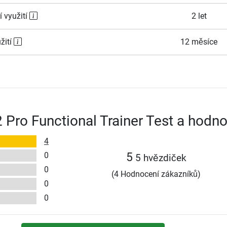
í využití
2 let
žití
12 měsíce
2 Pro Functional Trainer Test a hodn
4
0
5
5 hvězdiček
0
(4 Hodnocení zákazníků)
0
0