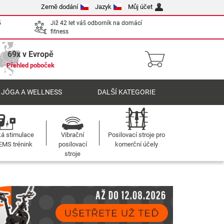
Země dodání
Jazyk
Můj účet
5
Již 42 let váš odborník na domácí
fitness
69x v Evropě
Přehled poboček
 JÓGA A WELLNESS
DALŠÍ KATEGORIE
ká stimulace
Vibrační
Posilovací stroje pro
 EMS trénink
posilovací
komerční účely
stroje