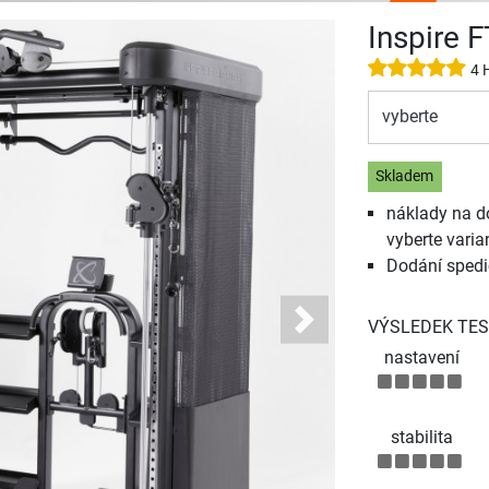
Inspire F
4 
vyberte
Skladem
náklady na d
vyberte varia
Dodání spedi
VÝSLEDEK TES
Next
nastavení
stabilita