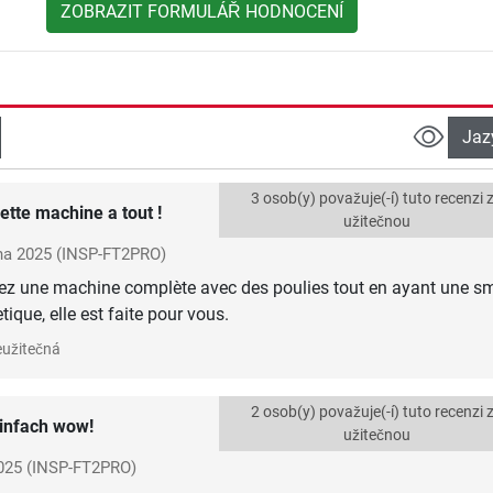
ZOBRAZIT FORMULÁŘ HODNOCENÍ
Jaz
3 osob(y) považuje(-í) tuto recenzi 
ette machine a tout !
užitečnou
jna 2025
(INSP-FT2PRO)
ez une machine complète avec des poulies tout en ayant une sm
tique, elle est faite pour vous.
užitečná
2 osob(y) považuje(-í) tuto recenzi 
infach wow!
užitečnou
025
(INSP-FT2PRO)