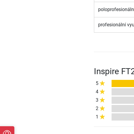
poloprofesionáln
profesionální vyu
Inspire FT
5
4
3
2
1