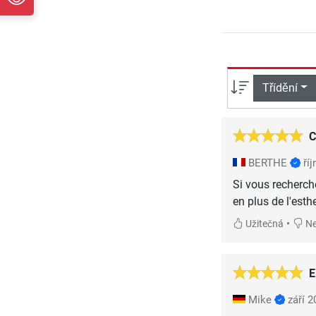
Třídění
C
BERTHE
ří
Si vous recherch
en plus de l'esthe
•
Užitečná
Ne
E
Mike
září 2