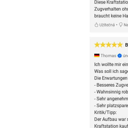
Diese Kraftstatio
Zugverhalten oh
braucht keine H
•
Užitečná
Ne
B
Thomas
ún
Ich wollte mir ei
Was soll ich sage
Die Erwartungen
- Besseres Zugve
- Wahnsinnig ro
- Sehr angenehm
- Sehr platzspar
Kritik/Tipp:
Der Aufbau war s
Kraftstation kau