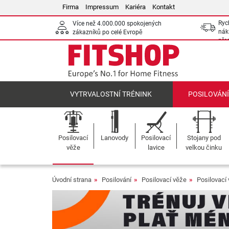
Firma
Impressum
Kariéra
Kontakt
Ryc
Více než 4.000.000 spokojených
nák
zákazníků po celé Evropě
pře
VYTRVALOSTNÍ TRÉNINK
POSILOVÁN
Posilovací
Lanovody
Posilovací
Stojany pod
věže
lavice
velkou činku
Úvodní strana
Posilování
Posilovací věže
Posilovací