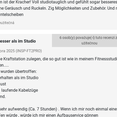
n ist der Kracher! Voll studiotauglich und gefühlt sogar bessere
ne Geräusch und Ruckeln. Zig Möglichkeiten und Zubehör. Und
antelscheiben
užitečná
6 osob(y) považuje(-í) tuto recenzi 
esser als im Studio
užitečnou
ora 2025
(INSP-FT2PRO)
ne Kraftstation zulegen, die so gut ist wie in meinem Fitnessstud
n.....
 wurden übertroffen:
rhalten als im Studio
bust
 laufende Kabelzüge
end.
ehr aufwendig (Ca. 7 Stunden) . Wenn ich mir noch einmal eine
fen würde , würde ich mir einen Aufbauservice gönnen