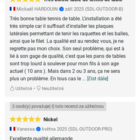
Mickaël HARDOUIN
září 2025
(SDL-OUTDOOR-B)
Très bonne table tennis de table. L'installation a été
très simple car il suffisait d'installer les plaques
latérales permettant de tenir les raquettes et les balles,
ainsi que le filet. La qualité est au rendez vous, je ne
regrette pas mon choix. Son seul problème, qui est à
lié à son gage de qualité, c'est que les pans de tables
sont trop lourd à soulever pour mon fils à son age
actuel ( 10 ans ). Mais dans 2 ou 3 ans, ça ne sera
plus un problème. En tous cas le
... [číst dále]
•
Užitečná
Neužitečná
2 osob(y) považuje(-í) tuto recenzi za užitečnou
Nickel
Vanessa
května 2025
(SDL-OUTDOOR-PRO)
Excellente qualité allemande