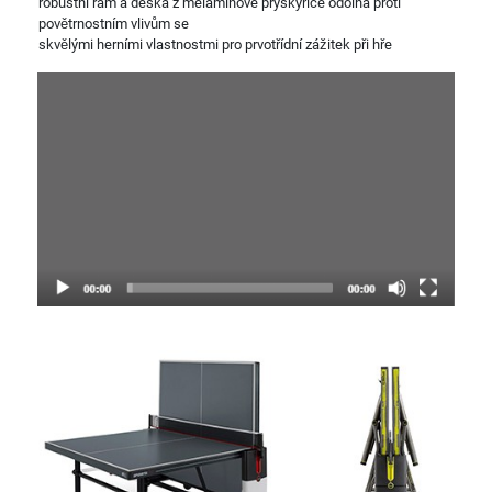
robustní rám a deska z melaminové pryskyřice odolná proti
povětrnostním vlivům se
skvělými herními vlastnostmi pro prvotřídní zážitek při hře