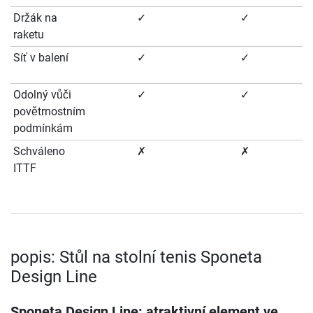
Držák na
✓
✓
raketu
Síť v balení
✓
✓
Odolný vůči
✓
✓
povětrnostním
podmínkám
Schváleno
✗
✗
ITTF
popis: Stůl na stolní tenis Sponeta
Design Line
Sponeta Design Line: atraktivní element ve