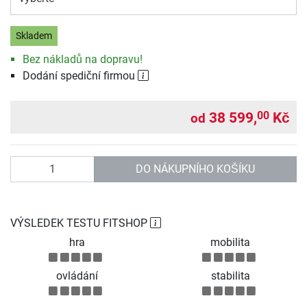
Skladem
Bez nákladů na dopravu!
Dodání spediční firmou
38 599,
Kč
00
od
Počet
DO NÁKUPNÍHO KOŠÍKU
VÝSLEDEK TESTU FITSHOP
hra
mobilita
ovládání
stabilita