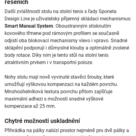
řešeních
Další zvláštností stolu na stolní tenis s řady Sponeta
Design Line je uživatelsky příjemný skládací mechanismus:
Smart Manual System
. Oboustranným stisknutím
kovového třmene pod rámovým profilem se současně
odjistí oba blokovací mechanismy vlevo i vpravo. Snadné
sklápění podporují i důmyslné klouby a optimálně zvolené
body rotace. Díky nim je tento stůl na stolní tenis
atraktivním prvkem i v transportní poloze.
Nohy stolu mají nově vyvinuté stavěcí šrouby, které
umožňují výškovou kompenzaci na každém povrchu.
Mnohoúhelníková textura povrchu přitom zajišťuje
maximální adhezi s možností snadné výškové
kompenzace až 25 mm.
Chytré možnosti uskladnění
Přihrádka na pálky nabízí prostor nejméně pro dvě pálky a