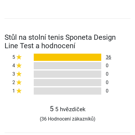
Stůl na stolní tenis Sponeta Design
Line Test a hodnocení
5
36
4
0
3
0
2
0
1
0
5
5 hvězdiček
(36 Hodnocení zákazníků)