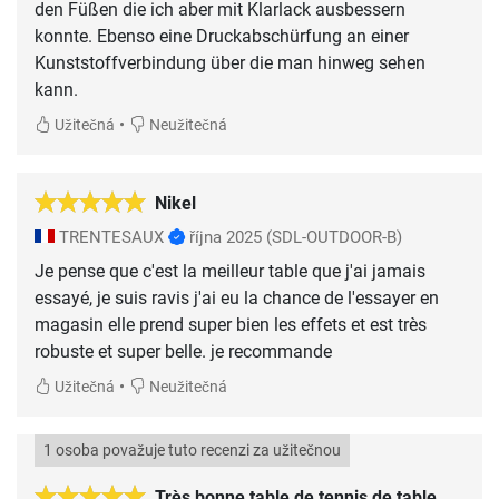
den Füßen die ich aber mit Klarlack ausbessern
konnte. Ebenso eine Druckabschürfung an einer
Kunststoffverbindung über die man hinweg sehen
kann.
•
Užitečná
Neužitečná
Nikel
TRENTESAUX
října 2025
(SDL-OUTDOOR-B)
Je pense que c'est la meilleur table que j'ai jamais
essayé, je suis ravis j'ai eu la chance de l'essayer en
magasin elle prend super bien les effets et est très
robuste et super belle. je recommande
•
Užitečná
Neužitečná
1 osoba považuje tuto recenzi za užitečnou
Très bonne table de tennis de table