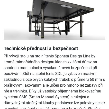
Technické přednosti a bezpečnost
Při vývoji stolu na stolní tenis Sponeta Design Line byl
kromě mimořádného designu kladen zvláštní důraz na
snadnou manipulaci a vysokou úroveň bezpečnosti při
používání. Stůl na stolní tenis SDL je vybaven masivní
základnou z ocelových kulatých trubek o průměru 60 mm s
práškovým lakováním a je určen pro mnoho let zábavy při
hře a tréninku. Díky uživatelsky příjemnému blokovacímu
systému SMS (Smart Manual System) s rukojetí a
důmyslnými otočnými klouby podstavce lze poloviny desek
rozevírat a sklápět obzvlášť snadno a bezpečně. Stavěcí