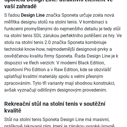
vaší zahradě
S řadou
Design Line
značka Sponeta určuje zcela nová
měřítka designu stolů na stolní tenis. V kombinaci s
funkcemi promyšlenými do nejmenšího detailu je tedy stůl
na stolní tenis SDL zárukou perfektního potěšení ze hry. Ve
stolu na stolní tenis 2.0 značka Sponeta kombinuje
technické know-how, nejmodernější designové prvky a
osvědčenou kvalitu firmy Sponeta. Řada Design Line je k
dispozici ve třech verzích: V moderní Black Edition,
sportovní Pro Edition a v Raw Edition, kde se obzvlášť
uplatňují kvalitní materiály spolu s velmi přesným
zpracováním. Tyto tři varianty mají shodnou konstrukci,
avšak vyznačují odlišným designovým provedením.
Rekreační stůl na stolní tenis v soutěžní
kvalitě
Stůl na stolní tenis Sponeta Design Line má masivní,
práškově lakovaný rám, který je zárukou vysoké úrovně