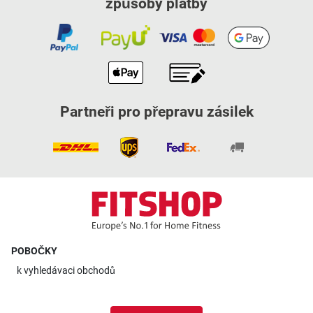
způsoby platby
Partneři pro přepravu zásilek
POBOČKY
k
vyhledávaci obchodů