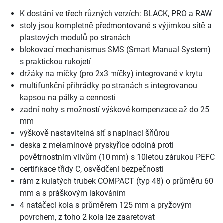
K dostání ve třech různých verzích: BLACK, PRO a RAW
stoly jsou kompletně předmontované s výjimkou sítě a
plastových modulů po stranách
blokovací mechanismus SMS (Smart Manual System)
s praktickou rukojetí
držáky na míčky (pro 2x3 míčky) integrované v krytu
multifunkční přihrádky po stranách s integrovanou
kapsou na pálky a cennosti
zadní nohy s možností výškové kompenzace až do 25
mm
výškově nastavitelná síť s napínací šňůrou
deska z melaminové pryskyřice odolná proti
povětrnostním vlivům (10 mm) s 10letou zárukou PEFC
certifikace třídy C, osvědčení bezpečnosti
rám z kulatých trubek COMPACT (typ 48) o průměru 60
mm a s práškovým lakováním
4 natáčecí kola s průměrem 125 mm a pryžovým
povrchem, z toho 2 kola lze zaaretovat