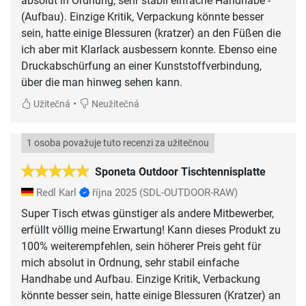
absolut in Ordnung, sehr stabil einfache Handhabe -
(Aufbau). Einzige Kritik, Verpackung könnte besser
sein, hatte einige Blessuren (kratzer) an den Füßen die
ich aber mit Klarlack ausbessern konnte. Ebenso eine
Druckabschürfung an einer Kunststoffverbindung,
über die man hinweg sehen kann.
•
Užitečná
Neužitečná
1 osoba považuje tuto recenzi za užitečnou
Sponeta Outdoor Tischtennisplatte
Redl Karl
října 2025
(SDL-OUTDOOR-RAW)
Super Tisch etwas günstiger als andere Mitbewerber,
erfüllt völlig meine Erwartung! Kann dieses Produkt zu
100% weiterempfehlen, sein höherer Preis geht für
mich absolut in Ordnung, sehr stabil einfache
Handhabe und Aufbau. Einzige Kritik, Verbackung
könnte besser sein, hatte einige Blessuren (Kratzer) an