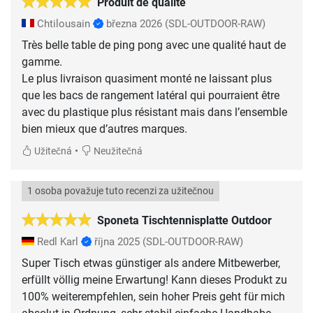
Produit de qualité
Chtilousain
března 2026
(SDL-OUTDOOR-RAW)
Très belle table de ping pong avec une qualité haut de
gamme.
Le plus livraison quasiment monté ne laissant plus
que les bacs de rangement latéral qui pourraient être
avec du plastique plus résistant mais dans l’ensemble
bien mieux que d’autres marques.
•
Užitečná
Neužitečná
1 osoba považuje tuto recenzi za užitečnou
Sponeta Tischtennisplatte Outdoor
Redl Karl
října 2025
(SDL-OUTDOOR-RAW)
Super Tisch etwas günstiger als andere Mitbewerber,
erfüllt völlig meine Erwartung! Kann dieses Produkt zu
100% weiterempfehlen, sein hoher Preis geht für mich