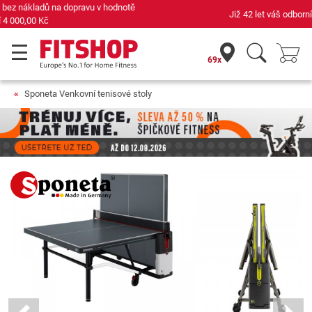
Již 42 let váš odborník na domácí fitness
69x
Sponeta Venkovní tenisové stoly