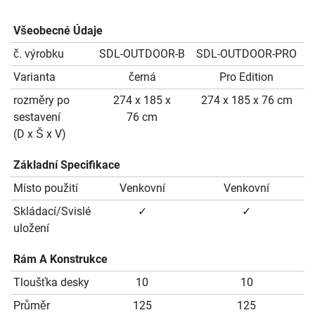
Všeobecné Údaje
č. výrobku
SDL-OUTDOOR-B
SDL-OUTDOOR-PRO
S
Varianta
černá
Pro Edition
rozměry po
274 x 185 x
274 x 185 x 76 cm
sestavení
76 cm
(D x Š x V)
Základní Specifikace
Místo použití
Venkovní
Venkovní
Skládací/Svislé
✓
✓
uložení
Rám A Konstrukce
Tloušťka desky
10
10
Průměr
125
125