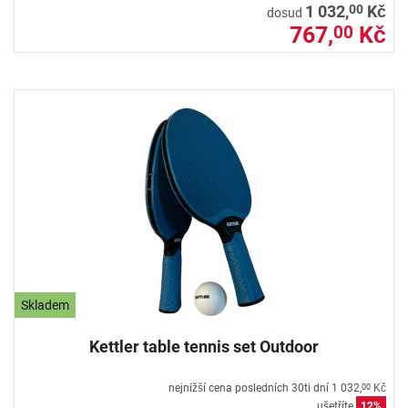
00
1 032,
Kč
dosud
767,
Kč
00
Skladem
Kettler table tennis set Outdoor
nejnižší cena posledních 30ti dní
1 032,
Kč
00
ušetříte
12%