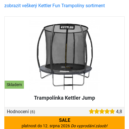
zobrazit veškerý Kettler Fun Trampolíny sortiment
Skladem
Trampolínka Kettler Jump
Hodnocení
4,8
(6)
SALE
platnost do 12. srpna 2026
Do vyprodání zásob!