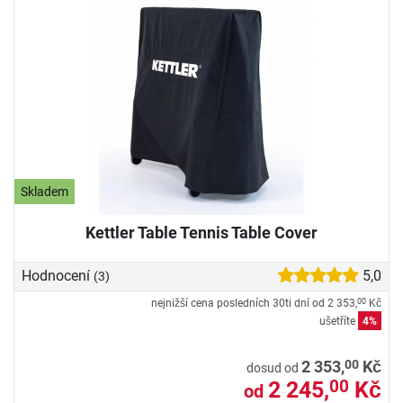
Skladem
Kettler Table Tennis Table Cover
Hodnocení
5,0
(3)
nejnižší cena posledních 30ti dní od
2 353,
Kč
00
ušetříte
4%
00
2 353,
Kč
dosud od
2 245,
Kč
00
od