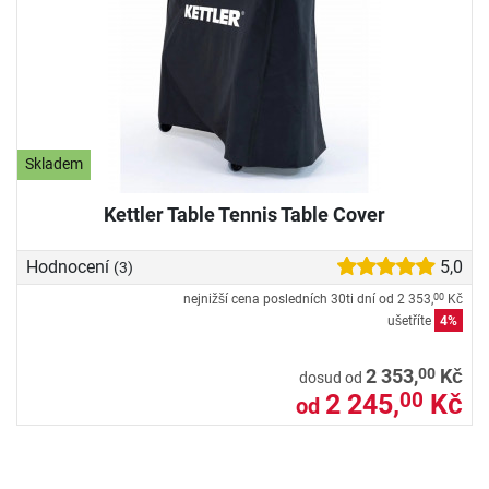
Skladem
Kettler Table Tennis Table Cover
Hodnocení
5,0
(3)
nejnižší cena posledních 30ti dní od
2 353,
Kč
00
ušetříte
4%
00
2 353,
Kč
dosud od
2 245,
Kč
00
od