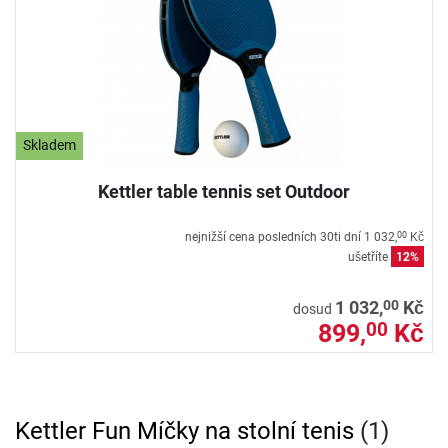
Skladem
Kettler table tennis set Outdoor
nejnižší cena posledních 30ti dní
1 032,
Kč
00
ušetříte
12%
00
1 032,
Kč
dosud
899,
Kč
00
Kettler Fun Míčky na stolní tenis
(1)