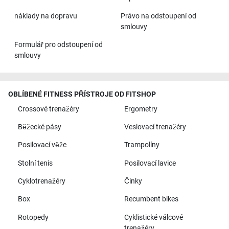
náklady na dopravu
Právo na odstoupení od
smlouvy
Formulář pro odstoupení od
smlouvy
OBLÍBENÉ FITNESS PŘÍSTROJE OD FITSHOP
Crossové trenažéry
Ergometry
Běžecké pásy
Veslovací trenažéry
Posilovací věže
Trampolíny
Stolní tenis
Posilovací lavice
Cyklotrenažéry
Činky
Box
Recumbent bikes
Rotopedy
Cyklistické válcové
trenažéry