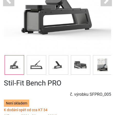
Previous
Next
Stil-Fit Bench PRO
č. výrobku
SFPRO_005
Není skladem
K dodání opět od cca KT 34