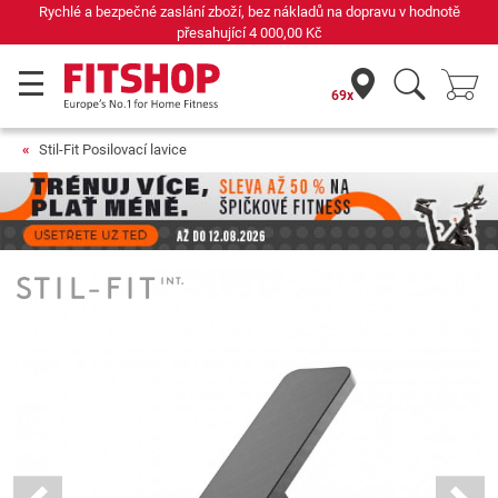
Rychlé a bezpečné zaslání zboží, bez nákladů na dopravu v hodnotě
přesahující
4 000,00 Kč
69x
Stil-Fit Posilovací lavice