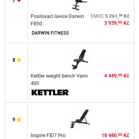
7
00
Posilovací lavice Darwin
DMOC
5 261,
Kč
3 939,
Kč
00
FB50
8
Kettler weight bench Vario
4 449,
Kč
00
400
9
Inspire FID7 Pro
18 480,
Kč
00