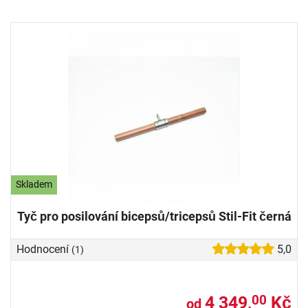
Skladem
Tyč pro posilování bicepsů/tricepsů Stil-Fit černá
Hodnocení
5,0
(1)
4 349,
Kč
00
od