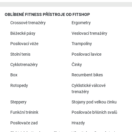
OBLÍBENÉ FITNESS PŘÍSTROJE OD FITSHOP
Crossové trenažéry
Ergometry
Běžecké pásy
Veslovací trenažéry
Posilovací věže
Trampolíny
Stolní tenis
Posilovací lavice
Cyklotrenažéry
Činky
Box
Recumbent bikes
Rotopedy
Cyklistické válcové
trenažéry
Steppery
Stojany pod velkou činku
Funkční trénink
Posilovače břišních svalů
Posilovače zad
Hrazdy