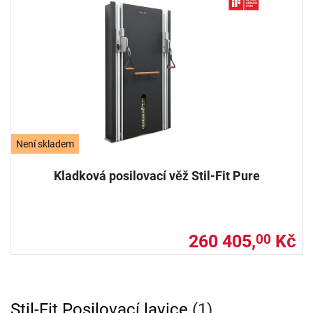
Není skladem
Kladková posilovací věž Stil-Fit Pure
260 405,
Kč
00
Stil-Fit Posilovací lavice
(1)