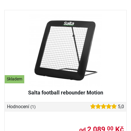
Skladem
Salta football rebounder Motion
Hodnocení
5,0
(1)
2 089,
Kč
00
od