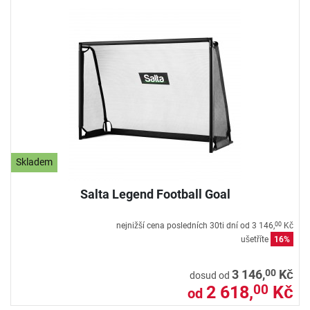
Skladem
Salta Legend Football Goal
nejnižší cena posledních 30ti dní od
3 146,
Kč
00
ušetříte
16%
00
3 146,
Kč
dosud od
2 618,
Kč
00
od