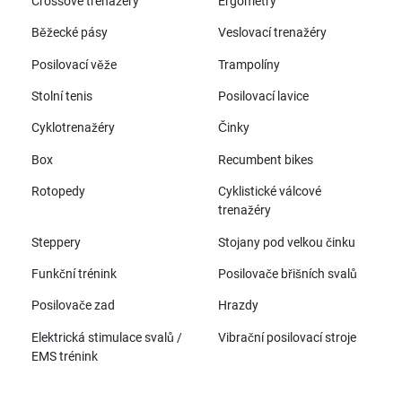
Crossové trenažéry
Ergometry
Běžecké pásy
Veslovací trenažéry
Posilovací věže
Trampolíny
Stolní tenis
Posilovací lavice
Cyklotrenažéry
Činky
Box
Recumbent bikes
Rotopedy
Cyklistické válcové
trenažéry
Steppery
Stojany pod velkou činku
Funkční trénink
Posilovače břišních svalů
Posilovače zad
Hrazdy
Elektrická stimulace svalů /
Vibrační posilovací stroje
EMS trénink