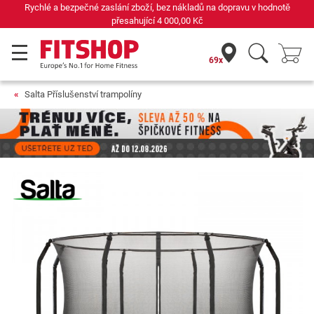
Rychlé a bezpečné zaslání zboží, bez nákladů na dopravu v hodnotě
přesahující
4 000,00 Kč
69x
Salta Příslušenství trampolíny