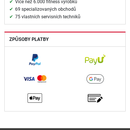
Více než 6.000 fitness výrobků
69 specializovaných obchodů
75 vlastních servisních techniků
ZPŮSOBY PLATBY