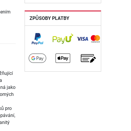
azením
ZPŮSOBY PLATBY
žňující
a
dná jako
kromých
ků pro
opávání,
anitý