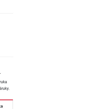
4
ruka
áruky.
ka