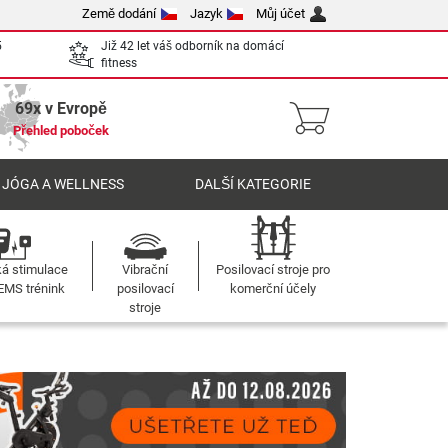
Země dodání
Jazyk
Můj účet
5
Již 42 let váš odborník na domácí
fitness
69x v Evropě
Přehled poboček
 JÓGA A WELLNESS
DALŠÍ KATEGORIE
ká stimulace
Vibrační
Posilovací stroje pro
 EMS trénink
posilovací
komerční účely
stroje