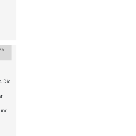
 za
. Die
ar
 und