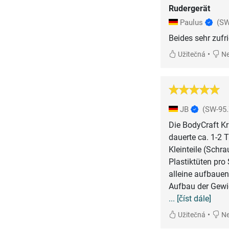
Rudergerät
Paulus
(SW
Beides sehr zufr
•
Užitečná
Ne
JB
(SW-95.
Die BodyCraft Kr
dauerte ca. 1-2 
Kleinteile (Schra
Plastiktüten pro
alleine aufbauen
Aufbau der Gewic
... [číst dále]
•
Užitečná
Ne