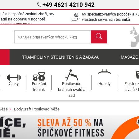
+49 4621 4210 942
hlé a bezpečné zaslání zboží, bez
69 specializovaných poboček a 7
ladů na dopravu v hodnotě
vlastních servisních techniků
sahující
4 000,00 Kč
Hledat
Í
TRAMPOLÍNY, STOLNÍ TENIS A ZÁBAVA
MASÁŽE,
Činky
Funkční
Posilovače
Hrazdy
Elektric
trénink
břišních svalů a
svalů /
zad
 věže
BodyCraft Posilovací věže