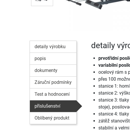
detaily vý
detaily výrobku
prvotřídní posi
popis
variabilní posi
dokumenty
ocelový rám s 
přes 100 možno
Záruční podmínky
stanice 1: horní
stanice 2: výšk
Test a hodnocení
stanice 3: tlak
příslušenství
stoje), posilova
stanice 4: tlak
Oblíbený produkt
zátěž stanovišt
stabilní a velmi