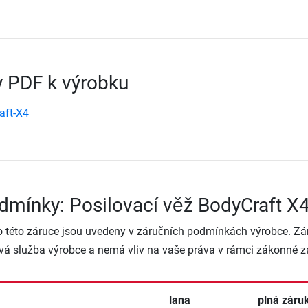
 PDF k výrobku
aft-X4
dmínky: Posilovací věž BodyCraft X
o této záruce jsou uvedeny v záručních podmínkách výrobce. Zá
vá služba výrobce a nemá vliv na vaše práva v rámci zákonné z
lana
plná záru