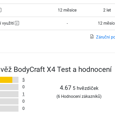
12 měsíce
2 let
í využití
-
12 měsíc
Záruční p
 věž BodyCraft X4 Test a hodnocení
5
0
4.67
5 hvězdiček
1
(6 Hodnocení zákazníků)
0
0