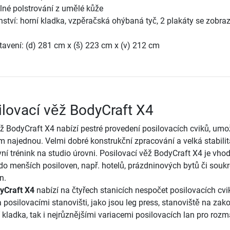
silné polstrování z umělé kůže
nství: horní kladka, vzpěračská ohýbaná tyč, 2 plakáty se zobr
avení: (d) 281 cm x (š) 223 cm x (v) 212 cm
ilovací věž BodyCraft X4
ž BodyCraft X4 nabízí pestré provedení posilovacích cviků, umo
m najednou. Velmi dobré konstrukční zpracování a velká stabilit
ní trénink na studio úrovni. Posilovací věž BodyCraft X4 je vho
do menších posiloven, např. hotelů, prázdninových bytů či sou
n.
yCraft X4
nabízí na čtyřech stanicích nespočet posilovacích cvi
 posilovacími stanovišti, jako jsou leg press, stanoviště na zak
í kladka, tak i nejrůznějšími variacemi posilovacích lan pro rozm