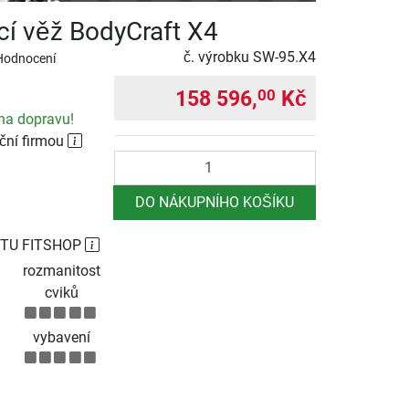
cí věž BodyCraft X4
č. výrobku
SW-95.X4
Hodnocení
158 596,
Kč
00
na dopravu!
ční firmou
Počet
DO NÁKUPNÍHO KOŠÍKU
TU FITSHOP
rozmanitost
cviků
vybavení