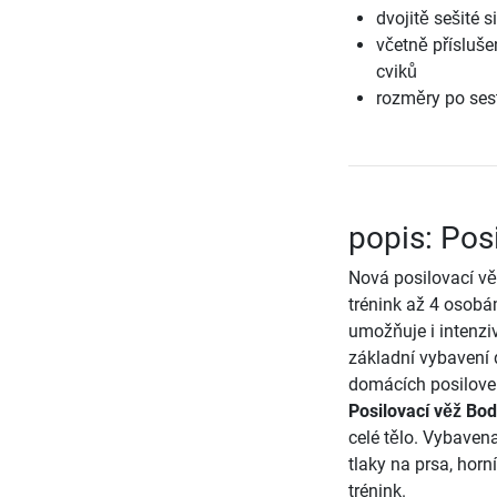
dvojitě sešité 
včetně přísluše
cviků
rozměry po sest
popis: Pos
Nová posilovací vě
trénink až 4 osobá
umožňuje i intenziv
základní vybavení 
domácích posilove
Posilovací věž Bod
celé tělo. Vybavena
tlaky na prsa, horn
trénink.