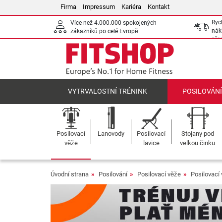
Firma
Impressum
Kariéra
Kontakt
Ryc
Více než 4.000.000 spokojených
nák
zákazníků po celé Evropě
pře
VYTRVALOSTNÍ TRÉNINK
POSILOVÁN
Posilovací
Lanovody
Posilovací
Stojany pod
věže
lavice
velkou činku
Úvodní strana
Posilování
Posilovací věže
Posilovací