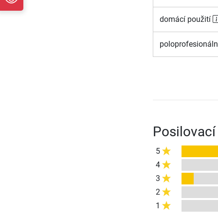
domácí použití
poloprofesionáln
Posilovací
5
4
3
2
1