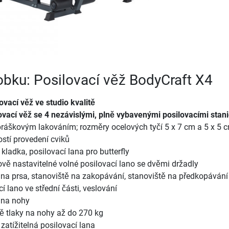
robku: Posilovací věž BodyCraft X4
lovací věž ve studio kvalitě
lovací věž se 4 nezávislými, plně vybavenými posilovacími stan
práškovým lakováním; rozměry ocelových tyčí 5 x 7 cm a 5 x 5 
stí provedení cviků
 kladka, posilovací lana pro butterfly
ově nastavitelné volné posilovací lano se dvěmi držadly
y na prsa, stanoviště na zakopávání, stanoviště na předkopávání
cí lano ve střední části, veslování
y na nohy
ě tlaky na nohy až do 270 kg
 zatížitelná posilovací lana