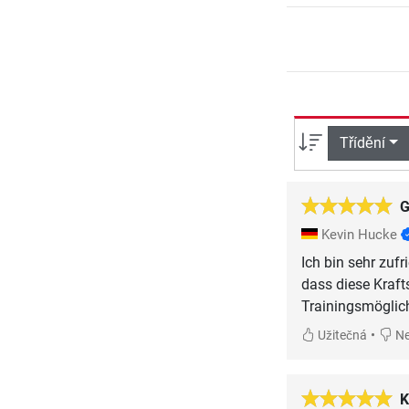
Třídění
G
Kevin Hucke
Ich bin sehr zuf
dass diese Krafts
Trainingsmöglic
•
Užitečná
Ne
K