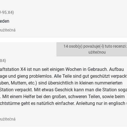
-95.X4)
ieden
užitečná
14 osob(y) považuje(-í) tuto recenzi
užitečnou
X4)
aftstation X4 ist nun seit einigen Wochen in Gebrauch. Aufbau
Tage und gieng problemlos. Alle Teile sind gut geschützt verpackt
uben, Muttern, etc.) sind übersichtlich in kleinen nummerierten
 Station verpackt. Mit etwas Geschick kann man die Station sog
. Mit einem Helfer bei den großen, schweren Teilen, sowie beim
htstürme geht es natürlich einfacher. Anleitung nur in englisch
užitečná