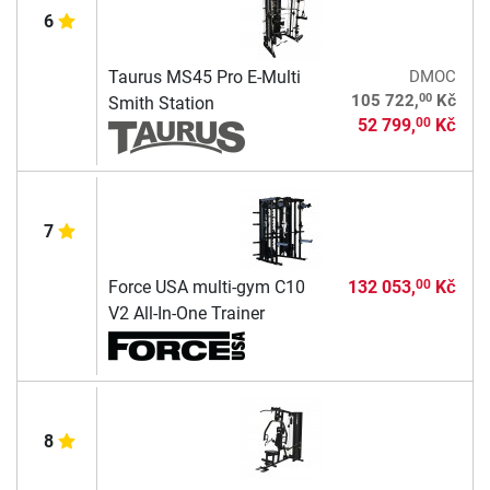
6
Taurus MS45 Pro E-Multi
DMOC
00
105 722,
Kč
Smith Station
52 799,
Kč
00
7
Force USA multi-gym C10
132 053,
Kč
00
V2 All-In-One Trainer
8