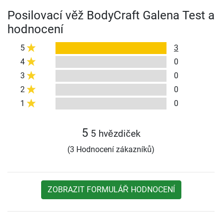
Posilovací věž BodyCraft Galena Test a
hodnocení
5
3
4
0
3
0
2
0
1
0
5
5 hvězdiček
(3 Hodnocení zákazníků)
ZOBRAZIT FORMULÁŘ HODNOCENÍ