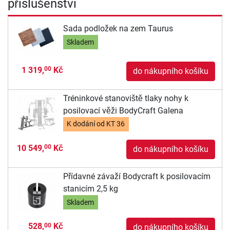
příslušenství
Sada podložek na zem Taurus
Skladem
1 319,
Kč
00
do nákupního košíku
Tréninkové stanoviště tlaky nohy k
posilovací věži BodyCraft Galena
K dodání od
KT 36
10 549,
Kč
00
do nákupního košíku
Přídavné závaží Bodycraft k posilovacím
stanicím 2,5 kg
Skladem
528,
Kč
00
do nákupního košíku