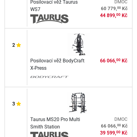
Posilovací věž Taurus
DMOC
00
60 779,
Kč
WS7
44 899,
Kč
00
2
Posilovací věž BodyCraft
66 066,
Kč
00
X-Press
3
Taurus MS20 Pro Multi
DMOC
00
66 066,
Kč
Smith Station
39 599,
Kč
00