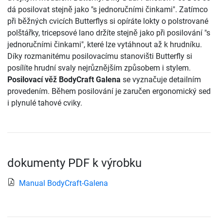
dá posilovat stejně jako "s jednoručními činkami". Zatímco
při běžných cvicích Butterflys si opíráte lokty o polstrované
polštářky, tricepsové lano držíte stejně jako při posilování "s
jednoručními činkami", které lze vytáhnout až k hrudníku.
Díky rozmanitému posilovacímu stanovišti Butterfly si
posílíte hrudní svaly nejrůznějším způsobem i stylem.
Posilovací věž BodyCraft Galena
se vyznačuje detailním
provedením. Během posilování je zaručen ergonomický sed
i plynulé tahové cviky.
dokumenty PDF k výrobku
Manual BodyCraft-Galena