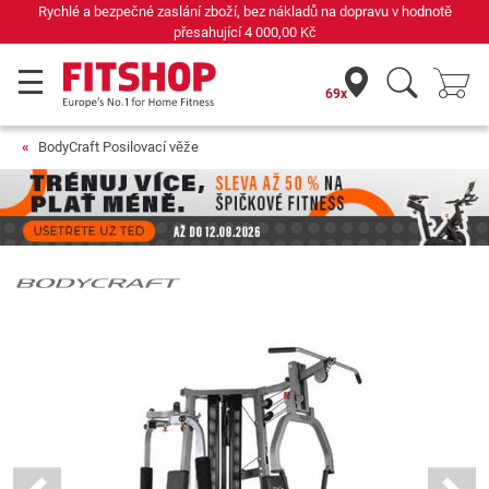
odnotě
Již 42 let váš odborník na domácí fitness
69x
BodyCraft Posilovací věže