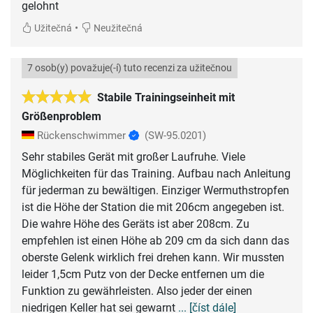
gelohnt
•
Užitečná
Neužitečná
7 osob(y) považuje(-í) tuto recenzi za užitečnou
Stabile Trainingseinheit mit
Größenproblem
Rückenschwimmer
(SW-95.0201)
Sehr stabiles Gerät mit großer Laufruhe. Viele
Möglichkeiten für das Training. Aufbau nach Anleitung
für jederman zu bewältigen. Einziger Wermuthstropfen
ist die Höhe der Station die mit 206cm angegeben ist.
Die wahre Höhe des Geräts ist aber 208cm. Zu
empfehlen ist einen Höhe ab 209 cm da sich dann das
oberste Gelenk wirklich frei drehen kann. Wir mussten
leider 1,5cm Putz von der Decke entfernen um die
Funktion zu gewährleisten. Also jeder der einen
niedrigen Keller hat sei gewarnt
... [číst dále]