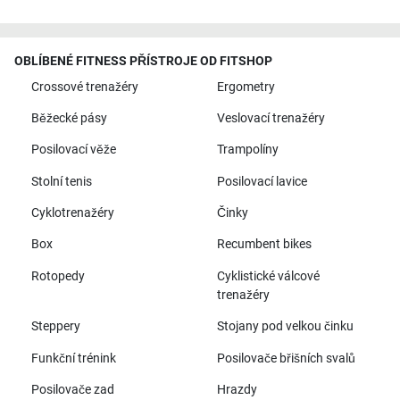
OBLÍBENÉ FITNESS PŘÍSTROJE OD FITSHOP
Crossové trenažéry
Ergometry
Běžecké pásy
Veslovací trenažéry
Posilovací věže
Trampolíny
Stolní tenis
Posilovací lavice
Cyklotrenažéry
Činky
Box
Recumbent bikes
Rotopedy
Cyklistické válcové
trenažéry
Steppery
Stojany pod velkou činku
Funkční trénink
Posilovače břišních svalů
Posilovače zad
Hrazdy