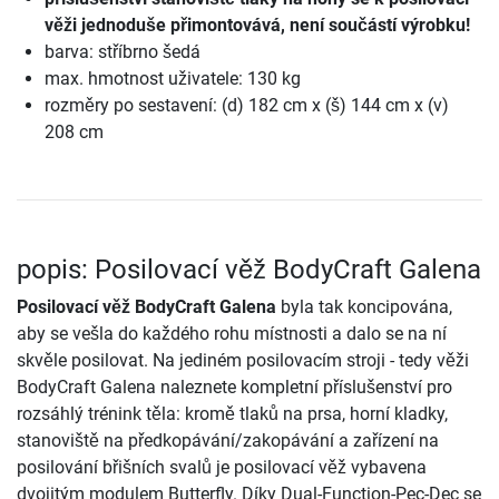
věži jednoduše přimontovává, není součástí výrobku!
barva: stříbrno šedá
max. hmotnost uživatele: 130 kg
rozměry po sestavení: (d) 182 cm x (š) 144 cm x (v)
208 cm
popis: Posilovací věž BodyCraft Galena
Posilovací věž BodyCraft Galena
byla tak koncipována,
aby se vešla do každého rohu místnosti a dalo se na ní
skvěle posilovat. Na jediném posilovacím stroji - tedy věži
BodyCraft Galena naleznete kompletní příslušenství pro
rozsáhlý trénink těla: kromě tlaků na prsa, horní kladky,
stanoviště na předkopávání/zakopávání a zařízení na
posilování břišních svalů je posilovací věž vybavena
dvojitým modulem Butterfly. Díky Dual-Function-Pec-Dec se