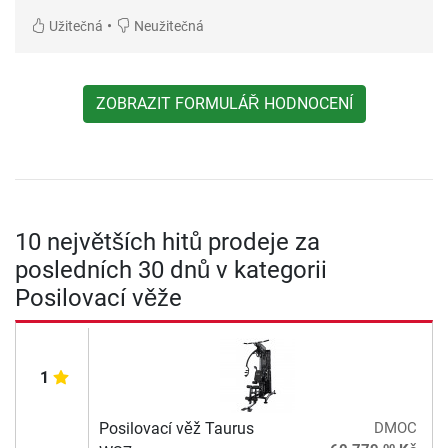
•
Užitečná
Neužitečná
ZOBRAZIT FORMULÁŘ HODNOCENÍ
10 největších hitů prodeje za
posledních 30 dnů v kategorii
Posilovací věže
1
Posilovací věž Taurus
DMOC
00