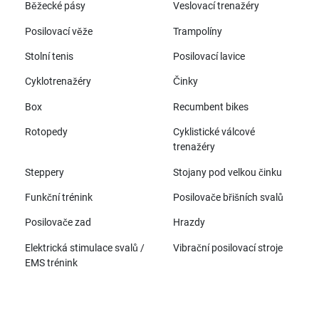
Běžecké pásy
Veslovací trenažéry
Posilovací věže
Trampolíny
Stolní tenis
Posilovací lavice
Cyklotrenažéry
Činky
Box
Recumbent bikes
Rotopedy
Cyklistické válcové
trenažéry
Steppery
Stojany pod velkou činku
Funkční trénink
Posilovače břišních svalů
Posilovače zad
Hrazdy
Elektrická stimulace svalů /
Vibrační posilovací stroje
EMS trénink
Všechny značky