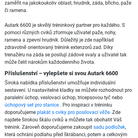
zaměřit na jakokoukoliv oblast, hrudník, záda, břicho, paže
či ramena.
Autark 6600 je skvělý tréninkový partner pro každého. S
pomocí různých cviků zformuje uživatel paže, nohy,
ramena a zpevní hrudník. Důležitý je zde například
zdravotně orientovaný trénink extenzorů zad. Díky
trenažéru na záda se posilují zádové svaly a uživatel tak
může čelit nárokům každodenního života.
Příslušenství – vylepšete si svou Autark 6600
Široká nabídka příslušenství umožňuje individuální
sestavení. U nastavitelné kladky se můžete rozhodnout pro
paralelní úchop, veslovací úchop, tricepsovou tyč nebo
úchopový set pro stanice
. Pro inspiraci v tréninku
doporučujeme
plakát s cviky pro posilovací věže
. Zde
najdete širokou škálu cviků a můžete tak obohatit Váš
trénink. Zároveň doporučujeme zakoupit
sadu podložek
,
která ochrání podlahu před škrábanci, potem a celkovým