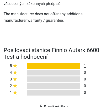
všeobecných zákonných předpisů.
The manufacturer does not offer any additional
manufacturer warranty / guarantee.
Posilovací stanice Finnlo Autark 6600
Test a hodnocení
5
1
4
0
3
0
2
0
1
0
5