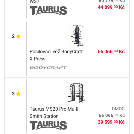
60 779,
Kč
WS7
44 899,
Kč
00
2
Posilovací věž BodyCraft
66 066,
Kč
00
X-Press
3
Taurus MS20 Pro Multi
DMOC
00
66 066,
Kč
Smith Station
39 599,
Kč
00