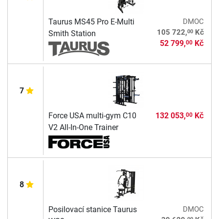
Taurus MS45 Pro E-Multi
DMOC
00
105 722,
Kč
Smith Station
52 799,
Kč
00
7
Force USA multi-gym C10
132 053,
Kč
00
V2 All-In-One Trainer
8
Posilovací stanice Taurus
DMOC
00