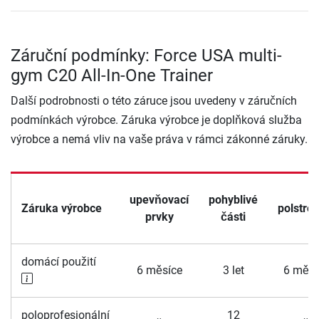
Záruční podmínky: Force USA multi-
gym C20 All-In-One Trainer
Další podrobnosti o této záruce jsou uvedeny v záručních
podmínkách výrobce. Záruka výrobce je doplňková služba
výrobce a nemá vliv na vaše práva v rámci zákonné záruky.
upevňovací
pohyblivé
Záruka výrobce
polstro
prvky
části
domácí použití
6 měsíce
3 let
6 měsí
poloprofesionální
12