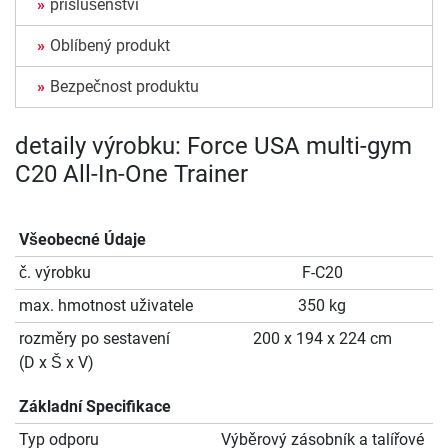
příslušenství
Oblíbený produkt
Bezpečnost produktu
detaily výrobku: Force USA multi-gym
C20 All-In-One Trainer
Všeobecné Údaje
č. výrobku
F-C20
max. hmotnost uživatele
350 kg
rozměry po sestavení
200 x 194 x 224 cm
(D x Š x V)
Základní Specifikace
Typ odporu
Výběrový zásobník a talířové