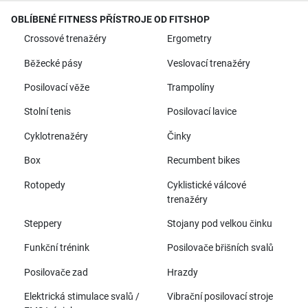
OBLÍBENÉ FITNESS PŘÍSTROJE OD FITSHOP
Crossové trenažéry
Ergometry
Běžecké pásy
Veslovací trenažéry
Posilovací věže
Trampolíny
Stolní tenis
Posilovací lavice
Cyklotrenažéry
Činky
Box
Recumbent bikes
Rotopedy
Cyklistické válcové
trenažéry
Steppery
Stojany pod velkou činku
Funkční trénink
Posilovače břišních svalů
Posilovače zad
Hrazdy
Elektrická stimulace svalů /
Vibrační posilovací stroje