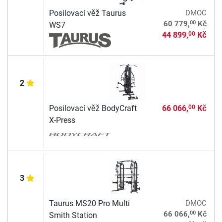
Posilovací věž Taurus
DMOC
00
60 779,
Kč
WS7
44 899,
Kč
00
2
Posilovací věž BodyCraft
66 066,
Kč
00
X-Press
3
Taurus MS20 Pro Multi
DMOC
00
66 066,
Kč
Smith Station