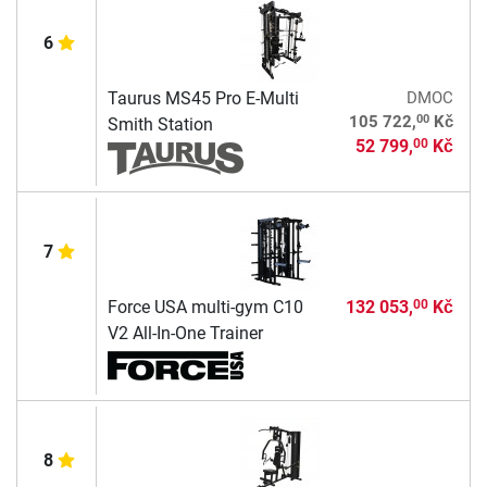
6
Taurus MS45 Pro E-Multi
DMOC
00
105 722,
Kč
Smith Station
52 799,
Kč
00
7
Force USA multi-gym C10
132 053,
Kč
00
V2 All-In-One Trainer
8