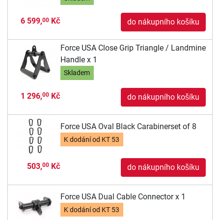
6 599,
Kč
00
do nákupního košíku
Force USA Close Grip Triangle / Landmine
Handle x 1
Skladem
1 296,
Kč
00
do nákupního košíku
Force USA Oval Black Carabinerset of 8
K dodání od
KT 53
503,
Kč
00
do nákupního košíku
Force USA Dual Cable Connector x 1
K dodání od
KT 53