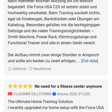
Nach mehreren Wochen Nutzung bin ich wirklich
begeistert. Die Force USA C20 ist extrem stabil und
hochwertig verarbeitet. Beim Training wackelt nichts,
egal ob Kniebeugen, Bankdrücken oder Übungen am
Kabelzug. Besonders gefallen mir die leichtgängigen
Seilzüge und die vielen Trainingsmöglichkeiten –
Smith Machine, Power Rack, Klimmzugstange und
Functional Trainer sind alle in einem Gerät vereint.
Der Aufbau nimmt zwar einige Stunden in Anspruch
und sollte am besten zu zweit erfolgen,
... [číst dále]
•
Užitečná
Neužitečná
No need for a fitness center anymore
VLADIMIR GILLSTRØM
března 2026
(F-C20)
The Ultimate Home Training Solution
I recently upgraded my home setup with the Force USA