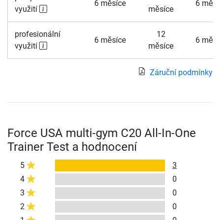
6 měsíce
6 měsí
využití
měsíce
profesionální
12
6 měsíce
6 měsí
využití
měsíce
Záruční podmínky
Force USA multi-gym C20 All-In-One
Trainer Test a hodnocení
5
3
4
0
3
0
2
0