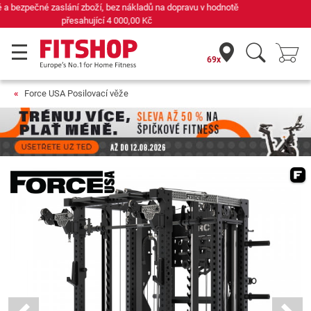
Již 42 let váš odborník na domácí fitness
69x
Force USA Posilovací věže