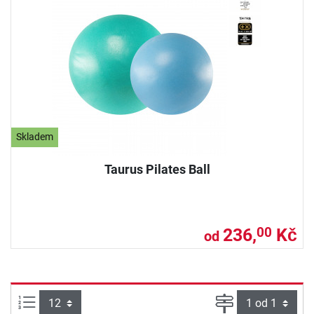
Skladem
Taurus Pilates Ball
236,
Kč
00
od
Počet výrobků na straně:
Strana