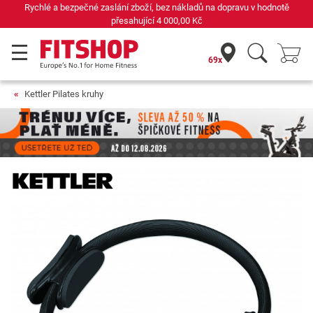
Rychlé a bezpečné zaslání zboží, bez nákladů na dopravu v hodnotě
přesahující
4 000,00 Kč
69x
Kettler Pilates kruhy