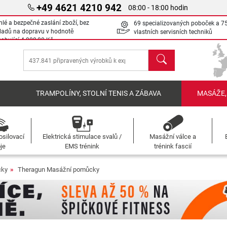
+49 4621 4210 942
08:00 - 18:00 hodin
hlé a bezpečné zaslání zboží, bez
69 specializovaných poboček a 7
ladů na dopravu v hodnotě
vlastních servisních techniků
sahující
4 000,00 Kč
Hledat
Í
TRAMPOLÍNY, STOLNÍ TENIS A ZÁBAVA
MASÁŽE,
osilovací
Elektrická stimulace svalů /
Masážní válce a
oje
EMS trénink
trénink fascií
cky
Theragun Masážní pomůcky