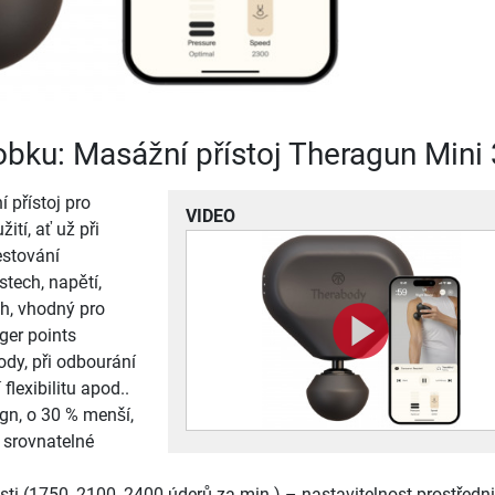
robku: Masážní přístoj Theragun Mini 
í přístoj pro
VIDEO
ití, ať už při
estování
stech, napětí,
ch, vhodný pro
gger points
ody, při odbourání
 flexibilitu apod..
gn, o 30 % menší,
ž srovnatelné
sti (1750, 2100, 2400 úderů za min.) – nastavitelnost prostředn