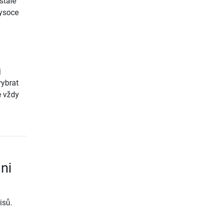
stále
vysoce
j
vybrat
e vždy
ni
isů.