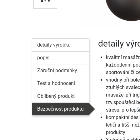
detaily vý
detaily výrobku
kvalitní masážn
popis
každodenní použ
Záruční podmínky
sportování či c
vhodný při bole
Test a hodnocení
ztuhlých svale
masáže, při tri
Oblíbený produkt
tzv.spouštěcí b
Bezpečnost produktu
stresu, pro lepší
kompaktní desi
lehčí a tišší ne
produkty
3 stupně rychlo