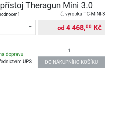
přístoj Theragun Mini 3.0
č. výrobku
TG-MINI-3
Hodnocení
4 468,
Kč
00
od
Počet
na dopravu!
řednictvím UPS
DO NÁKUPNÍHO KOŠÍKU