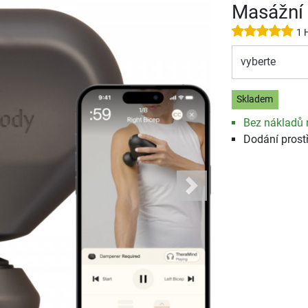
Masážní 
1 
vyberte
Skladem
Bez nákladů 
Dodání prost
Next