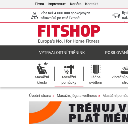
Firma
Impressum
Kariéra
Kontakt
Ryc
Více než 4.000.000 spokojených
nák
zákazníků po celé Evropě
pře
VYTRVALOSTNÍ TRÉNINK
POSILOVÁN
Masážní
Masážní
Léčba
Vibrační p
křeslo
pomůcky
světlem
str
Úvodní strana
Masáže, jóga a wellness
Masážní pomů