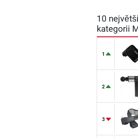
10 největš
kategorii
1
2
3