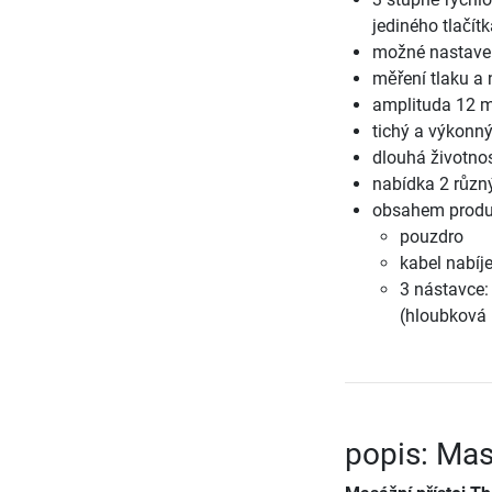
jediného tlačít
možné nastaven
měření tlaku a
amplituda 12 
tichý a výkonn
dlouhá životno
nabídka 2 různ
obsahem produk
pouzdro
kabel nabíj
3 nástavce:
(hloubková
popis: Mas