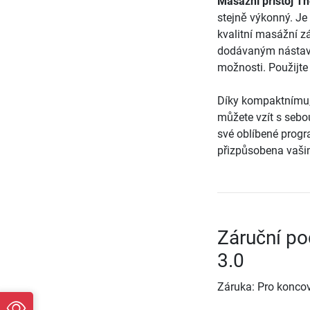
Masážní přístoj T
stejně výkonný. Je 
kvalitní masážní z
dodávaným nástavc
možnosti. Použijte j
Díky kompaktnímu,
můžete vzít s sebo
své oblíbené prog
přizpůsobena vašim
Záruční po
3.0
Záruka: Pro koncov