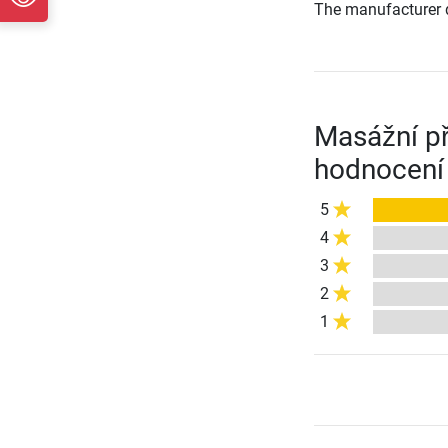
The manufacturer d
Masážní př
hodnocení
5
4
3
2
1