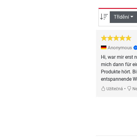
Třídění
Anonymous
Hi, war mir erst
mich dann für ei
Produkte hört. Bi
entspannende W
•
Užitečná
Ne