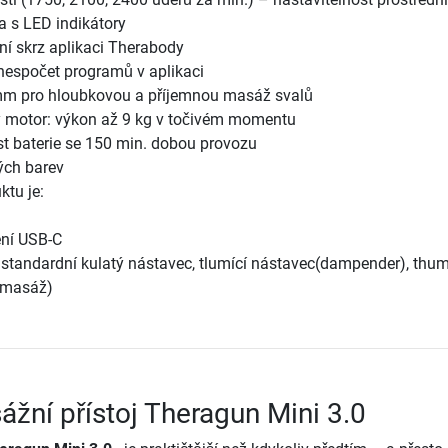
ka s LED indikátory
í skrz aplikaci Therabody
 nespočet programů v aplikaci
mm pro hloubkovou a příjemnou masáž svalů
ý motor: výkon až 9 kg v točivém momentu
st baterie se 150 min. dobou provozu
ých barev
tu je:
ení USB-C
 standardní kulatý nástavec, tlumící nástavec(dampender), thu
 masáž)
ážní přístoj Theragun Mini 3.0