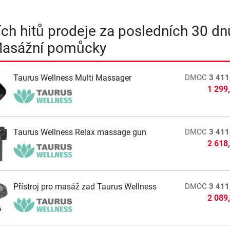
ích hitů prodeje za posledních 30 dn
 Masážní pomůcky
Taurus Wellness Multi Massager
DMOC
3 411
1 299
Taurus Wellness Relax massage gun
DMOC
3 411
2 618
Přístroj pro masáž zad Taurus Wellness
DMOC
3 411
2 089