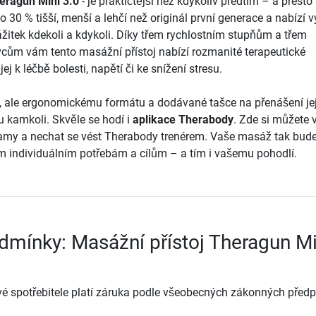
heragun Mini 3.0
- je praktičtější než kdykoliv předtím – a přesto 
o 30 % tišší, menší a lehčí než originál první generace a nabízí 
ážitek kdekoli a kdykoli. Díky třem rychlostním stupňům a třem
ům vám tento masážní přístoj nabízí rozmanité terapeutické
ej k léčbě bolesti, napětí či ke snížení stresu.
 ale ergonomickému formátu a dodávané tašce na přenášení je
u kamkoli. Skvěle se hodí i
aplikace Therabody
. Zde si můžete 
ramy a nechat se vést Therabody trenérem. Vaše masáž tak bud
 individuálním potřebám a cílům – a tím i vašemu pohodlí.
dmínky: Masážní přístoj Theragun Mi
é spotřebitele platí záruka podle všeobecných zákonných předp