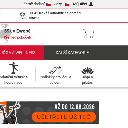
Země dodání
Jazyk
Můj účet
5
Již 42 let váš odborník na domácí
fitness
69x v Evropě
Přehled poboček
 JÓGA A WELLNESS
DALŠÍ KATEGORIE
Balanční trénink a
Podložky pro jógu a
Jóga a
koordinace
cvičení
pilates