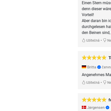
Einen Stern müss
denn dieser wär
Vorteil!
Aber daran bin ic
durchgelesen hab
den Beinen sind,
•
Užitečná
Ne
T
Britta
červn
Angenehmes Mass
•
Užitečná
Ne
f
Jørgensen