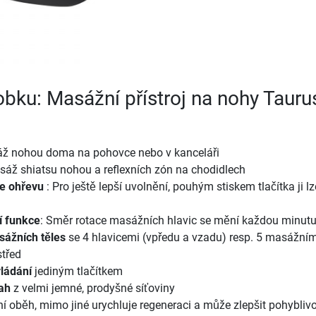
robku: Masážní přístroj na nohy Tauru
ž nohou doma na pohovce nebo v kanceláři
áž shiatsu nohou a reflexních zón na chodidlech
ce ohřevu
: Pro ještě lepší uvolnění, pouhým stiskem tlačítka ji l
í funkce
: Směr rotace masážních hlavic se mění každou minut
sážních těles
se 4 hlavicemi (vpředu a vzadu) resp. 5 masážním
střed
ládání
jediným tlačítkem
ah
z velmi jemné, prodyšné síťoviny
í oběh, mimo jiné urychluje regeneraci a může zlepšit pohybliv