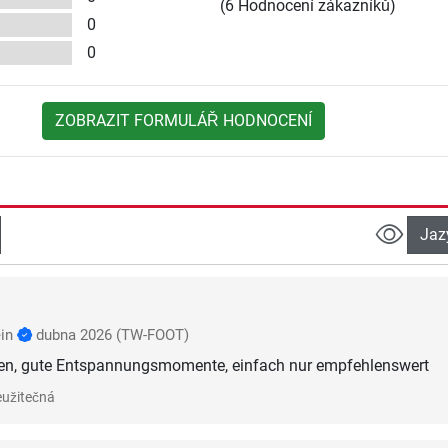
(6 Hodnocení zákazníků)
0
0
ZOBRAZIT FORMULÁŘ HODNOCENÍ
Jaz
ein
dubna 2026
(TW-FOOT)
nen, gute Entspannungsmomente, einfach nur empfehlenswert
užitečná