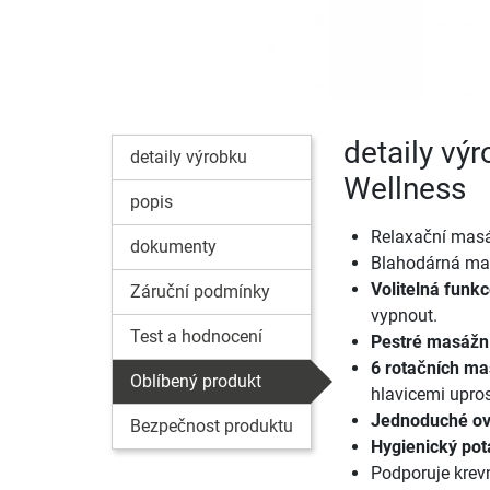
detaily vý
detaily výrobku
Wellness
popis
Relaxační masá
dokumenty
Blahodárná mas
Volitelná funk
Záruční podmínky
vypnout.
Test a hodnocení
Pestré masážn
6 rotačních ma
Oblíbený produkt
hlavicemi upro
Jednoduché ov
Bezpečnost produktu
Hygienický pot
Podporuje krevn