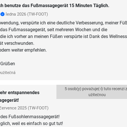
ch benutze das Fußmassagegerät 15 Minuten Täglich.
r
ledna 2026
(TW-FOOT)
nwendung, verspürte ich eine deutliche Verbesserung, meiner Füß
 das Fußmassagegerät, seit mehreren Wochen und die
ie ich vorher an meinen Füßen verspürte ist Dank des Wellness
t verschwunden.
jedem weiter empfehlen.
n Grüßen
užitečná
5 osob(y) považuje(-í) tuto recenzi 
ehr entspannendes
užitečnou
gegerät!
července 2025
(TW-FOOT)
ndes Fußsohlenmassagegerät!
glich, weil es einfach so gut tut!