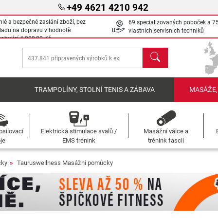
+49 4621 4210 942
hlé a bezpečné zaslání zboží, bez
69 specializovaných poboček a 7
ladů na dopravu v hodnotě
vlastních servisních techniků
sahující
4 000,00 Kč
Hledat
Í
TRAMPOLÍNY, STOLNÍ TENIS A ZÁBAVA
MASÁŽE,
osilovací
Elektrická stimulace svalů /
Masážní válce a
oje
EMS trénink
trénink fascií
cky
Tauruswellness Masážní pomůcky