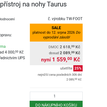
přístroj na nohy Taurus
s
č. výrobku
TW-FOOT
Hodnocení
SALE
platnost do 12. srpna 2026
Do
opravu:
vyprodání zásob!
rma
2 618,
Kč
00
DMOC
ad 4 000,
Kč
00
2 089,
Kč
00
dosud
řednictvím UPS
1 559,
Kč
00
nyní
ušetříte
25%
nejnižší cena posledních 30ti dní
00
2 089,
Kč
Počet
DO NÁKUPNÍHO KOŠÍKU