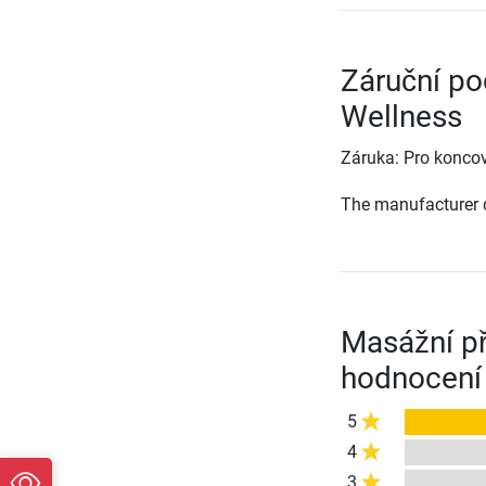
Záruční po
Wellness
Záruka: Pro koncov
The manufacturer d
Masážní př
hodnocení
5
4
3