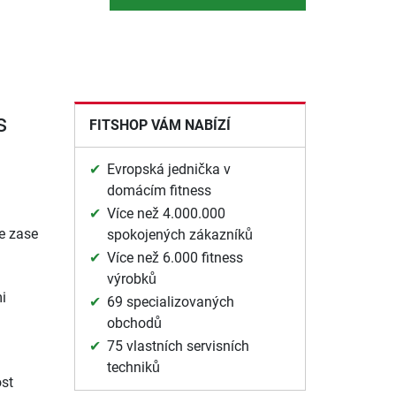
s
FITSHOP VÁM NABÍZÍ
Evropská jednička v
domácím fitness
Více než 4.000.000
ze zase
spokojených zákazníků
Více než 6.000 fitness
u
výrobků
i
69 specializovaných
obchodů
75 vlastních servisních
techniků
ost