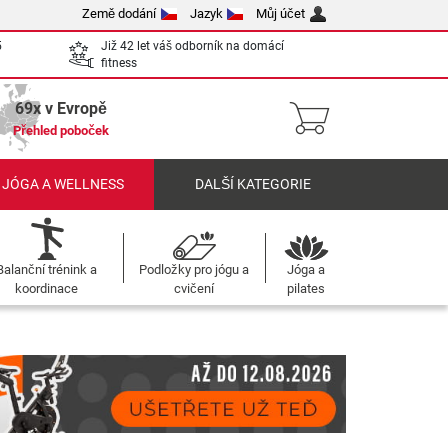
Země dodání
Jazyk
Můj účet
5
Již 42 let váš odborník na domácí
fitness
69x v Evropě
Přehled poboček
 JÓGA A WELLNESS
DALŠÍ KATEGORIE
Balanční trénink a
Podložky pro jógu a
Jóga a
koordinace
cvičení
pilates