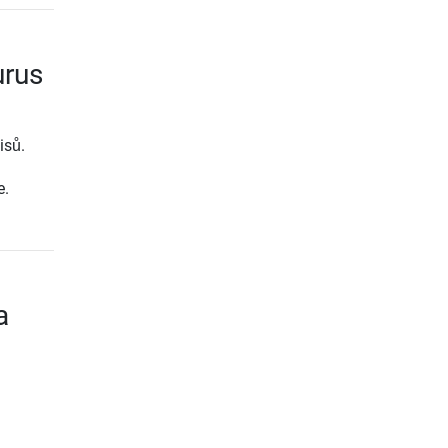
urus
isů.
e.
a