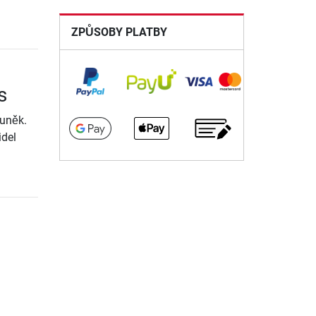
ZPŮSOBY PLATBY
s
buněk.
idel