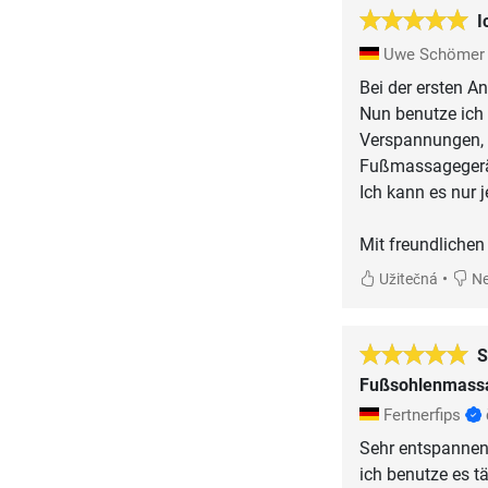
I
Uwe Schöme
Bei der ersten A
Nun benutze ich
Verspannungen, d
Fußmassagegerä
Ich kann es nur 
Mit freundliche
•
Užitečná
Ne
S
Fußsohlenmassa
Fertnerfips
Sehr entspanne
ich benutze es tä