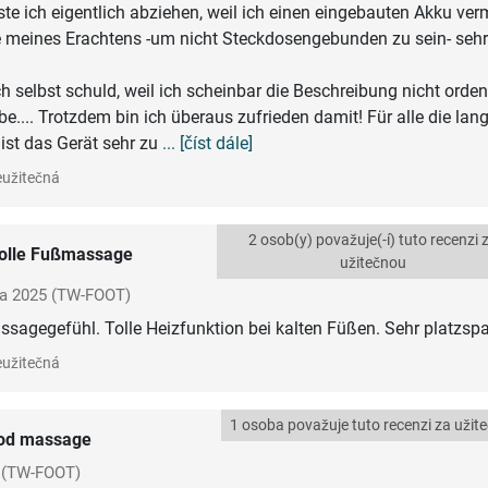
te ich eigentlich abziehen, weil ich einen eingebauten Akku ver
e meines Erachtens -um nicht Steckdosengebunden zu sein- seh
h selbst schuld, weil ich scheinbar die Beschreibung nicht orden
e.... Trotzdem bin ich überaus zufrieden damit! Für alle die lan
 ist das Gerät sehr zu
... [číst dále]
užitečná
2 osob(y) považuje(-í) tuto recenzi 
olle Fußmassage
užitečnou
a 2025
(TW-FOOT)
agegefühl. Tolle Heizfunktion bei kalten Füßen. Sehr platzspa
užitečná
1 osoba považuje tuto recenzi za užit
od massage
(TW-FOOT)