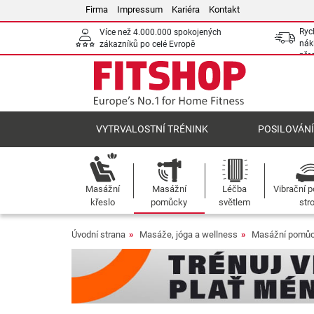
Firma
Impressum
Kariéra
Kontakt
Ryc
Více než 4.000.000 spokojených
nák
zákazníků po celé Evropě
pře
VYTRVALOSTNÍ TRÉNINK
POSILOVÁN
Masážní
Masážní
Léčba
Vibrační p
křeslo
pomůcky
světlem
str
Úvodní strana
Masáže, jóga a wellness
Masážní pomů