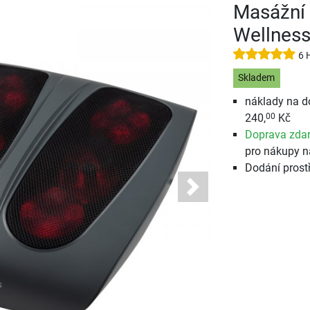
Masážní 
Wellnes
6 
Skladem
náklady na d
240,
Kč
00
Doprava zda
pro nákupy n
Dodání prost
Next