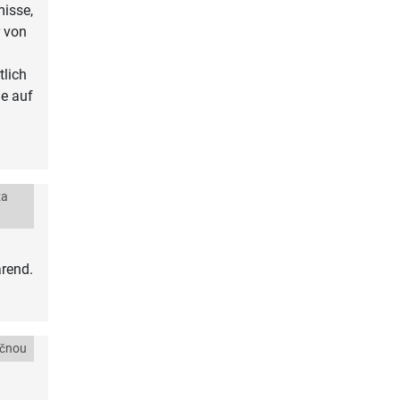
misse,
r von
tlich
ge auf
za
rend.
ečnou