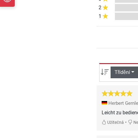
2
1
Třídění
Herbert Gernl
Leicht zu bedie
•
Užitečná
Ne