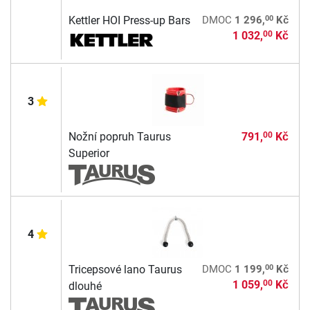
00
Kettler HOI Press-up Bars
DMOC
1 296,
Kč
1 032,
Kč
00
3
Nožní popruh Taurus
791,
Kč
00
Superior
4
00
Tricepsové lano Taurus
DMOC
1 199,
Kč
1 059,
Kč
00
dlouhé