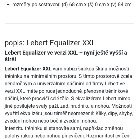
rozměry po sestavení: (d) 68 cm x (š) 0 cm x (v) 84 cm
popis: Lebert Equalizer XXL
Lebert Equalizer ve verzi XXL – nyní ještě vyšší a
širší
Lebert Equalizer XXL
vám nabízí širokou škálu možností
tréninku na minimálním prostoru. S tímto prostorově zcela
nenáročným a univerzálním náčiním od firmy Lebert ve
verzi XXL máte po ruce jednoduché, přenosné tréninkové
náčiní, které procvičí celé tělo. S ekvalizérem Lebert mimo
jiné posilujete svaly paží, zad, hrudníku a nohou. Možnosti
využití ekvalizéru jsou téměř neomezené: Kliky, dipy, shyby,
zvedání nohou nebo boční zvedání nohou.
Intenzitu tréninku si stanovíte sami, například změnou
polohy rukou nebo nohou při cvičení. Rozmanitost cvičení