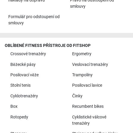
náklady na dopravu
Právo na odstoupení od
smlouvy
Formulář pro odstoupení od
smlouvy
OBLÍBENÉ FITNESS PŘÍSTROJE OD FITSHOP
Crossové trenažéry
Ergometry
Běžecké pásy
Veslovací trenažéry
Posilovací věže
Trampolíny
Stolní tenis
Posilovací lavice
Cyklotrenažéry
Činky
Box
Recumbent bikes
Rotopedy
Cyklistické válcové
trenažéry