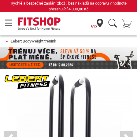
Rychlé a bezpečné zaslání zboží, bez nákladů na dopravu v hodnotě
přesahující
4 000,00 Kč
69x
Lebert BodyWeight trénink