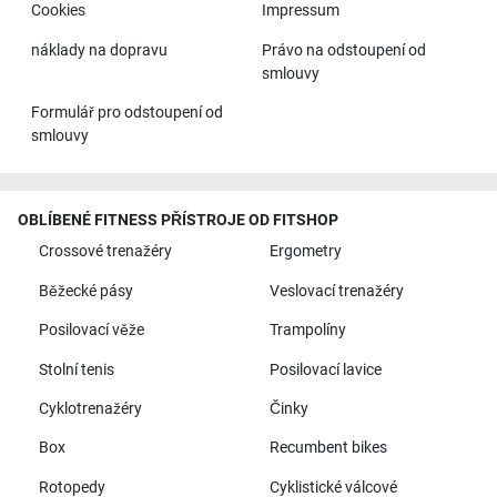
Cookies
Impressum
náklady na dopravu
Právo na odstoupení od
smlouvy
Formulář pro odstoupení od
smlouvy
OBLÍBENÉ FITNESS PŘÍSTROJE OD FITSHOP
Crossové trenažéry
Ergometry
Běžecké pásy
Veslovací trenažéry
Posilovací věže
Trampolíny
Stolní tenis
Posilovací lavice
Cyklotrenažéry
Činky
Box
Recumbent bikes
Rotopedy
Cyklistické válcové