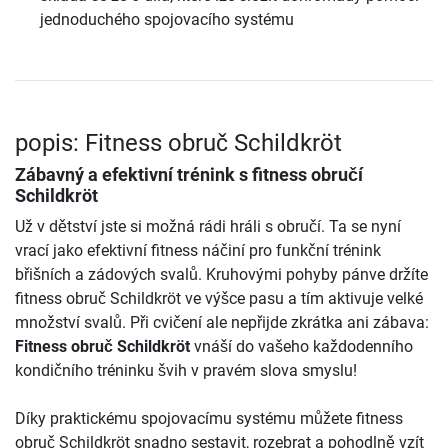
jednoduchého spojovacího systému
popis: Fitness obruč Schildkröt
Zábavný a efektivní trénink s fitness obručí
Schildkröt
Už v dětství jste si možná rádi hráli s obručí. Ta se nyní
vrací jako efektivní fitness náčiní pro funkční trénink
břišních a zádových svalů. Kruhovými pohyby pánve držíte
fitness obruč Schildkröt ve výšce pasu a tím aktivuje velké
množství svalů. Při cvičení ale nepřijde zkrátka ani zábava:
Fitness obruč Schildkröt
vnáší do vašeho každodenního
kondičního tréninku švih v pravém slova smyslu!
Díky praktickému spojovacímu systému můžete fitness
obruč Schildkröt snadno sestavit, rozebrat a pohodlně vzít