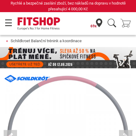
Rychlé a bezpečné zaslání zboží, bez nákladů na dopravu v hodnotě
přesahující
4 000,00 Kč
69x
Schildkroet Balanční trénink a koordinace