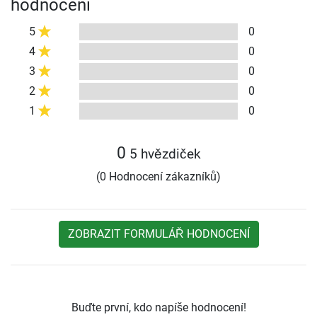
hodnocení
5
0
4
0
3
0
2
0
1
0
0
5 hvězdiček
(0 Hodnocení zákazníků)
ZOBRAZIT FORMULÁŘ HODNOCENÍ
Buďte první, kdo napíše hodnocení!