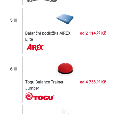
5
Balanční podložka AIREX
od
2 114,
Kč
00
Elite
6
Togu Balance Trainer
od
4 733,
Kč
00
Jumper