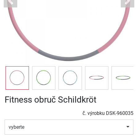
Previous
Next
Fitness obruč Schildkröt
č. výrobku
DSK-960035
vyberte