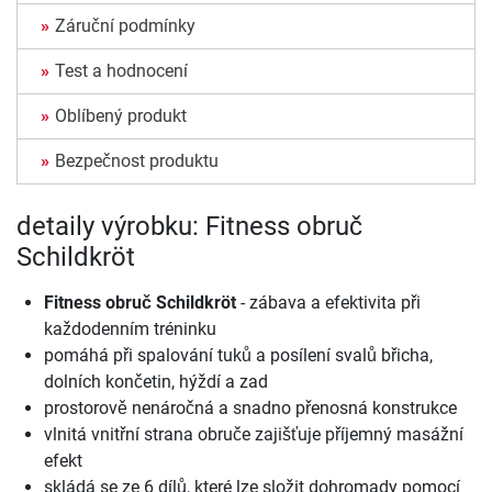
Záruční podmínky
Test a hodnocení
Oblíbený produkt
Bezpečnost produktu
detaily výrobku: Fitness obruč
Schildkröt
Fitness obruč Schildkröt
- zábava a efektivita při
každodenním tréninku
pomáhá při spalování tuků a posílení svalů břicha,
dolních končetin, hýždí a zad
prostorově nenáročná a snadno přenosná konstrukce
vlnitá vnitřní strana obruče zajišťuje příjemný masážní
efekt
skládá se ze 6 dílů, které lze složit dohromady pomocí