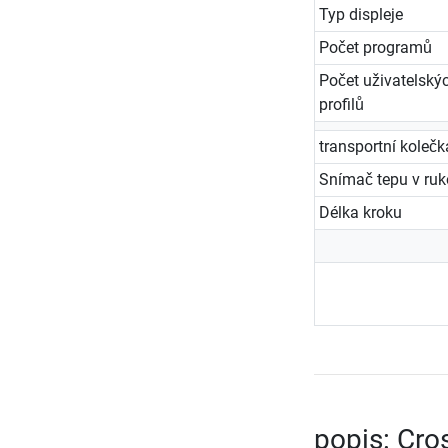
Typ displeje
Počet programů
Počet uživatelský
profilů
transportní kolečk
Snímač tepu v ruko
Délka kroku
popis: Cro