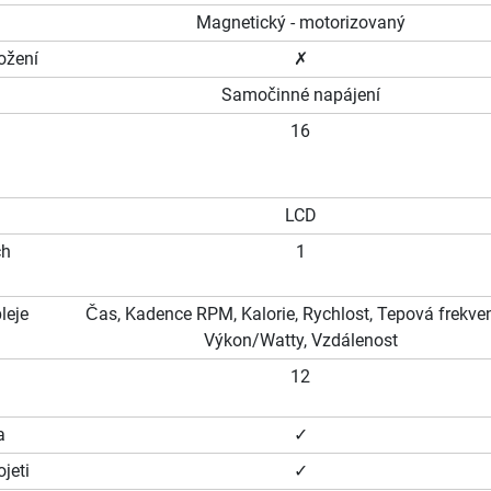
Magnetický - motorizovaný
ožení
✗
Samočinné napájení
16
LCD
ch
1
leje
Čas, Kadence RPM, Kalorie, Rychlost, Tepová frekve
Výkon/Watty, Vzdálenost
12
a
✓
jeti
✓