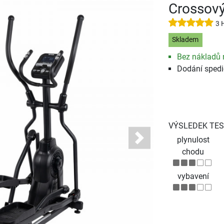
Crossový
3 
Skladem
Bez nákladů 
Dodání spedi
VÝSLEDEK TES
plynulost
Next
chodu
vybavení