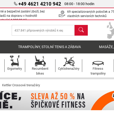
+49 4621 4210 942
08:00 - 18:00 hodin
hlé a bezpečné zaslání zboží, bez
69 specializovaných poboček a 7
ladů na dopravu v hodnotě
vlastních servisních techniků
sahující
4 000,00 Kč
Hledat
Í
TRAMPOLÍNY, STOLNÍ TENIS A ZÁBAVA
MASÁŽE,
Ergometry
Recumbent
Cyklotrenažéry
Fitness
bikes
trampolíny
Kettler Crossové trenažéry