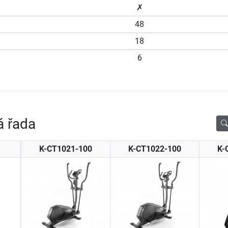
✗
48
18
6
á řada
K-CT1021-100
K-CT1022-100
K-