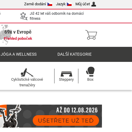
Země dodání
Jazyk
Můj účet
5
Již 42 let váš odborník na domácí
fitness
69x v Evropě
Přehled poboček
 JÓGA A WELLNESS
DALŠÍ KATEGORIE
Cyklistické válcové
Steppery
Box
trenažéry