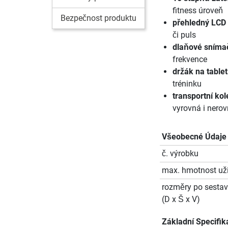
fitness úroveň
Bezpečnost produktu
přehledný LCD 
či puls
dlaňové sníma
frekvence
držák na table
tréninku
transportní ko
vyrovná i nerov
Všeobecné Údaje
č. výrobku
max. hmotnost uži
rozměry po sestav
(D x Š x V)
Základní Specifik