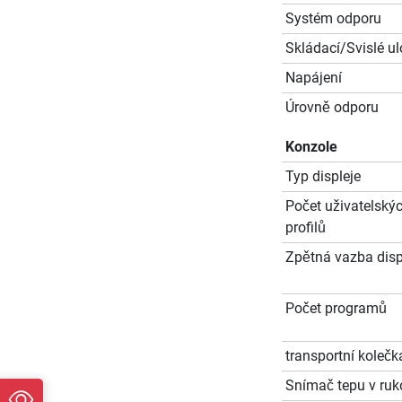
Systém odporu
Skládací/Svislé ul
Napájení
Úrovně odporu
Konzole
Typ displeje
Počet uživatelský
profilů
Zpětná vazba disp
Počet programů
transportní kolečk
Snímač tepu v ruko