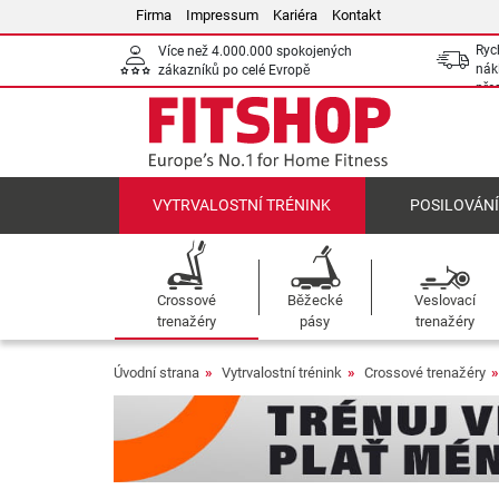
Firma
Impressum
Kariéra
Kontakt
Ryc
Více než 4.000.000 spokojených
nák
zákazníků po celé Evropě
pře
VYTRVALOSTNÍ TRÉNINK
POSILOVÁN
Crossové
Běžecké
Veslovací
trenažéry
pásy
trenažéry
Úvodní strana
Vytrvalostní trénink
Crossové trenažéry