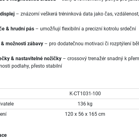
displej
– znázorní veškerá tréninková data jako čas, vzdálenost,
če & hrudní pás
– umožňují flexibilní a precizní kotrolu srdeční
t & možnosti zábavy
– pro dodatečnou motivaci či rozptýlení b
lečky & nastavitelné nožičky
– crossový trenažér snadný k přemí
nosti podlahy, přesto stabilní
K-CT1031-100
vatele
136 kg
ení
120 x 56 x 165 cm
ace