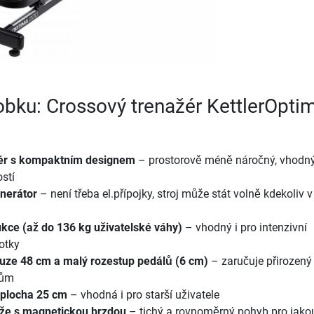
robku: Crossový trenažér KettlerOpti
žér s kompaktním designem
– prostorově méně náročný, vhodn
stí
nerátor
– není třeba el.přípojky, stroj může stát volně kdekoliv v
ukce (až do 136 kg uživatelské váhy)
– vhodný i pro intenzivní
otky
uze 48 cm a malý rozestup pedálů (6 cm)
– zaručuje přirozený
bům
 plocha 25 cm
– vhodná i pro starší uživatele
ěže s magnetickou brzdou
– tichý a rovnoměrný pohyb pro jako