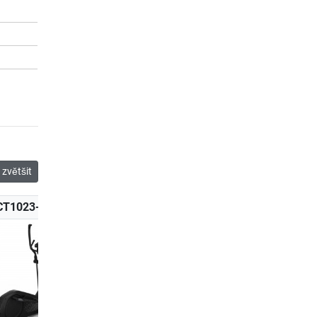
zvětšit
CT1023-400
K-CT1031-100
K-CT1030-100