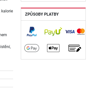
 kalorie
ZPŮSOBY PLATBY
ěhem
stění,