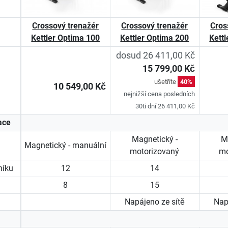
Crossový trenažér
Crossový trenažér
Cros
Kettler Optima 100
Kettler Optima 200
Kett
dosud 26 411,00 Kč
15 799,00 Kč
ušetříte
40%
10 549,00 Kč
nejnižší cena posledních
30ti dní 26 411,00 Kč
ace
Magnetický -
M
Magnetický - manuální
motorizovaný
mo
níku
12
14
8
15
Napájeno ze sítě
Nap