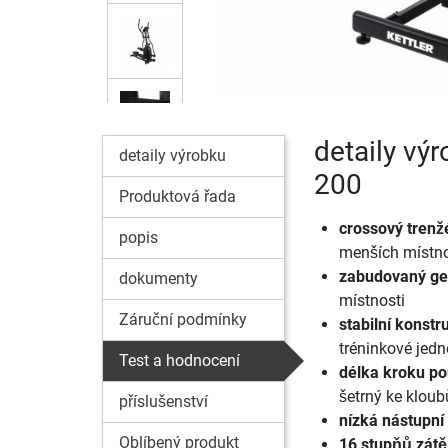
detaily vý
detaily výrobku
200
Produktová řada
crossový tren
popis
menších místno
zabudovaný ge
dokumenty
místnosti
Záruční podmínky
stabilní konstr
tréninkové jedn
Test a hodnocení
délka kroku po
šetrný ke klou
příslušenství
nízká nástupní
Oblíbený produkt
16 stupňů zát