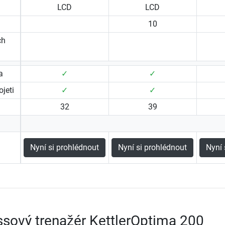
LCD
LCD
10
ch
a
✓
✓
jeti
✓
✓
32
39
Nyní si prohlédnout
Nyní si prohlédnout
Nyní 
ssový trenažér KettlerOptima 200