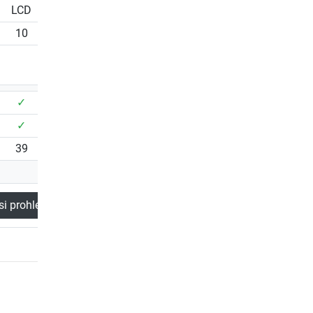
LCD
LCD
LCD
10
12
19
1
1
✓
✓
✓
✓
✓
✓
39
48
40
si prohlédnout
Tento produkt
Nyní si prohlédnou