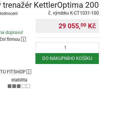
 trenažér KettlerOptima 200
č. výrobku
K-CT1031-100
Hodnocení
29 055,
Kč
00
na dopravu!
ční firmou
Počet
DO NÁKUPNÍHO KOŠÍKU
TU FITSHOP
stabilita