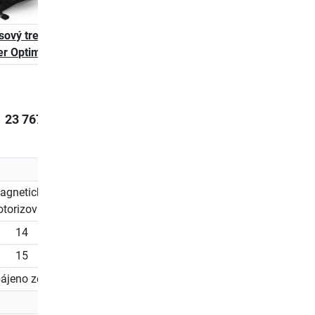
sový trenažér
Crossový trenažér
Kettler cross traine
ler Optima 400
KettlerOptima 200
Optima 600
23 767,00 Kč
29 055,00 Kč
42 299,00 
agnetický -
Magnetický -
EMS / Indukční brz
torizovaný
motorizovaný
14
15
16
16
ájeno ze sítě
Samočinné napájení
Napájeno ze sítě