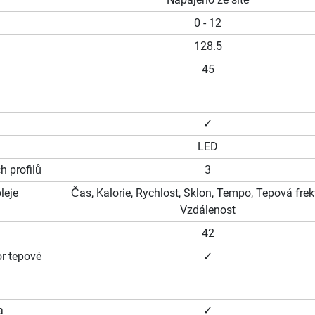
0 - 12
128.5
45
✓
LED
h profilů
3
leje
Čas, Kalorie, Rychlost, Sklon, Tempo, Tepová fre
Vzdálenost
42
r tepové
✓
a
✓