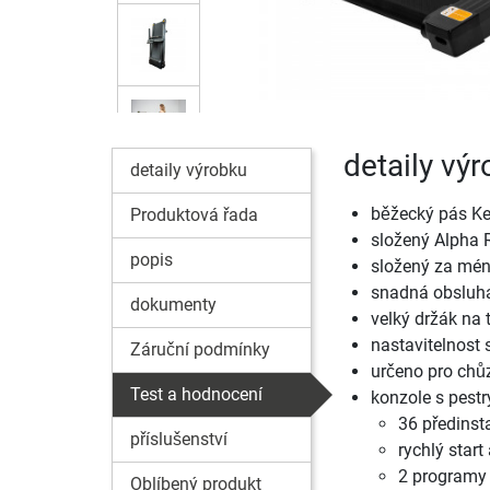
detaily vý
detaily výrobku
běžecký pás K
Produktová řada
složený Alpha 
popis
složený za méně
snadná obsluha
dokumenty
velký držák na 
nastavitelnost 
Záruční podmínky
určeno pro chůz
Test a hodnocení
konzole s pest
36 předins
příslušenství
rychlý start
2 programy 
Oblíbený produkt