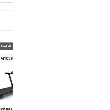
zvětšit
TM1039-100
K-TM1040-100
ký pás Kettler
Běžecký pás Kettler