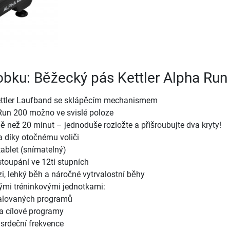
robku: Běžecký pás Kettler Alpha Run
ettler Laufband se sklápěcím mechanismem
Run 200 možno ve svislé poloze
 než 20 minut – jednoduše rozložte a přišroubujte dva kryty!
 díky otočnému voliči
tablet (snímatelný)
stoupání ve 12ti stupních
i, lehký běh a náročné vytrvalostní běhy
rými tréninkovými jednotkami:
talovaných programů
 a cílové programy
srdeční frekvence