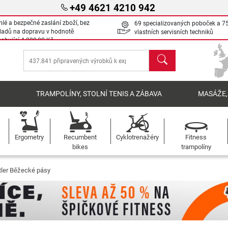
+49 4621 4210 942
hlé a bezpečné zaslání zboží, bez
69 specializovaných poboček a 7
ladů na dopravu v hodnotě
vlastních servisních techniků
sahující
4 000,00 Kč
Hledat
Í
TRAMPOLÍNY, STOLNÍ TENIS A ZÁBAVA
MASÁŽE,
Ergometry
Recumbent
Cyklotrenažéry
Fitness
bikes
trampolíny
tler Běžecké pásy