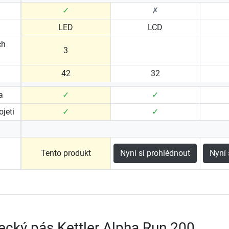
✓
✗
LED
LCD
ch
3
42
32
a
✓
✓
jeti
✓
✓
Tento produkt
Nyní si prohlédnout
Nyní 
ecký pás Kettler Alpha Run 200