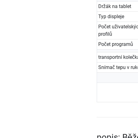
Držák na tablet
Typ displeje
Počet uživatelský
profilů
Počet programů
transportní kolečk
Snímač tepu v ruko
popis: Běž