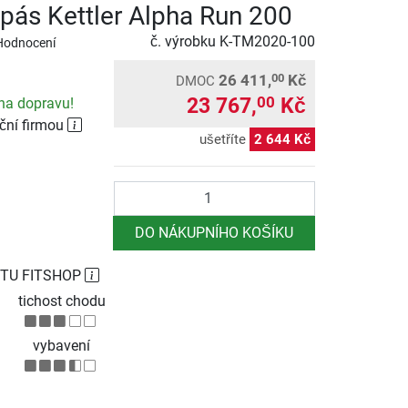
pás Kettler Alpha Run 200
č. výrobku
K-TM2020-100
Hodnocení
26 411,
Kč
00
DMOC
23 767,
Kč
00
na dopravu!
ční firmou
ušetříte
2 644 Kč
Počet
DO NÁKUPNÍHO KOŠÍKU
TU FITSHOP
tichost chodu
vybavení