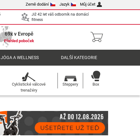
Země dodání
Jazyk
Můj účet
5
Již 42 let váš odborník na domácí
fitness
69x v Evropě
Přehled poboček
 JÓGA A WELLNESS
DALŠÍ KATEGORIE
Cyklistické válcové
Steppery
Box
trenažéry