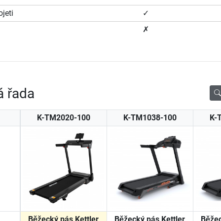
jeti
✓
✗
á řada
K-TM2020-100
K-TM1038-100
K-
Běžecký pás Kettler
Běžecký pás Kettler
Běžec