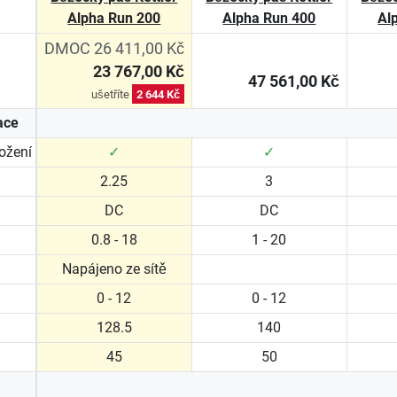
Alpha Run 200
Alpha Run 400
Al
DMOC 26 411,00 Kč
23 767,00 Kč
47 561,00 Kč
ušetříte
2 644 Kč
ace
ložení
✓
✓
2.25
3
DC
DC
0.8 - 18
1 - 20
Napájeno ze sítě
0 - 12
0 - 12
128.5
140
45
50