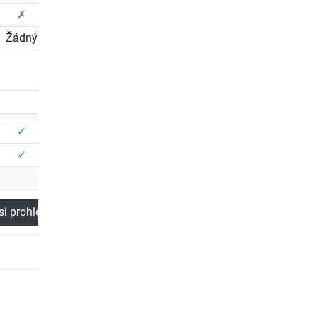
✗
✗
Žádný
LCD
32
✓
✓
✓
✓
si prohlédnout
Nyní si prohlédnout