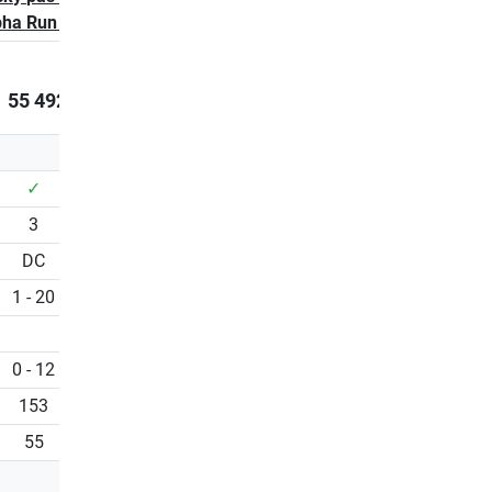
pha Run 600
Alpha Run 800
55 492,00 Kč
71 354,00 Kč
✓
✓
3
4
DC
AC
1 - 20
0.5 - 22
0 - 12
0 - 12
153
153
55
55