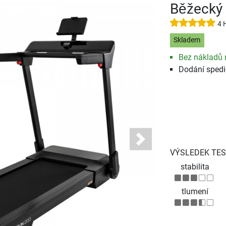
Běžecký 
4 
Skladem
Bez nákladů 
Dodání spedi
Next
VÝSLEDEK TES
stabilita
tlumení