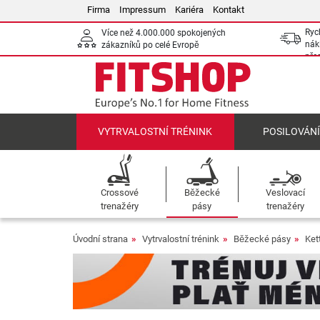
Firma
Impressum
Kariéra
Kontakt
Ryc
Více než 4.000.000 spokojených
nák
zákazníků po celé Evropě
pře
VYTRVALOSTNÍ TRÉNINK
POSILOVÁN
Crossové
Běžecké
Veslovací
trenažéry
pásy
trenažéry
Úvodní strana
Vytrvalostní trénink
Běžecké pásy
Ket