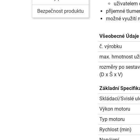
uživatelem
Bezpečnost produktu
příjemné tlumen
možné využití r
Všeobecné Údaje
č. výrobku
max. hmotnost uži
rozměry po sestav
(D x Š x V)
Základní Specifik
Skládací/Svislé ul
Výkon motoru
Typ motoru
Rychlost (min)
Napájení