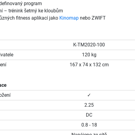
 definovaný program
í – trénink šetrný ke kloubům
ůzných fitness aplikací jako
Kinomap
nebo ZWIFT
K-TM2020-100
vatele
120 kg
ení
167 x 74 x 132 cm
ace
ožení
✓
2.25
DC
0.8 - 18
Napájeno ze sítě