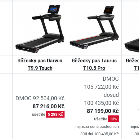
Běžecký pás Darwin
Běžecký pás Taurus
Běžec
T9.9 Touch
T10.3 Pro
T1
DMOC
105 722,00 Kč
dosud
DMOC 92 504,00 Kč
100 435,00 Kč
87 216,00 Kč
87 199,00 Kč
ušetříte
5 288 Kč
ušetříte
13%
nejnižší cena posledních
nejni
30ti dní 100 435,00 Kč
30