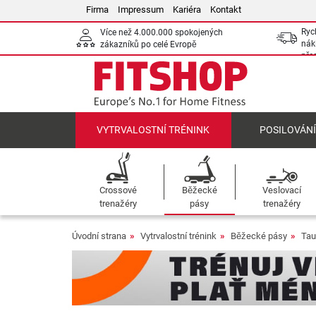
Firma
Impressum
Kariéra
Kontakt
Ryc
Více než 4.000.000 spokojených
nák
zákazníků po celé Evropě
pře
VYTRVALOSTNÍ TRÉNINK
POSILOVÁN
Crossové
Běžecké
Veslovací
trenažéry
pásy
trenažéry
Úvodní strana
Vytrvalostní trénink
Běžecké pásy
Tau