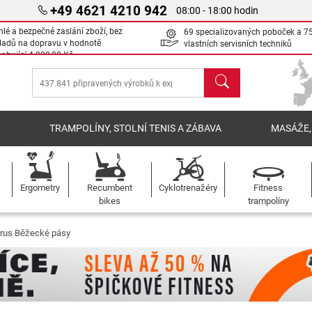
+49 4621 4210 942
08:00 - 18:00 hodin
hlé a bezpečné zaslání zboží, bez
69 specializovaných poboček a 7
ladů na dopravu v hodnotě
vlastních servisních techniků
sahující
4 000,00 Kč
Hledat
Í
TRAMPOLÍNY, STOLNÍ TENIS A ZÁBAVA
MASÁŽE,
Ergometry
Recumbent
Cyklotrenažéry
Fitness
bikes
trampolíny
rus Běžecké pásy