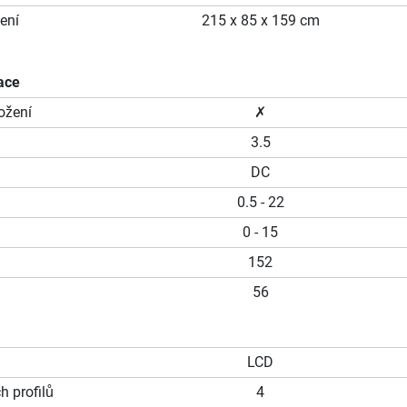
ení
215 x 85 x 159 cm
ace
ožení
✗
3.5
DC
0.5 - 22
0 - 15
152
56
LCD
h profilů
4