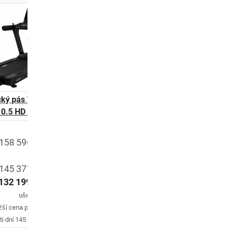
ký pás Taurus
Běžecký pás Taurus
Běžecký pás Tauru
0.5 HD Pro
T9.5
T9.9
DMOC
158 596,00 Kč
dosud
DMOC 73 998,00 Kč
DMOC 79 285,00 
145 377,00 Kč
66 066,00 Kč
73 998,00 
132 199,00 Kč
ušetříte
7 932 Kč
ušetříte
5 287 
ušetříte
9%
žší cena posledních
ti dní 145 377,00 Kč