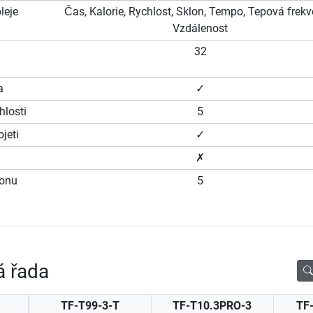
leje
Čas, Kalorie, Rychlost, Sklon, Tempo, Tepová frekv
Vzdálenost
32
a
✓
hlosti
5
jeti
✓
✗
lonu
5
á řada
TF-T99-3-T
TF-T10.3PRO-3
TF