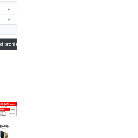
✓
✓
✓
✓
✓
✓
si prohlédnout
Tento produkt
Nyní si prohlédnou