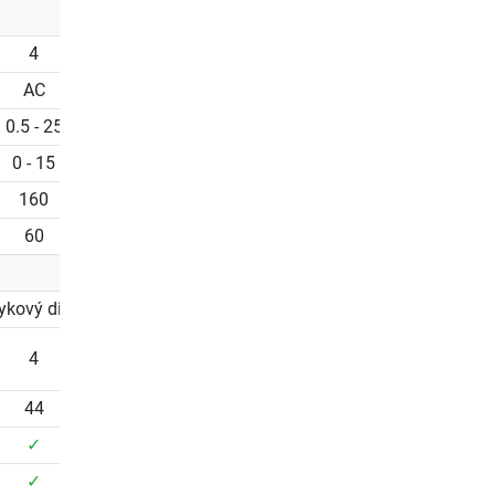
4
3.5
3.5
AC
DC
DC
0.5 - 25
0.5 - 22
0.5 - 22
0 - 15
0 - 15
0 - 15
160
152
157
60
56
56
ykový displej
LCD
LCD
4
4
4
44
32
32
✓
✗
✗
✓
✗
✗