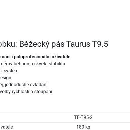
robku: Běžecký pás Taurus T9.5
mácí i poloprofesionální uživatele
změrný běhoun a skvělá stabilita
icí systém
design
ej, jednoduché ovládání
 volby rychlosti a stoupání
TF-T95-2
vatele
180 kg