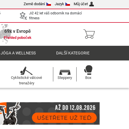
Země dodání
Jazyk
Můj účet
5
Již 42 let váš odborník na domácí
fitness
69x v Evropě
Přehled poboček
 JÓGA A WELLNESS
DALŠÍ KATEGORIE
Cyklistické válcové
Steppery
Box
trenažéry