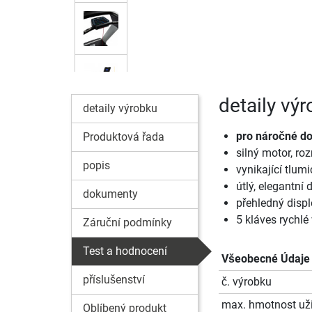
detaily vý
detaily výrobku
pro náročné do
Produktová řada
silný motor, ro
popis
vynikající tlum
útlý, elegantní 
dokumenty
přehledný displ
5 kláves rychlé
Záruční podmínky
Test a hodnocení
Všeobecné Údaje
příslušenství
č. výrobku
max. hmotnost uži
Oblíbený produkt