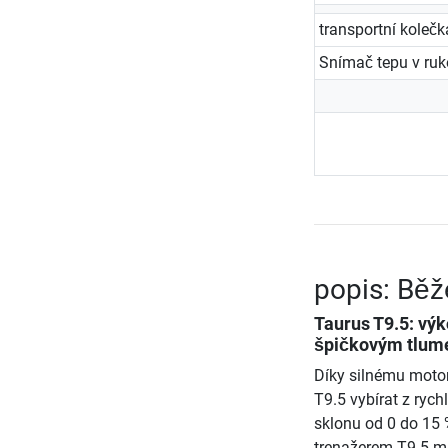
transportní kolečk
Snímač tepu v ruko
popis: Běž
Taurus T9.5: vý
špičkovým tlum
Díky silnému moto
T9.5 vybírat z ryc
sklonu od 0 do 15 
trenažerem T9.5 mů