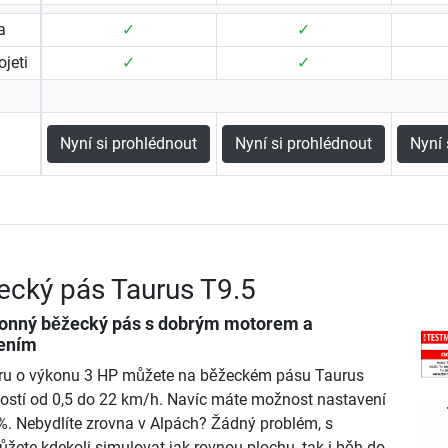
a
✓
✓
jeti
✓
✓
Nyní si prohlédnout
Nyní si prohlédnout
Nyní 
ecký pás Taurus T9.5
konný běžecký pás s dobrým motorem a
ením
ru o výkonu 3 HP můžete na běžeckém pásu Taurus
hlostí od 0,5 do 22 km/h. Navíc máte možnost nastavení
%. Nebydlíte zrovna v Alpách? Žádný problém, s
žete kdekoli simulovat jak rovnou plochu, tak i běh do