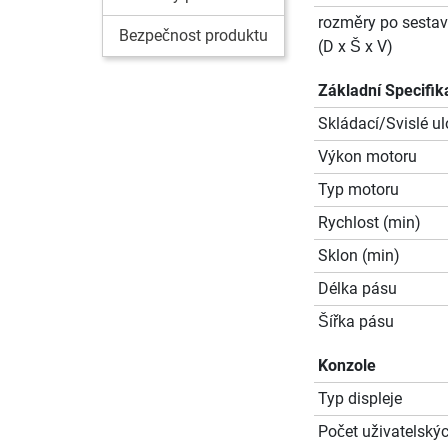
rozměry po sestav
Bezpečnost produktu
(D x Š x V)
Základní Specifik
Skládací/Svislé ul
Výkon motoru
Typ motoru
Rychlost (min)
Sklon (min)
Délka pásu
Šířka pásu
Konzole
Typ displeje
Počet uživatelskýc