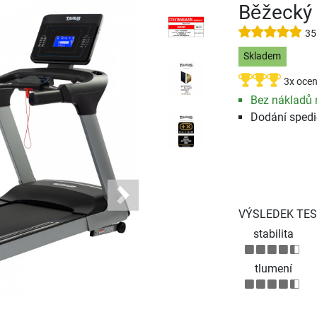
Běžecký 
35
Skladem
3x ocen
Bez nákladů 
Dodání spedi
Next
VÝSLEDEK TES
stabilita
tlumení