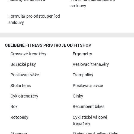
smlouvy
Formulář pro odstoupení od
smlouvy
OBLÍBENÉ FITNESS PŘÍSTROJE OD FITSHOP
Crossové trenažéry
Ergometry
Běžecké pásy
Veslovací trenažéry
Posilovací věže
Trampolíny
Stolní tenis
Posilovací lavice
Cyklotrenažéry
Činky
Box
Recumbent bikes
Rotopedy
Cyklistické válcové
trenažéry