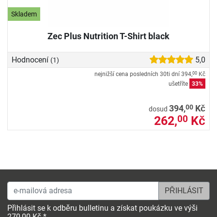
Skladem
Zec Plus Nutrition T-Shirt black
Hodnocení
5,0
(1)
nejnižší cena posledních 30ti dní
394,
Kč
00
ušetříte
33%
00
394,
Kč
dosud
262,
Kč
00
e-mailová adresa
Přihlásit se k odběru bulletinu a získat poukázku ve výši
270,00 Kč *